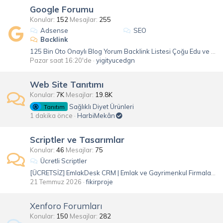
Google Forumu
Konular
152
Mesajlar
255
Adsense
SEO
Backlink
125 Bin Oto Onaylı Blog Yorum Backlink Listesi Çoğu Edu ve Gov Ücretsiz
Pazar saat 16:20'de
yigityucedgn
Web Site Tanıtımı
Konular
7K
Mesajlar
19.8K
Sağlıklı Diyet Ürünleri
Tanıtım
1 dakika önce
HarbiMekân
Scriptler ve Tasarımlar
Konular
46
Mesajlar
75
Ücretli Scriptler
[ÜCRETSİZ] EmlakDesk CRM | Emlak ve Gayrimenkul Firmaları İçin Bulut Tabanlı Yönetim Platformu
21 Temmuz 2026
fikirproje
Xenforo Forumları
Konular
150
Mesajlar
282