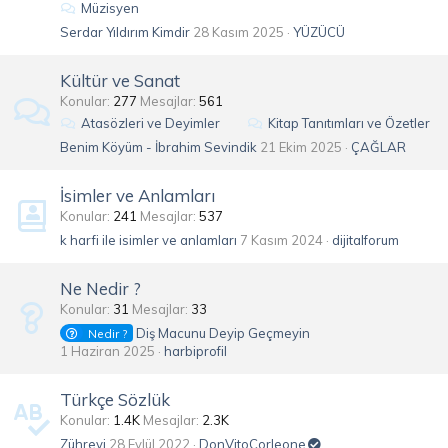
Müzisyen
Serdar Yıldırım Kimdir
28 Kasım 2025
YÜZÜCÜ
Kültür ve Sanat
Konular
277
Mesajlar
561
Atasözleri ve Deyimler
Kitap Tanıtımları ve Özetler
Benim Köyüm - İbrahim Sevindik
21 Ekim 2025
ÇAĞLAR
İsimler ve Anlamları
Konular
241
Mesajlar
537
k harfi ile isimler ve anlamları
7 Kasım 2024
dijitalforum
Ne Nedir ?
Konular
31
Mesajlar
33
Diş Macunu Deyip Geçmeyin
Nedir ?
1 Haziran 2025
harbiprofil
Türkçe Sözlük
Konular
1.4K
Mesajlar
2.3K
Zührevi
28 Eylül 2022
DonVitoCorleone