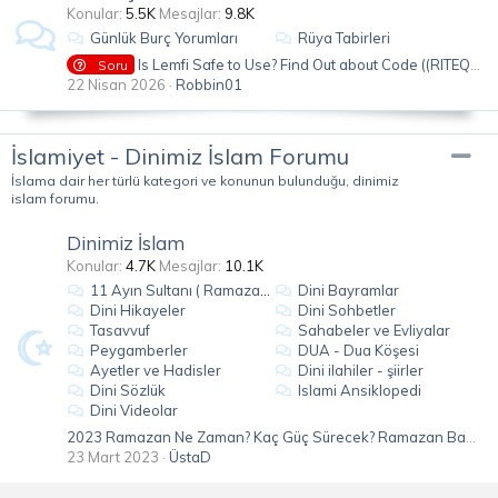
Konular
5.5K
Mesajlar
9.8K
Günlük Burç Yorumları
Rüya Tabirleri
Is Lemfi Safe to Use? Find Out about Code ((RITEQH6J)) & Unlock Your €15 Bonus
Soru
22 Nisan 2026
Robbin01
İslamiyet - Dinimiz İslam Forumu
İslama dair her türlü kategori ve konunun bulunduğu, dinimiz
islam forumu.
Dinimiz İslam
Konular
4.7K
Mesajlar
10.1K
11 Ayın Sultanı ( Ramazan )
Dini Bayramlar
Dini Hikayeler
Dini Sohbetler
Tasavvuf
Sahabeler ve Evliyalar
Peygamberler
DUA - Dua Köşesi
Ayetler ve Hadisler
Dini ilahiler - şiirler
Dini Sözlük
Islami Ansiklopedi
Dini Videolar
2023 Ramazan Ne Zaman? Kaç Güç Sürecek? Ramazan Bayramı Ne Zaman?
23 Mart 2023
ÜstaD