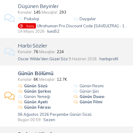
Düşünen Beyinler
Konular
145
Mesajlar
293
Psikoloji
Duygular
Ultrahuman Pro Discount Code [SAVEULTRA] - 10% Discount For Existing Customers
Soru
14 Mayıs 2026
luxa52
Harbi Sözler
Konular
76
Mesajlar
224
Oscar Wilde'den Güzel Söz
9 Haziran 2026
harbiprofil
Günün Bölümü
Konular
6K
Mesajlar
12.7K
Günün Sözü
Günün Resmi
Günün Şarkısı
Günün Şiiri
Günün Yemeği
Günün Duası
Günün Ayeti
Günün Filmi
Günün Fıkrası
06 Ağustos 2026 Perşembe Günün Sözü
Bugün 00:59
Sezen