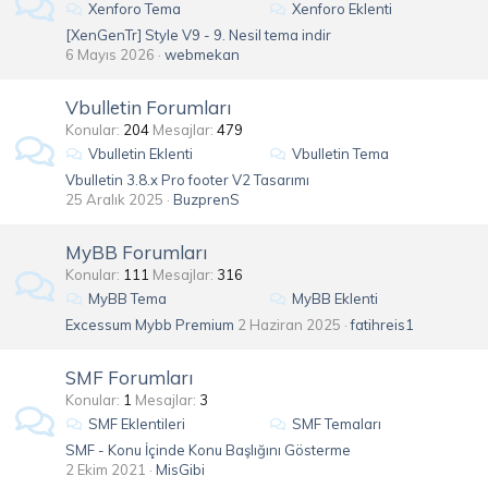
Xenforo Tema
Xenforo Eklenti
[XenGenTr] Style V9 - 9. Nesil tema indir
6 Mayıs 2026
webmekan
Vbulletin Forumları
Konular
204
Mesajlar
479
Vbulletin Eklenti
Vbulletin Tema
Vbulletin 3.8.x Pro footer V2 Tasarımı
25 Aralık 2025
BuzprenS
MyBB Forumları
Konular
111
Mesajlar
316
MyBB Tema
MyBB Eklenti
Excessum Mybb Premium
2 Haziran 2025
fatihreis1
SMF Forumları
Konular
1
Mesajlar
3
SMF Eklentileri
SMF Temaları
SMF - Konu İçinde Konu Başlığını Gösterme
2 Ekim 2021
MisGibi