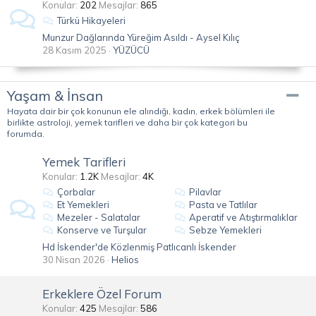
Konular
202
Mesajlar
865
Türkü Hikayeleri
Munzur Dağlarında Yüreğim Asıldı - Aysel Kılıç
28 Kasım 2025
YÜZÜCÜ
Yaşam & İnsan
Hayata dair bir çok konunun ele alındığı, kadın, erkek bölümleri ile
birlikte astroloji, yemek tarifleri ve daha bir çok kategori bu
forumda.
Yemek Tarifleri
Konular
1.2K
Mesajlar
4K
Çorbalar
Pilavlar
Et Yemekleri
Pasta ve Tatlılar
Mezeler - Salatalar
Aperatif ve Atıştırmalıklar
Konserve ve Turşular
Sebze Yemekleri
Hd İskender'de Közlenmiş Patlıcanlı İskender
30 Nisan 2026
Helios
Erkeklere Özel Forum
Konular
425
Mesajlar
586