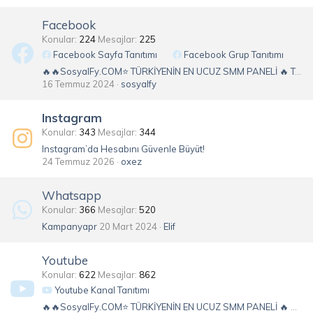
Facebook
Konular
224
Mesajlar
225
Facebook Sayfa Tanıtımı
Facebook Grup Tanıtımı
🔥🔥SosyalFy.COM⭐ TÜRKİYENİN EN UCUZ SMM PANELİ 🔥 TAKİPÇİ, İZLENME, BEĞENİ VE DAHA FAZLASI⭐ 7/24 Destek 🥇 EN İYİ FİYAT🚀
16 Temmuz 2024
sosyalfy
Instagram
Konular
343
Mesajlar
344
Instagram’da Hesabını Güvenle Büyüt!
24 Temmuz 2026
oxez
Whatsapp
Konular
366
Mesajlar
520
Kampanyapr
20 Mart 2024
Elif
Youtube
Konular
622
Mesajlar
862
Youtube Kanal Tanıtımı
🔥🔥SosyalFy.COM⭐ TÜRKİYENİN EN UCUZ SMM PANELİ 🔥 ABONE, İZLENME, BEĞENİ VE DAHA FAZLASI⭐ 7/24 Destek 🥇 EN İYİ FİYAT🚀