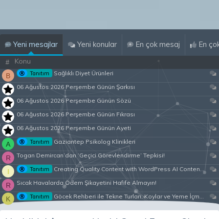
Yeni mesajlar
Yeni konular
En çok mesaj
En çok
Konu
#
Sağlıklı Diyet Ürünleri
Tanıtım
B
06 Ağustos 2026 Perşembe Günün Şarkısı
06 Ağustos 2026 Perşembe Günün Sözü
06 Ağustos 2026 Perşembe Günün Fıkrası
06 Ağustos 2026 Perşembe Günün Ayeti
Gaziantep Psikolog Klinikleri
Tanıtım
A
Togan Demircan’dan ‘Geçici Görevlendirme’ Tepkisi!
R
Creating Quality Content with WordPress AI Content Generator
Tanıtım
I
Sıcak Havalarda Ödem Şikayetini Hafife Almayın!
R
Göcek Rehberi ile Tekne Turları, Koylar ve Yeme İçme Hakkında Eşsiz Bilgiler
Tanıtım
K