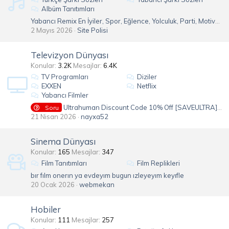
Albüm Tanıtımları
Yabancı Remix En İyiler, Spor, Eğlence, Yolculuk, Parti, Motivasyon, Enerji Verici Remix Şarkılar
2 Mayıs 2026
Site Polisi
Televizyon Dünyası
Konular
3.2K
Mesajlar
6.4K
TV Programları
Diziler
EXXEN
Netflix
Yabancı Filmler
Ultrahuman Discount Code 10% Off [SAVEULTRA] - Best Health Ring
Soru
21 Nisan 2026
nayxa52
Sinema Dünyası
Konular
165
Mesajlar
347
Film Tanıtımları
Film Replikleri
bır fılm onerın ya evdeyım bugun ızleyeyım keyıfle
20 Ocak 2026
webmekan
Hobiler
Konular
111
Mesajlar
257