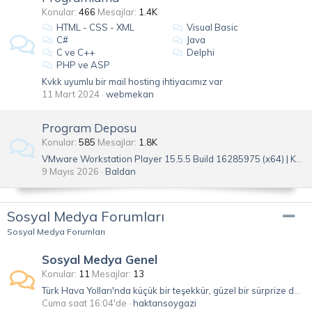
Konular
466
Mesajlar
1.4K
HTML - CSS - XML
Visual Basic
C#
Java
C ve C++
Delphi
PHP ve ASP
Kvkk uyumlu bir mail hosting ihtiyacımız var
11 Mart 2024
webmekan
Program Deposu
Konular
585
Mesajlar
1.8K
VMware Workstation Player 15.5.5 Build 16285975 (x64) | Katılımsız [Katılımsız Progra
9 Mayıs 2026
Baldan
Sosyal Medya Forumları
Sosyal Medya Forumları
Sosyal Medya Genel
Konular
11
Mesajlar
13
Türk Hava Yolları'nda küçük bir teşekkür, güzel bir sürprize dönüşmüş
Cuma saat 16:04'de
haktansoygazi