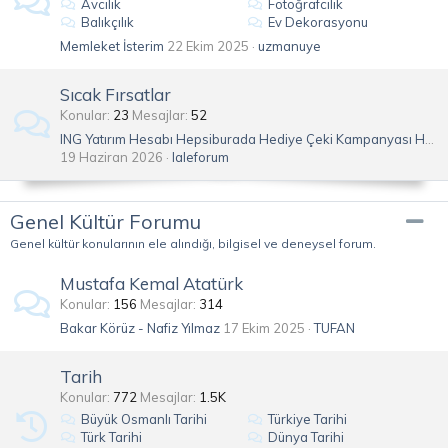
Avcılık
Fotoğrafcılık
Balıkçılık
Ev Dekorasyonu
Memleket İsterim
22 Ekim 2025
uzmanuye
Sıcak Fırsatlar
Konular
23
Mesajlar
52
ING Yatırım Hesabı Hepsiburada Hediye Çeki Kampanyası Hakkında
19 Haziran 2026
laleforum
Genel Kültür Forumu
Genel kültür konularının ele alındığı, bilgisel ve deneysel forum.
Mustafa Kemal Atatürk
Konular
156
Mesajlar
314
Bakar Körüz - Nafiz Yılmaz
17 Ekim 2025
TUFAN
Tarih
Konular
772
Mesajlar
1.5K
Büyük Osmanlı Tarihi
Türkiye Tarihi
Türk Tarihi
Dünya Tarihi