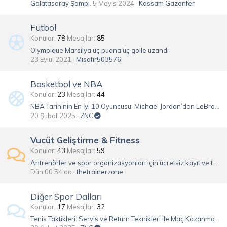
Galatasaray Şampi.
5 Mayıs 2024
Kassam Gazanfer
Futbol
Konular
78
Mesajlar
85
Olympique Marsilya üç puana üç golle uzandı
23 Eylül 2021
Misafir503576
Basketbol ve NBA
Konular
23
Mesajlar
44
NBA Tarihinin En İyi 10 Oyuncusu: Michael Jordan’dan LeBron James’e
20 Şubat 2025
ZNC
Vucüt Geliştirme & Fitness
Konular
43
Mesajlar
59
Antrenörler ve spor organizasyonları için ücretsiz kayıt ve takvim yönetimi
Dün 00:54 da
thetrainerzone
Diğer Spor Dalları
Konular
17
Mesajlar
32
Tenis Taktikleri: Servis ve Return Teknikleri ile Maç Kazanmanın Yolları