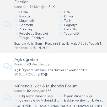
Dersler
Konular
1.1K
Mesajlar
2.1K
Hukuk
Fizik
Biyoloji
Kimya
Matematik
Tarih
Geometri
Cografya
Arkeoloji
Din Kültürü
Felsefe ve Sosyoloji
Yabancı Dil
Türkçe - Edebiyat
Erzurum Valisi Samih Paşa'nın Brastikli Aziz Ağa İle Yaptığı Tarihi Konuşma
28 Kasım 2025
YÜZÜCÜ
Açık öğretim
Konular
43
Mesajlar
58
Açık Öğretim Sistemi Nedir? Kimler Faydalanabilir?
20 Şubat 2025
ZNC
Mühendislikler & Mühendis Forum
Konular
82
Mesajlar
136
Bilgisayar Mühendisliği
İnşaat Mühendisliği
Çevre ve Gıda Mühendisliği
Elektrik ve Elektronik Mühendisliği
STATIK YÜK IÇIN TASARLANAN YAPISAL OLMAYAN TAŞIYICI