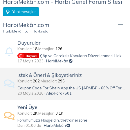
HarbiMekân.com - Harbi Genel Forum Sitesi
Yeni mesajlar
HarbiMekân.com
HarbiMekân.com Hakkında
Duyurular
Konular
18
Mesajlar
126
Çöp ve Gereksiz Konuların Düzenlenmesi Hakkında
𝐃𝐮𝐲𝐮𝐫𝐮
17 Mayıs 2023
HarbiMekân
İstek & Öneri & Şikayetleriniz
Konular
262
Mesajlar
296
Coupon Code For Shein App the US [ARME4] - 60% Off For New Users
20 Mayıs 2026
AlexFord7501
Yeni Üye
Konular
2K
Mesajlar
3.1K
Forumumuza Hoşgeldin, thetrainerzone
Dün 01:00 da
HarbiMekân