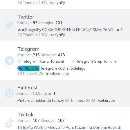
16 Temmuz 2024
sosyalfy
Twitter
Konular
97
Mesajlar
101
🔥🔥SosyalFy.COM⭐ TÜRKİYENİN EN UCUZ SMM PANELİ 🔥 TAKİPÇİ, İZLENME, BEĞENİ VE DAHA FAZLASI⭐ 7/24 Destek 🥇 EN İYİ FİYAT🚀
16 Temmuz 2024
sosyalfy
Telegram
Konular
216
Mesajlar
418
Telegram Kanal Tanıtımı
Telegram Grup Tanıtımı
Telegram Kadın Topluluğu
Tanıtım
19 Nisan 2025
trentiz.online
Pinterest
Konular
1
Mesajlar
1
Pinterest hakkinda herşey
25 Temmuz 2022
Epiküryen
TikTok
Konular
107
Mesajlar
107
TikTok’ta Warble Medya ile Para Kazanma Dönemi Başladı