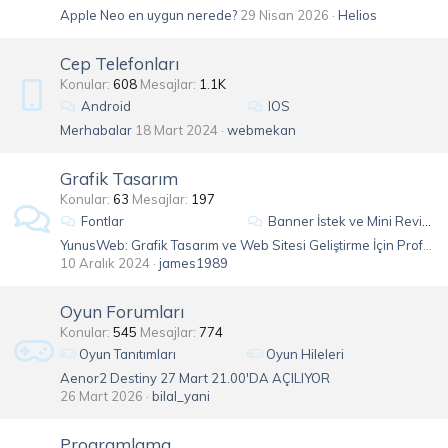
Apple Neo en uygun nerede?
29 Nisan 2026
Helios
Cep Telefonları
Konular
608
Mesajlar
1.1K
Android
IOS
Merhabalar
18 Mart 2024
webmekan
Grafik Tasarım
Konular
63
Mesajlar
197
Fontlar
Banner İstek ve Mini Revize
YunusWeb: Grafik Tasarım ve Web Sitesi Geliştirme İçin Profesyonel Çözümler
10 Aralık 2024
james1989
Oyun Forumları
Konular
545
Mesajlar
774
Oyun Tanıtımları
Oyun Hileleri
Aenor2 Destiny 27 Mart 21.00'DA AÇILIYOR
26 Mart 2026
bilal_yani
Programlama