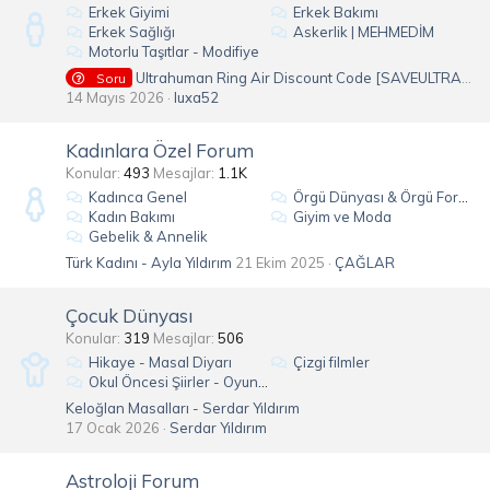
Erkek Giyimi
Erkek Bakımı
Erkek Sağlığı
Askerlik | MEHMEDİM
Motorlu Taşıtlar - Modifiye
Ultrahuman Ring Air Discount Code [SAVEULTRA] - 10% Discount For Repeat Customers
Soru
14 Mayıs 2026
luxa52
Kadınlara Özel Forum
Konular
493
Mesajlar
1.1K
Kadınca Genel
Örgü Dünyası & Örgü Forum
Kadın Bakımı
Giyim ve Moda
Gebelik & Annelik
Türk Kadını - Ayla Yıldırım
21 Ekim 2025
ÇAĞLAR
Çocuk Dünyası
Konular
319
Mesajlar
506
Hikaye - Masal Diyarı
Çizgi filmler
Okul Öncesi Şiirler - Oyunlar
Keloğlan Masalları - Serdar Yıldırım
17 Ocak 2026
Serdar Yıldırım
Astroloji Forum