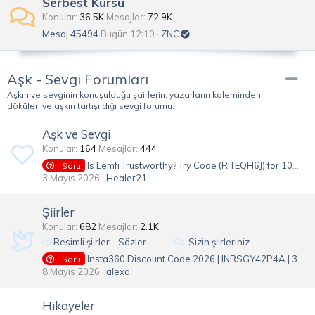
Serbest Kürsü
Konular
36.5K
Mesajlar
72.9K
Mesaj 45494
Bugün 12:10
ZNC
Aşk - Sevgi Forumları
Aşkın ve sevginin konuşulduğu şairlerin, yazarların kaleminden
dökülen ve aşkın tartışıldığı sevgi forumu.
Aşk ve Sevgi
Konular
164
Mesajlar
444
Is Lemfi Trustworthy? Try Code (RITEQH6J) for 10% Cashback Guarantee
Soru
3 Mayıs 2026
Healer21
Şiirler
Konular
682
Mesajlar
2.1K
Resimli şiirler - Sözler
Sizin şiirleriniz
Insta360 Discount Code 2026 | INRSGY42P4A | 30% Off USA
Soru
8 Mayıs 2026
alexa
Hikayeler