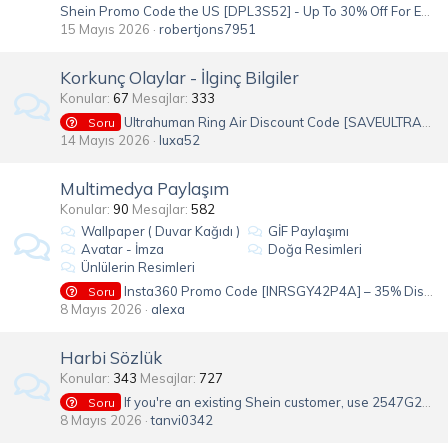
Shein Promo Code the US [DPL3S52] - Up To 30% Off For Existing Users
15 Mayıs 2026
robertjons7951
Korkunç Olaylar - İlginç Bilgiler
Konular
67
Mesajlar
333
Ultrahuman Ring Air Discount Code [SAVEULTRA] - Free Shipping - Best Health Ring
Soru
14 Mayıs 2026
luxa52
Multimedya Paylaşım
Konular
90
Mesajlar
582
Wallpaper ( Duvar Kağıdı )
GİF Paylaşımı
Avatar - İmza
Doğa Resimleri
Ünlülerin Resimleri
Insta360 Promo Code [INRSGY42P4A] – 35% Discount USA
Soru
8 Mayıs 2026
alexa
Harbi Sözlük
Konular
343
Mesajlar
727
If you're an existing Shein customer, use 2547G2K before it expires — 50% off!
Soru
8 Mayıs 2026
tanvi0342