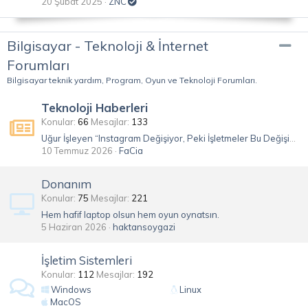
20 Şubat 2025
ZNC
Bilgisayar - Teknoloji & İnternet
Forumları
Bilgisayar teknik yardım, Program, Oyun ve Teknoloji Forumları.
Teknoloji Haberleri
Konular
66
Mesajlar
133
Uğur İşleyen “Instagram Değişiyor, Peki İşletmeler Bu Değişime Hazır mı?”
10 Temmuz 2026
FaCia
Donanım
Konular
75
Mesajlar
221
Hem hafif laptop olsun hem oyun oynatsın.
5 Haziran 2026
haktansoygazi
İşletim Sistemleri
Konular
112
Mesajlar
192
Windows
Linux
MacOS