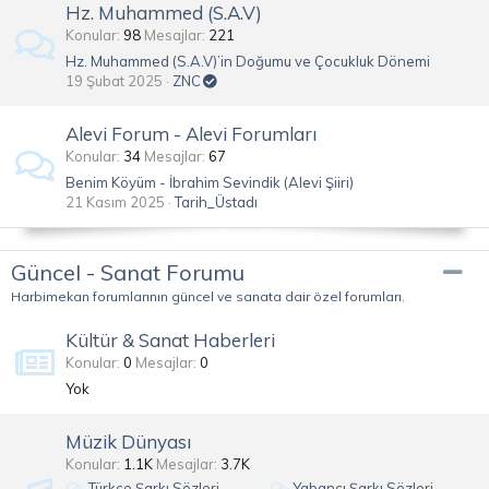
Hz. Muhammed (S.A.V)
Konular
98
Mesajlar
221
Hz. Muhammed (S.A.V)’in Doğumu ve Çocukluk Dönemi
19 Şubat 2025
ZNC
Alevi Forum - Alevi Forumları
Konular
34
Mesajlar
67
Benim Köyüm - İbrahim Sevindik (Alevi Şiiri)
21 Kasım 2025
Tarih_Üstadı
Güncel - Sanat Forumu
Harbimekan forumlarının güncel ve sanata dair özel forumları.
Kültür & Sanat Haberleri
Konular
0
Mesajlar
0
Yok
Müzik Dünyası
Konular
1.1K
Mesajlar
3.7K
Türkçe Şarkı Sözleri
Yabancı Şarkı Sözleri