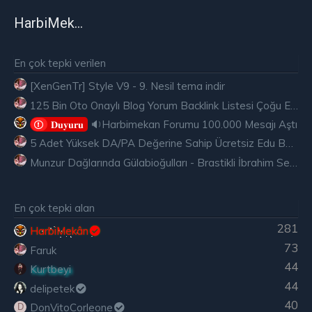
HarbiMekân
En çok tepki verilen
[XenGenTr] Style V9 - 9. Nesil tema indir
125 Bin Oto Onaylı Blog Yorum Backlink Listesi Çoğu Edu ve Gov Ücretsiz
🔉Harbimekan Forumu 100.000 Mesajı Aştı
𝐃𝐮𝐲𝐮𝐫𝐮
5 Adet Yüksek DA/PA Değerine Sahip Ücretsiz Edu Backlink
Munzur Dağlarında Gülabioğulları - Brastikli İbrahim Sevindik
En çok tepki alan
281
HarbiMekân
73
Faruk
44
Kurtbeyi
44
delipetek
40
DonVitoCorleone
D