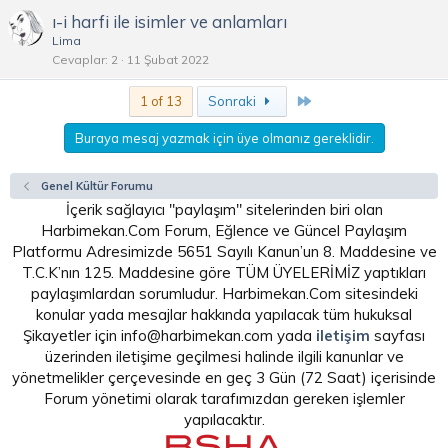
ı-i harfi ile isimler ve anlamları
Lima
Cevaplar
2
11 Şubat 2022
Son
1 of 13
Sonraki
Buraya mesaj yazmak için üye olmanız gereklidir.
Genel Kültür Forumu
İçerik sağlayıcı "paylaşım" sitelerinden biri olan
Harbimekan.Com Forum, Eğlence ve Güncel Paylaşım
Platformu Adresimizde 5651 Sayılı Kanun’un 8. Maddesine ve
T.C.K’nın 125. Maddesine göre TÜM ÜYELERİMİZ yaptıkları
paylaşımlardan sorumludur. Harbimekan.Com sitesindeki
konular yada mesajlar hakkında yapılacak tüm hukuksal
Şikayetler için info@harbimekan.com yada
iletişim
sayfası
üzerinden iletişime geçilmesi halinde ilgili kanunlar ve
yönetmelikler çerçevesinde en geç 3 Gün (72 Saat) içerisinde
Forum yönetimi olarak tarafımızdan gereken işlemler
yapılacaktır.