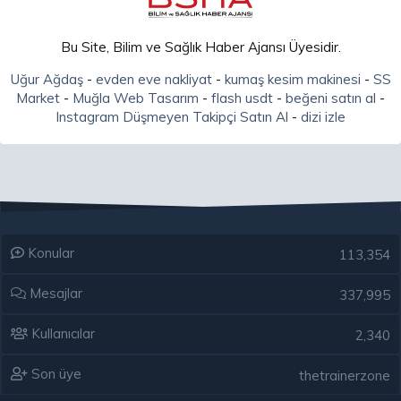
Bu Site, Bilim ve Sağlık Haber Ajansı Üyesidir.
Uğur Ağdaş
-
evden eve nakliyat
-
kumaş kesim makinesi
-
SS
Market
-
Muğla Web Tasarım
-
flash usdt
-
beğeni satın al
-
Instagram Düşmeyen Takipçi Satın Al
-
dizi izle
Konular
113,354
Mesajlar
337,995
Kullanıcılar
2,340
Son üye
thetrainerzone