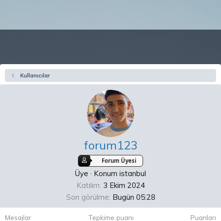
Kullanıcılar
forum123
Forum Üyesi
Üye
·
Konum
istanbul
Katılım
3 Ekim 2024
Son görülme
Bugün 05:28
Mesajlar
Tepkime puanı
Puanları