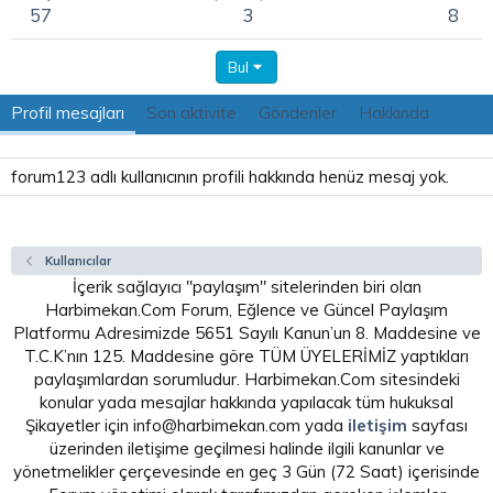
57
3
8
Bul
Profil mesajları
Son aktivite
Gönderiler
Hakkında
forum123 adlı kullanıcının profili hakkında henüz mesaj yok.
Kullanıcılar
İçerik sağlayıcı "paylaşım" sitelerinden biri olan
Harbimekan.Com Forum, Eğlence ve Güncel Paylaşım
Platformu Adresimizde 5651 Sayılı Kanun’un 8. Maddesine ve
T.C.K’nın 125. Maddesine göre TÜM ÜYELERİMİZ yaptıkları
paylaşımlardan sorumludur. Harbimekan.Com sitesindeki
konular yada mesajlar hakkında yapılacak tüm hukuksal
Şikayetler için info@harbimekan.com yada
iletişim
sayfası
üzerinden iletişime geçilmesi halinde ilgili kanunlar ve
yönetmelikler çerçevesinde en geç 3 Gün (72 Saat) içerisinde