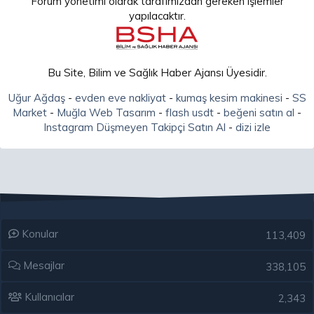
Forum yönetimi olarak tarafımızdan gereken işlemler
yapılacaktır.
Bu Site, Bilim ve Sağlık Haber Ajansı Üyesidir.
Uğur Ağdaş
-
evden eve nakliyat
-
kumaş kesim makinesi
-
SS
Market
-
Muğla Web Tasarım
-
flash usdt
-
beğeni satın al
-
Instagram Düşmeyen Takipçi Satın Al
-
dizi izle
Konular
113,409
Mesajlar
338,105
Kullanıcılar
2,343