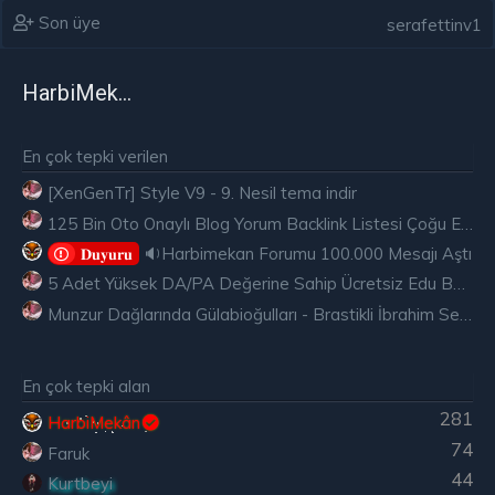
Son üye
serafettinv1
HarbiMekân
En çok tepki verilen
[XenGenTr] Style V9 - 9. Nesil tema indir
125 Bin Oto Onaylı Blog Yorum Backlink Listesi Çoğu Edu ve Gov Ücretsiz
🔉Harbimekan Forumu 100.000 Mesajı Aştı
𝐃𝐮𝐲𝐮𝐫𝐮
5 Adet Yüksek DA/PA Değerine Sahip Ücretsiz Edu Backlink
Munzur Dağlarında Gülabioğulları - Brastikli İbrahim Sevindik
En çok tepki alan
281
HarbiMekân
74
Faruk
44
Kurtbeyi