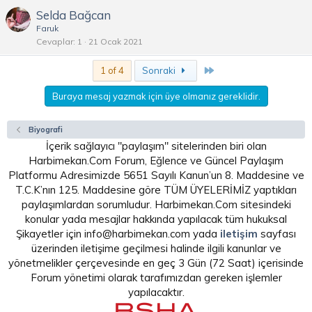
Selda Bağcan
Faruk
Cevaplar
1
21 Ocak 2021
Son
1 of 4
Sonraki
Buraya mesaj yazmak için üye olmanız gereklidir.
Biyografi
İçerik sağlayıcı "paylaşım" sitelerinden biri olan
Harbimekan.Com Forum, Eğlence ve Güncel Paylaşım
Platformu Adresimizde 5651 Sayılı Kanun’un 8. Maddesine ve
T.C.K’nın 125. Maddesine göre TÜM ÜYELERİMİZ yaptıkları
paylaşımlardan sorumludur. Harbimekan.Com sitesindeki
konular yada mesajlar hakkında yapılacak tüm hukuksal
Şikayetler için info@harbimekan.com yada
iletişim
sayfası
üzerinden iletişime geçilmesi halinde ilgili kanunlar ve
yönetmelikler çerçevesinde en geç 3 Gün (72 Saat) içerisinde
Forum yönetimi olarak tarafımızdan gereken işlemler
yapılacaktır.