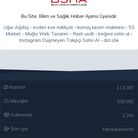
Bu Site, Bilim ve Sağlık Haber Ajansı Üyesidir.
Uğur Ağdaş
-
evden eve nakliyat
-
kumaş kesim makinesi
-
SS
Market
-
Muğla Web Tasarım
-
flash usdt
-
beğeni satın al
-
Instagram Düşmeyen Takipçi Satın Al
-
dizi izle
Konular
113,397
Mesajlar
338,082
Kullanıcılar
2,341
Son üye
famediacomtrr