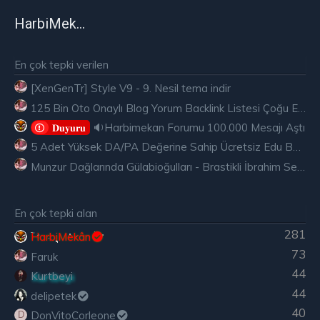
HarbiMekân
En çok tepki verilen
[XenGenTr] Style V9 - 9. Nesil tema indir
125 Bin Oto Onaylı Blog Yorum Backlink Listesi Çoğu Edu ve Gov Ücretsiz
🔉Harbimekan Forumu 100.000 Mesajı Aştı
𝐃𝐮𝐲𝐮𝐫𝐮
5 Adet Yüksek DA/PA Değerine Sahip Ücretsiz Edu Backlink
Munzur Dağlarında Gülabioğulları - Brastikli İbrahim Sevindik
En çok tepki alan
281
HarbiMekân
73
Faruk
44
Kurtbeyi
44
delipetek
40
DonVitoCorleone
D