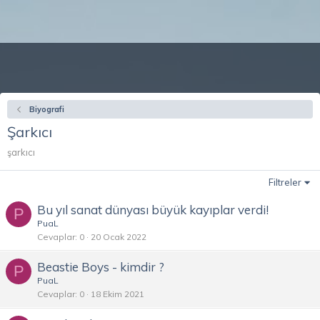
Biyografi
Şarkıcı
şarkıcı
Filtreler
Bu yıl sanat dünyası büyük kayıplar verdi!
P
PuaL
Cevaplar
0
20 Ocak 2022
Beastie Boys - kimdir ?
P
PuaL
Cevaplar
0
18 Ekim 2021