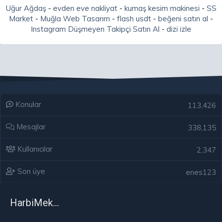
Uğur Ağdaş
-
evden eve nakliyat
-
kumaş kesim makinesi
-
SS
Market
-
Muğla Web Tasarım
-
flash usdt
-
beğeni satın al
-
Instagram Düşmeyen Takipçi Satın Al
-
dizi izle
Konular
113,426
Mesajlar
338,135
Kullanıcılar
2,347
Son üye
enes123
HarbiMekân