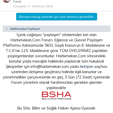
Faruk
Cevaplar
0
16 Nisan 2019
Buraya mesaj yazmak için üye olmanız gereklidir.
Multimedya Paylaşım
İçerik sağlayıcı "paylaşım" sitelerinden biri olan
Harbimekan.Com Forum, Eğlence ve Güncel Paylaşım
Platformu Adresimizde 5651 Sayılı Kanun’un 8. Maddesine ve
T.C.K’nın 125. Maddesine göre TÜM ÜYELERİMİZ yaptıkları
paylaşımlardan sorumludur. Harbimekan.Com sitesindeki
konular yada mesajlar hakkında yapılacak tüm hukuksal
Şikayetler için info@harbimekan.com yada
iletişim
sayfası
üzerinden iletişime geçilmesi halinde ilgili kanunlar ve
yönetmelikler çerçevesinde en geç 3 Gün (72 Saat) içerisinde
Forum yönetimi olarak tarafımızdan gereken işlemler
yapılacaktır.
Bu Site, Bilim ve Sağlık Haber Ajansı Üyesidir.