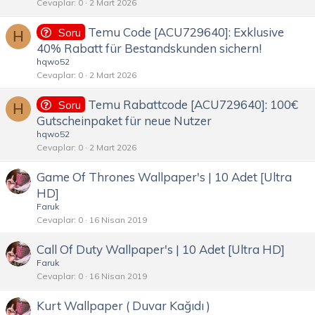
Cevaplar
0
2 Mart 2026
Temu Code [ACU729640]: Exklusive
Soru
H
40% Rabatt für Bestandskunden sichern!
hqwo52
Cevaplar
0
2 Mart 2026
Temu Rabattcode [ACU729640]: 100€
Soru
H
Gutscheinpaket für neue Nutzer
hqwo52
Cevaplar
0
2 Mart 2026
Game Of Thrones Wallpaper's | 10 Adet [Ultra
HD]
Faruk
Cevaplar
0
16 Nisan 2019
Call Of Duty Wallpaper's | 10 Adet [Ultra HD]
Faruk
Cevaplar
0
16 Nisan 2019
Kurt Wallpaper ( Duvar Kağıdı )