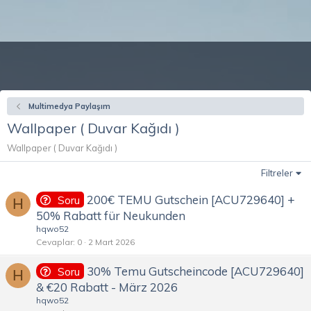
Multimedya Paylaşım
Wallpaper ( Duvar Kağıdı )
Wallpaper ( Duvar Kağıdı )
Filtreler
200€ TEMU Gutschein [ACU729640] +
Soru
H
50% Rabatt für Neukunden
hqwo52
Cevaplar
0
2 Mart 2026
30% Temu Gutscheincode [ACU729640]
Soru
H
& €20 Rabatt - März 2026
hqwo52