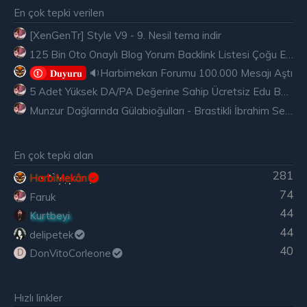
En çok tepki verilen
[XenGenTr] Style V9 - 9. Nesil tema indir
125 Bin Oto Onaylı Blog Yorum Backlink Listesi Çoğu Edu ve Gov Ücretsiz
🔉Harbimekan Forumu 100.000 Mesajı Aştı
𝐃𝐮𝐲𝐮𝐫𝐮
5 Adet Yüksek DA/PA Değerine Sahip Ücretsiz Edu Backlink
Munzur Dağlarında Gülabioğulları - Brastikli İbrahim Sevindik
En çok tepki alan
281
HarbiMekân
74
Faruk
44
Kurtbeyi
44
delipetek
40
DonVitoCorleone
D
Hızlı linkler