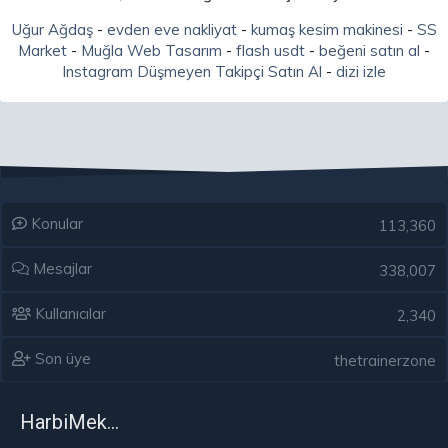
Uğur Ağdaş
-
evden eve nakliyat
-
kumaş kesim makinesi
-
SS
Market
-
Muğla Web Tasarım
-
flash usdt
-
beğeni satın al
-
Instagram Düşmeyen Takipçi Satın Al
-
dizi izle
Konular
113,360
Mesajlar
338,007
Kullanıcılar
2,340
Son üye
thetrainerzone
HarbiMekân