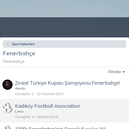
Spor Haberleri
Fenerbahçe
Fenerbahçe
Filtreler
Ziraat Türkiye Kupası Şampiyonu Fenerbahçe!
derdo
Cevaplar
2
12 Haziran 2023
Kadıköy Football Association
Lima
Cevaplar
0
18 Mart 2019
1899; Fenerbahçe’nin Gerçek Kuruluş Yılı