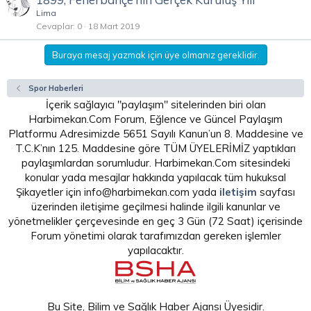
Lima
Cevaplar
0
18 Mart 2019
Buraya mesaj yazmak için üye olmanız gereklidir.
Spor Haberleri
İçerik sağlayıcı "paylaşım" sitelerinden biri olan
Harbimekan.Com Forum, Eğlence ve Güncel Paylaşım
Platformu Adresimizde 5651 Sayılı Kanun’un 8. Maddesine ve
T.C.K’nın 125. Maddesine göre TÜM ÜYELERİMİZ yaptıkları
paylaşımlardan sorumludur. Harbimekan.Com sitesindeki
konular yada mesajlar hakkında yapılacak tüm hukuksal
Şikayetler için info@harbimekan.com yada
iletişim
sayfası
üzerinden iletişime geçilmesi halinde ilgili kanunlar ve
yönetmelikler çerçevesinde en geç 3 Gün (72 Saat) içerisinde
Forum yönetimi olarak tarafımızdan gereken işlemler
yapılacaktır.
Bu Site, Bilim ve Sağlık Haber Ajansı Üyesidir.