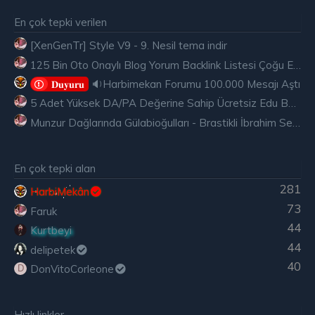
En çok tepki verilen
[XenGenTr] Style V9 - 9. Nesil tema indir
125 Bin Oto Onaylı Blog Yorum Backlink Listesi Çoğu Edu ve Gov Ücretsiz
🔉Harbimekan Forumu 100.000 Mesajı Aştı
𝐃𝐮𝐲𝐮𝐫𝐮
5 Adet Yüksek DA/PA Değerine Sahip Ücretsiz Edu Backlink
Munzur Dağlarında Gülabioğulları - Brastikli İbrahim Sevindik
En çok tepki alan
281
HarbiMekân
73
Faruk
44
Kurtbeyi
44
delipetek
40
DonVitoCorleone
D
Hızlı linkler