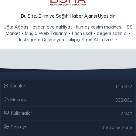
Bu Site, Bilim ve Sağlık Haber Ajansı Üyesidir.
Uğur Ağdaş
-
evden eve nakliyat
-
kumaş kesim makinesi
-
SS
Market
-
Muğla Web Tasarım
-
flash usdt
-
beğeni satın al
-
Instagram Düşmeyen Takipçi Satın Al
-
dizi izle
Konular
113,372
Mesajlar
338,031
Kullanıcılar
2,340
Son üye
thetrainerzone