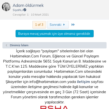
Adam öldürmek
SiyahLi
Cevaplar
1
10 Mart 2021
Son
1 of 3
Sonraki
Buraya mesaj yazmak için üye olmanız gereklidir.
Dinimiz İslam
İçerik sağlayıcı "paylaşım" sitelerinden biri olan
Harbimekan.Com Forum, Eğlence ve Güncel Paylaşım
Platformu Adresimizde 5651 Sayılı Kanun’un 8. Maddesine ve
T.C.K’nın 125. Maddesine göre TÜM ÜYELERİMİZ yaptıkları
paylaşımlardan sorumludur. Harbimekan.Com sitesindeki
konular yada mesajlar hakkında yapılacak tüm hukuksal
Şikayetler için info@harbimekan.com yada
iletişim
sayfası
üzerinden iletişime geçilmesi halinde ilgili kanunlar ve
yönetmelikler çerçevesinde en geç 3 Gün (72 Saat) içerisinde
Forum yönetimi olarak tarafımızdan gereken işlemler
yapılacaktır.