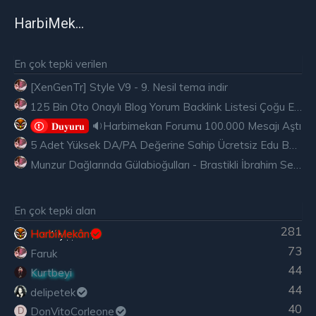
HarbiMekân
En çok tepki verilen
[XenGenTr] Style V9 - 9. Nesil tema indir
125 Bin Oto Onaylı Blog Yorum Backlink Listesi Çoğu Edu ve Gov Ücretsiz
🔉Harbimekan Forumu 100.000 Mesajı Aştı
𝐃𝐮𝐲𝐮𝐫𝐮
5 Adet Yüksek DA/PA Değerine Sahip Ücretsiz Edu Backlink
Munzur Dağlarında Gülabioğulları - Brastikli İbrahim Sevindik
En çok tepki alan
281
HarbiMekân
73
Faruk
44
Kurtbeyi
44
delipetek
40
DonVitoCorleone
D