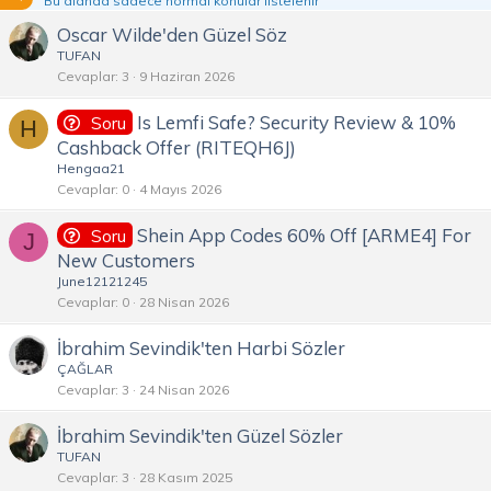
Bu alanda sadece normal konular listelenir
Oscar Wilde'den Güzel Söz
TUFAN
Cevaplar
3
9 Haziran 2026
Is Lemfi Safe? Security Review & 10%
Soru
H
Cashback Offer (RITEQH6J)
Hengaa21
Cevaplar
0
4 Mayıs 2026
Shein App Codes 60% Off [ARME4] For
Soru
J
New Customers
June12121245
Cevaplar
0
28 Nisan 2026
İbrahim Sevindik'ten Harbi Sözler
ÇAĞLAR
Cevaplar
3
24 Nisan 2026
İbrahim Sevindik'ten Güzel Sözler
TUFAN
Cevaplar
3
28 Kasım 2025