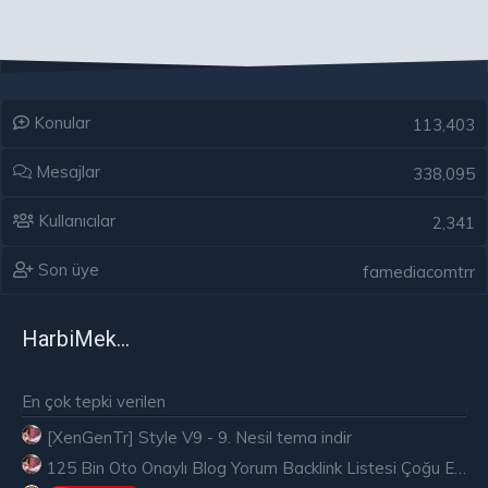
Konular
113,403
Mesajlar
338,095
Kullanıcılar
2,341
Son üye
famediacomtrr
HarbiMekân
En çok tepki verilen
[XenGenTr] Style V9 - 9. Nesil tema indir
125 Bin Oto Onaylı Blog Yorum Backlink Listesi Çoğu Edu ve Gov Ücretsiz