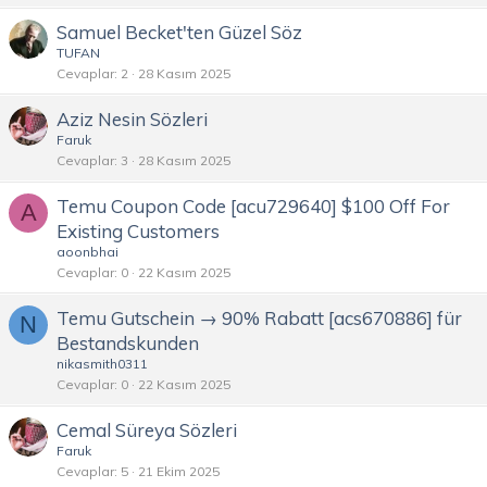
Samuel Becket'ten Güzel Söz
TUFAN
Cevaplar
2
28 Kasım 2025
Aziz Nesin Sözleri
Faruk
Cevaplar
3
28 Kasım 2025
Temu Coupon Code [acu729640] $100 Off For
A
Existing Customers
aoonbhai
Cevaplar
0
22 Kasım 2025
Temu Gutschein → 90% Rabatt [acs670886] für
N
Bestandskunden
nikasmith0311
Cevaplar
0
22 Kasım 2025
Cemal Süreya Sözleri
Faruk
Cevaplar
5
21 Ekim 2025