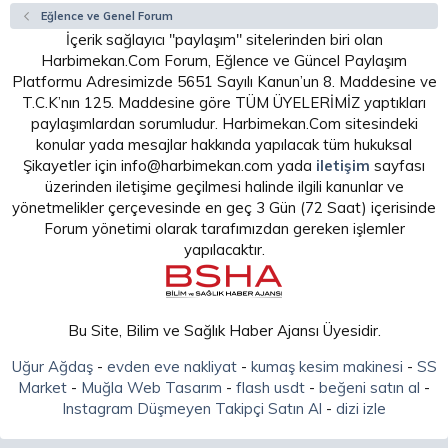
Eğlence ve Genel Forum
İçerik sağlayıcı "paylaşım" sitelerinden biri olan
Harbimekan.Com Forum, Eğlence ve Güncel Paylaşım
Platformu Adresimizde 5651 Sayılı Kanun’un 8. Maddesine ve
T.C.K’nın 125. Maddesine göre TÜM ÜYELERİMİZ yaptıkları
paylaşımlardan sorumludur. Harbimekan.Com sitesindeki
konular yada mesajlar hakkında yapılacak tüm hukuksal
Şikayetler için info@harbimekan.com yada
iletişim
sayfası
üzerinden iletişime geçilmesi halinde ilgili kanunlar ve
yönetmelikler çerçevesinde en geç 3 Gün (72 Saat) içerisinde
Forum yönetimi olarak tarafımızdan gereken işlemler
yapılacaktır.
Bu Site, Bilim ve Sağlık Haber Ajansı Üyesidir.
Uğur Ağdaş
-
evden eve nakliyat
-
kumaş kesim makinesi
-
SS
Market
-
Muğla Web Tasarım
-
flash usdt
-
beğeni satın al
-
Instagram Düşmeyen Takipçi Satın Al
-
dizi izle