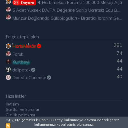
🔉Harbimekan Forumu 100.000 Mesajı Aştı
𝐃𝐮𝐲𝐮𝐫𝐮
5 Adet Yüksek DA/PA Değerine Sahip Ücretsiz Edu Backlink
Munzur Dağlarında Gülabioğulları - Brastikli İbrahim Sevindik
En çok tepki alan
281
HarbiMekân
74
Faruk
44
Kurtbeyi
44
delipetek
40
DonVitoCorleone
D
Hızlı linkler
İletişim
Şartlar ve kurallar
Gizlilik politikası
Yardım
Bu site çerezler kullanır. Bu siteyi kullanmaya devam ederek çerez
kullanımımızı kabul etmiş olursunuz.
R