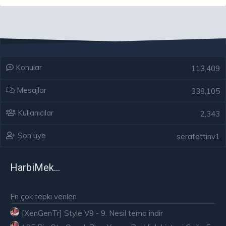
Konular
113,409
Mesajlar
338,105
Kullanıcılar
2,343
Son üye
serafettinv1
HarbiMekân
En çok tepki verilen
[XenGenTr] Style V9 - 9. Nesil tema indir