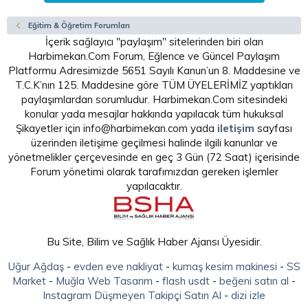
Eğitim & Öğretim Forumları
İçerik sağlayıcı "paylaşım" sitelerinden biri olan
Harbimekan.Com Forum, Eğlence ve Güncel Paylaşım
Platformu Adresimizde 5651 Sayılı Kanun’un 8. Maddesine ve
T.C.K’nın 125. Maddesine göre TÜM ÜYELERİMİZ yaptıkları
paylaşımlardan sorumludur. Harbimekan.Com sitesindeki
konular yada mesajlar hakkında yapılacak tüm hukuksal
Şikayetler için info@harbimekan.com yada
iletişim
sayfası
üzerinden iletişime geçilmesi halinde ilgili kanunlar ve
yönetmelikler çerçevesinde en geç 3 Gün (72 Saat) içerisinde
Forum yönetimi olarak tarafımızdan gereken işlemler
yapılacaktır.
Bu Site, Bilim ve Sağlık Haber Ajansı Üyesidir.
Uğur Ağdaş
-
evden eve nakliyat
-
kumaş kesim makinesi
-
SS
Market
-
Muğla Web Tasarım
-
flash usdt
-
beğeni satın al
-
Instagram Düşmeyen Takipçi Satın Al
-
dizi izle