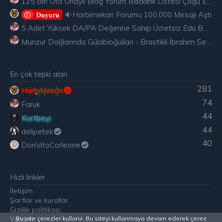
125 Bin Oto Onaylı Blog Yorum Backlink Listesi Çoğu Edu ve Gov Ücretsiz
🔉Harbimekan Forumu 100.000 Mesajı Aştı
𝐃𝐮𝐲𝐮𝐫𝐮
5 Adet Yüksek DA/PA Değerine Sahip Ücretsiz Edu Backlink
Munzur Dağlarında Gülabioğulları - Brastikli İbrahim Sevindik
En çok tepki alan
281
HarbiMekân
74
Faruk
44
Kurtbeyi
44
delipetek
40
DonVitoCorleone
D
Hızlı linkler
İletişim
Şartlar ve kurallar
Gizlilik politikası
Yardım
Bu site çerezler kullanır. Bu siteyi kullanmaya devam ederek çerez