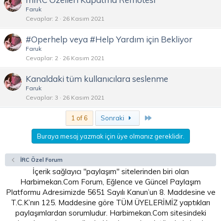
Faruk
Cevaplar
2
26 Kasım 2021
#Operhelp veya #Help Yardım için Bekliyor
Faruk
Cevaplar
2
26 Kasım 2021
Kanaldaki tüm kullanıcılara seslenme
Faruk
Cevaplar
3
26 Kasım 2021
Son
1 of 6
Sonraki
Buraya mesaj yazmak için üye olmanız gereklidir.
İRC Özel Forum
İçerik sağlayıcı "paylaşım" sitelerinden biri olan
Harbimekan.Com Forum, Eğlence ve Güncel Paylaşım
Platformu Adresimizde 5651 Sayılı Kanun’un 8. Maddesine ve
T.C.K’nın 125. Maddesine göre TÜM ÜYELERİMİZ yaptıkları
paylaşımlardan sorumludur. Harbimekan.Com sitesindeki