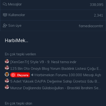
Mesajlar
338,095
Kullanıcılar
2,341
Son üye
famediacomtrr
HarbiMekân
En çok tepki verilen
[XenGenTr] Style V9 - 9. Nesil tema indir
125 Bin Oto Onaylı Blog Yorum Backlink Listesi Çoğu Edu ve Gov Ücretsiz
🔉Harbimekan Forumu 100.000 Mesajı Aştı
𝐃𝐮𝐲𝐮𝐫𝐮
5 Adet Yüksek DA/PA Değerine Sahip Ücretsiz Edu Backlink
Munzur Dağlarında Gülabioğulları - Brastikli İbrahim Sevindik
En çok tepki alan