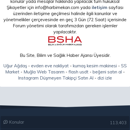
konular yada mesajlar hakkında yapılacak tüm hukuksal
Şikayetler için info@harbimekan.com yada
iletişim
sayfası
üzerinden iletişime geçilmesi halinde ilgili kanunlar ve
yönetmelikler çerçevesinde en geç 3 Gün (72 Saat) içerisinde
Forum yönetimi olarak tarafımızdan gereken işlemler
yapılacaktır.
Bu Site, Bilim ve Sağlık Haber Ajansı Üyesidir.
Uğur Ağdaş
-
evden eve nakliyat
-
kumaş kesim makinesi
-
SS
Market
-
Muğla Web Tasarım
-
flash usdt
-
beğeni satın al
-
Instagram Düşmeyen Takipçi Satın Al
-
dizi izle
Konular
113,403