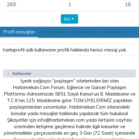
265
1
18
Bul
Profil mesajları
Son aktivite
Gönderiler
Hakkında
harbiprofil adlı kullanıcının profili hakkında henüz mesaj yok.
Kullanıcılar
İçerik sağlayıcı "paylaşım" sitelerinden biri olan
Harbimekan.Com Forum, Eğlence ve Güncel Paylaşım
Platformu Adresimizde 5651 Sayılı Kanun’un 8. Maddesine ve
T.C.K’nın 125. Maddesine göre TÜM ÜYELERİMİZ yaptıkları
paylaşımlardan sorumludur. Harbimekan.Com sitesindeki
konular yada mesajlar hakkında yapılacak tüm hukuksal
Şikayetler için info@harbimekan.com yada
iletişim
sayfası
üzerinden iletişime geçilmesi halinde ilgili kanunlar ve
yönetmelikler çerçevesinde en geç 3 Gün (72 Saat) içerisinde