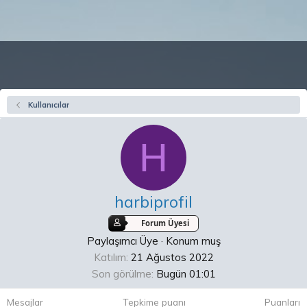
Kullanıcılar
H
harbiprofil
Forum Üyesi
Paylaşımcı Üye
·
Konum
muş
Katılım
21 Ağustos 2022
Son görülme
Bugün 01:01
Mesajlar
Tepkime puanı
Puanları