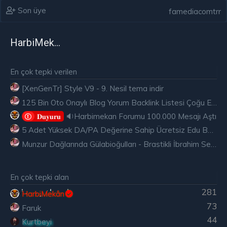
Son üye
famediacomtrr
HarbiMekân
En çok tepki verilen
[XenGenTr] Style V9 - 9. Nesil tema indir
125 Bin Oto Onaylı Blog Yorum Backlink Listesi Çoğu Edu ve Gov Ücretsiz
🔉Harbimekan Forumu 100.000 Mesajı Aştı
𝐃𝐮𝐲𝐮𝐫𝐮
5 Adet Yüksek DA/PA Değerine Sahip Ücretsiz Edu Backlink
Munzur Dağlarında Gülabioğulları - Brastikli İbrahim Sevindik
En çok tepki alan
281
HarbiMekân
73
Faruk
44
Kurtbeyi