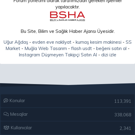
Forum yönetimi olarak tarafımızdan gereken işlemler
yapılacaktır.
Bu Site, Bilim ve Sağlık Haber Ajansı Üyesidir.
Uğur Ağdaş
-
evden eve nakliyat
-
kumaş kesim makinesi
-
SS
Market
-
Muğla Web Tasarım
-
flash usdt
-
beğeni satın al
-
Instagram Düşmeyen Takipçi Satın Al
-
dizi izle
Konular
113,391
Mesajlar
338,068
Kullanıcılar
2,341