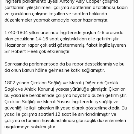
İngiltere parlamento üyesi Antony Asly Cooper çalışma
t
i
şartlarının iyileştirilmesi, çalışma saatlerinin azaltılması, kadın
a
h
ve çocukların çalışma koşulları ve saatleri hakkında
n
i
düzenlemeler yapmak amacıyla rapor hazırlamıştır.
1740-1804 yılları arasında İngilterede yaşları 4-6 arasında
olan çocukların 14-16 saat çalıştırıldıkları dile getirilmiştir.
Hazırlanan rapor çok etki göstermemiş, fakat İngiliz işveren
Sir Robert Peeli çok etkilemiştir.
Sonrasında parlamentoda da bu rapor desteklenmiş ve bu
da onun kanun hâline gelmesine katkı sağlamıştır.
1802 yılında Çırakları Sağlığı ve Morali (Diğer adı Çıraklık
Sağlık ve Ahlakı Kanunu) yasası yürürlüğe girmiştir. Çıkarılan
bu yasa ise beraberinde çalışma hayatına düzen getirmiştir.
Çırakları Sağlığı ve Morali Yasası İngilterede iş sağlığı ve
güvenliği ile ilgili çıkarılan ilk yasa olarak gösterilmektedir. Bu
yasa ile çalışma saatleri 12 saat ile sınırlandırılmıştır ve
çalışma ortamının havalandırılması gibi sağlık düzenlemeleri
uygulamaya sokulmuştur.