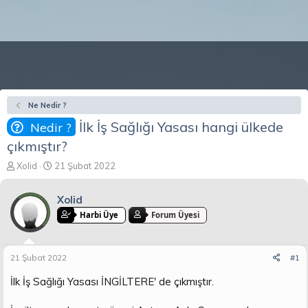
Ne Nedir ?
İlk İş Sağlığı Yasası hangi ülkede
Nedir ?
çıkmıştır?
K
B
Xolid
21 Şubat 2022
o
a
n
ş
Xolid
b
l
u
a
Harbi Üye
Forum Üyesi
y
n
u
g
b
ı
21 Şubat 2022
#1
a
ç
ş
t
İlk İş Sağlığı Yasası İNGİLTERE' de çıkmıştır.
l
a
a
r