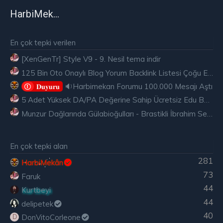
HarbiMekân
En çok tepki verilen
[XenGenTr] Style V9 - 9. Nesil tema indir
125 Bin Oto Onaylı Blog Yorum Backlink Listesi Çoğu Edu ve Gov Ücretsiz
🔉Harbimekan Forumu 100.000 Mesajı Aştı
𝐃𝐮𝐲𝐮𝐫𝐮
5 Adet Yüksek DA/PA Değerine Sahip Ücretsiz Edu Backlink
Munzur Dağlarında Gülabioğulları - Brastikli İbrahim Sevindik
En çok tepki alan
281
HarbiMekân
73
Faruk
44
Kurtbeyi
44
delipetek
40
DonVitoCorleone
D