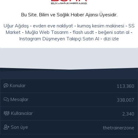
Bu Site, Bilim ve Sağlık Haber Ajansı Üyesidir.
Uğur Ağdaş
-
evden eve nakliyat
-
kumaş kesim makinesi
-
SS
Market
-
Muğla Web Tasarım
-
flash usdt
-
beğeni satın al
-
Instagram Düşmeyen Takipçi Satın Al
-
dizi izle
Konular
113,360
Mesajlar
338,007
Kullanıcılar
2,340
Son üye
thetrainerzone