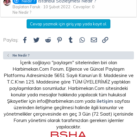
İstanbul Sözleşmesi Nedir ?
Nedir ?
Başlatan Faruk
10 Şubat 2022
Cevaplar: 0
Ne Nedir ?
Cevap yazmak için giriş yap yada kayıt ol.
Facebook
Twitter
Reddit
Pinterest
Tumblr
WhatsApp
E-posta
Link
Paylaş:
Ne Nedir ?
İçerik sağlayıcı "paylaşım" sitelerinden biri olan
Harbimekan.Com Forum, Eğlence ve Güncel Paylaşım
Platformu Adresimizde 5651 Sayılı Kanun’un 8. Maddesine ve
T.C.K’nın 125. Maddesine göre TÜM ÜYELERİMİZ yaptıkları
paylaşımlardan sorumludur. Harbimekan.Com sitesindeki
konular yada mesajlar hakkında yapılacak tüm hukuksal
Şikayetler için info@harbimekan.com yada
iletişim
sayfası
üzerinden iletişime geçilmesi halinde ilgili kanunlar ve
yönetmelikler çerçevesinde en geç 3 Gün (72 Saat) içerisinde
Forum yönetimi olarak tarafımızdan gereken işlemler
yapılacaktır.