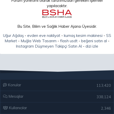
Forum yönetimi olarak tarafımızdan gereken işlemler
yapılacaktır.
Bu Site, Bilim ve Sağlık Haber Ajansı Üyesidir.
Uğur Ağdaş
-
evden eve nakliyat
-
kumaş kesim makinesi
-
SS
Market
-
Muğla Web Tasarım
-
flash usdt
-
beğeni satın al
-
Instagram Düşmeyen Takipçi Satın Al
-
dizi izle
Konular
113,420
Mesajlar
338,124
Kullanıcılar
2,346