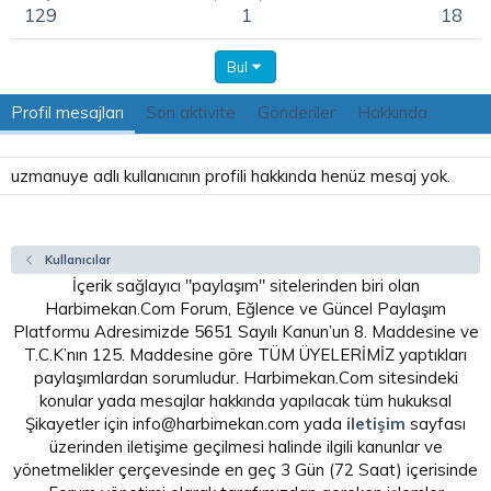
129
1
18
Bul
Profil mesajları
Son aktivite
Gönderiler
Hakkında
uzmanuye adlı kullanıcının profili hakkında henüz mesaj yok.
Kullanıcılar
İçerik sağlayıcı "paylaşım" sitelerinden biri olan
Harbimekan.Com Forum, Eğlence ve Güncel Paylaşım
Platformu Adresimizde 5651 Sayılı Kanun’un 8. Maddesine ve
T.C.K’nın 125. Maddesine göre TÜM ÜYELERİMİZ yaptıkları
paylaşımlardan sorumludur. Harbimekan.Com sitesindeki
konular yada mesajlar hakkında yapılacak tüm hukuksal
Şikayetler için info@harbimekan.com yada
iletişim
sayfası
üzerinden iletişime geçilmesi halinde ilgili kanunlar ve
yönetmelikler çerçevesinde en geç 3 Gün (72 Saat) içerisinde