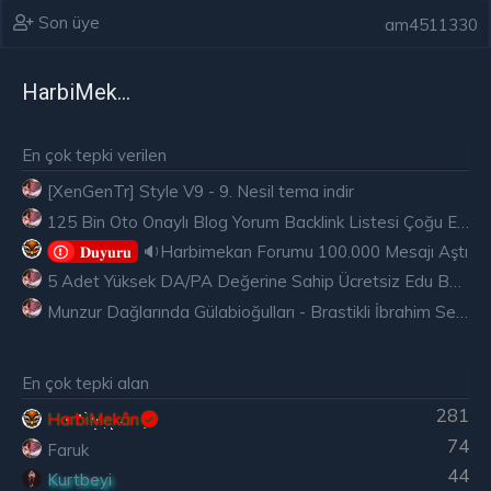
Son üye
am4511330
HarbiMekân
En çok tepki verilen
[XenGenTr] Style V9 - 9. Nesil tema indir
125 Bin Oto Onaylı Blog Yorum Backlink Listesi Çoğu Edu ve Gov Ücretsiz
🔉Harbimekan Forumu 100.000 Mesajı Aştı
𝐃𝐮𝐲𝐮𝐫𝐮
5 Adet Yüksek DA/PA Değerine Sahip Ücretsiz Edu Backlink
Munzur Dağlarında Gülabioğulları - Brastikli İbrahim Sevindik
En çok tepki alan
281
HarbiMekân
74
Faruk
44
Kurtbeyi