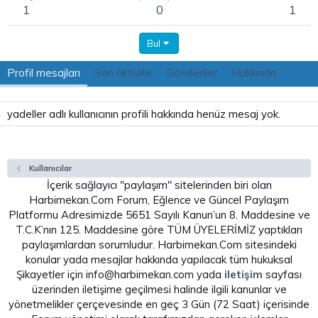
1
0
1
Bul
Profil mesajları
Son aktivite
Gönderiler
Hakkında
yadeller adlı kullanıcının profili hakkında henüz mesaj yok.
Kullanıcılar
İçerik sağlayıcı "paylaşım" sitelerinden biri olan
Harbimekan.Com Forum, Eğlence ve Güncel Paylaşım
Platformu Adresimizde 5651 Sayılı Kanun’un 8. Maddesine ve
T.C.K’nın 125. Maddesine göre TÜM ÜYELERİMİZ yaptıkları
paylaşımlardan sorumludur. Harbimekan.Com sitesindeki
konular yada mesajlar hakkında yapılacak tüm hukuksal
Şikayetler için info@harbimekan.com yada
iletişim
sayfası
üzerinden iletişime geçilmesi halinde ilgili kanunlar ve
yönetmelikler çerçevesinde en geç 3 Gün (72 Saat) içerisinde