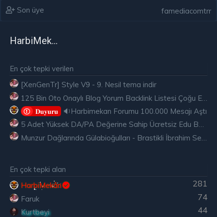
Son üye
famediacomtrr
HarbiMekân
En çok tepki verilen
[XenGenTr] Style V9 - 9. Nesil tema indir
125 Bin Oto Onaylı Blog Yorum Backlink Listesi Çoğu Edu ve Gov Ücretsiz
🔉Harbimekan Forumu 100.000 Mesajı Aştı
𝐃𝐮𝐲𝐮𝐫𝐮
5 Adet Yüksek DA/PA Değerine Sahip Ücretsiz Edu Backlink
Munzur Dağlarında Gülabioğulları - Brastikli İbrahim Sevindik
En çok tepki alan
281
HarbiMekân
74
Faruk
44
Kurtbeyi