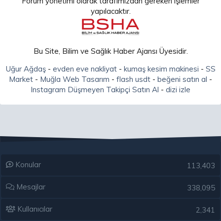
Forum yönetimi olarak tarafımızdan gereken işlemler
yapılacaktır.
Bu Site, Bilim ve Sağlık Haber Ajansı Üyesidir.
Uğur Ağdaş
-
evden eve nakliyat
-
kumaş kesim makinesi
-
SS
Market
-
Muğla Web Tasarım
-
flash usdt
-
beğeni satın al
-
Instagram Düşmeyen Takipçi Satın Al
-
dizi izle
Konular
113,403
Mesajlar
338,095
Kullanıcılar
2,341