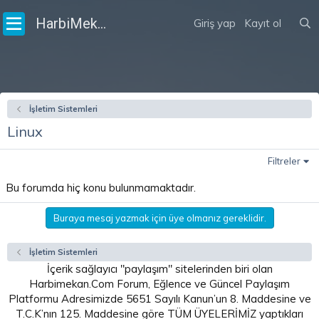
HarbiMekân
Giriş yap
Kayıt ol
İşletim Sistemleri
Linux
Filtreler
Bu forumda hiç konu bulunmamaktadır.
Buraya mesaj yazmak için üye olmanız gereklidir.
İşletim Sistemleri
İçerik sağlayıcı "paylaşım" sitelerinden biri olan
Harbimekan.Com Forum, Eğlence ve Güncel Paylaşım
Platformu Adresimizde 5651 Sayılı Kanun’un 8. Maddesine ve
T.C.K’nın 125. Maddesine göre TÜM ÜYELERİMİZ yaptıkları