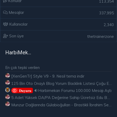
Konular
113,354
Mesajlar
337,995
Kullanıcılar
2,340
Son üye
thetrainerzone
HarbiMekân
En çok tepki verilen
[XenGenTr] Style V9 - 9. Nesil tema indir
125 Bin Oto Onaylı Blog Yorum Backlink Listesi Çoğu Edu ve Gov Ücretsiz
🔉Harbimekan Forumu 100.000 Mesajı Aştı
𝐃𝐮𝐲𝐮𝐫𝐮
5 Adet Yüksek DA/PA Değerine Sahip Ücretsiz Edu Backlink
Munzur Dağlarında Gülabioğulları - Brastikli İbrahim Sevindik