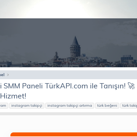
nel
li SMM Paneli TürkAPI.com ile Tanışın! 🚀 
 Hizmet!
ram
instagram takipçi
instagram takipçi artırma
türk beğeni
türk taki