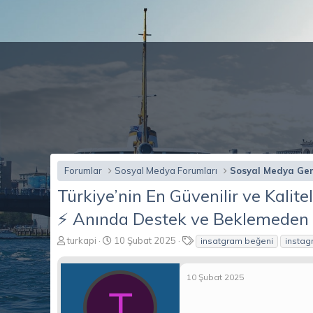
Forumlar
Sosyal Medya Forumları
Sosyal Medya Ge
Türkiye’nin En Güvenilir ve Kalite
⚡️ Anında Destek ve Beklemeden
K
B
E
turkapi
10 Şubat 2025
insatgram beğeni
instag
o
a
t
n
ş
i
b
l
10 Şubat 2025
k
u
T
a
e
y
n
t