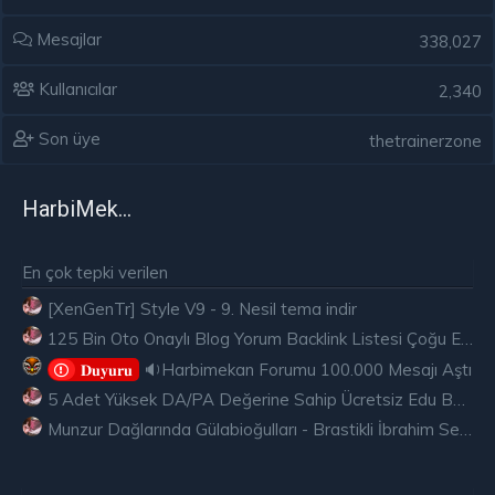
Mesajlar
338,027
Kullanıcılar
2,340
Son üye
thetrainerzone
HarbiMekân
En çok tepki verilen
[XenGenTr] Style V9 - 9. Nesil tema indir
125 Bin Oto Onaylı Blog Yorum Backlink Listesi Çoğu Edu ve Gov Ücretsiz
🔉Harbimekan Forumu 100.000 Mesajı Aştı
𝐃𝐮𝐲𝐮𝐫𝐮
5 Adet Yüksek DA/PA Değerine Sahip Ücretsiz Edu Backlink
Munzur Dağlarında Gülabioğulları - Brastikli İbrahim Sevindik