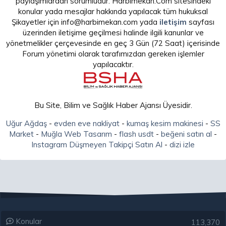
paylaşımlardan sorumludur. Harbimekan.Com sitesindeki
konular yada mesajlar hakkında yapılacak tüm hukuksal
Şikayetler için info@harbimekan.com yada
iletişim
sayfası
üzerinden iletişime geçilmesi halinde ilgili kanunlar ve
yönetmelikler çerçevesinde en geç 3 Gün (72 Saat) içerisinde
Forum yönetimi olarak tarafımızdan gereken işlemler
yapılacaktır.
Bu Site, Bilim ve Sağlık Haber Ajansı Üyesidir.
Uğur Ağdaş
-
evden eve nakliyat
-
kumaş kesim makinesi
-
SS
Market
-
Muğla Web Tasarım
-
flash usdt
-
beğeni satın al
-
Instagram Düşmeyen Takipçi Satın Al
-
dizi izle
Konular
113,370