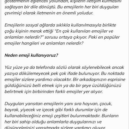
göstermenin eğlenceli yolundan, kişilerin iletişim kurmasını
n
i
sağlayan bir dile dönüştü. Bu emojilerin her biri duyguları
çevrimiçi olarak iletmenin en önemli yoludur.
Emojilerin sosyal ağlarda sıklıkla kullanılmasıyla birlikte
çoğu kişinin merak ettiği “En çok kullanılan emojiler ve
anlamları nelerdir?” sorusu ortaya çıkıyor. Peki en popüler
emojiler hangileri ve anlamları nelerdir?
Neden emoji kullanıyoruz?
Yüz yüze ya da telefonda sözlü olarak söylenebilecek ancak
yazıya dökülemeyecek pek çok ifade bulunuyor. Bu noktada
emojiler sizlere yardımcı olacaktır. Bir arkadaşınızın esprisine
güldüğünüzü belli etmek için ya da bir şeye üzüldüğünüzü
belirtmek için birbirinden farklı emojiler yer alıyor.
Duyguları yansıtan emojilerin yanı sıra hayvan, çocuk,
bayrak, yiyecek ve içecek gibi farklı durumlar için de
kullanabileceğiniz emoji çeşitleri bulunmaktadır. Bunların
her biri sahip olduğu anlamlarla duygularınızı ve
düşüncelerinizi yansıtmada sizlere yardımcı oluyor.