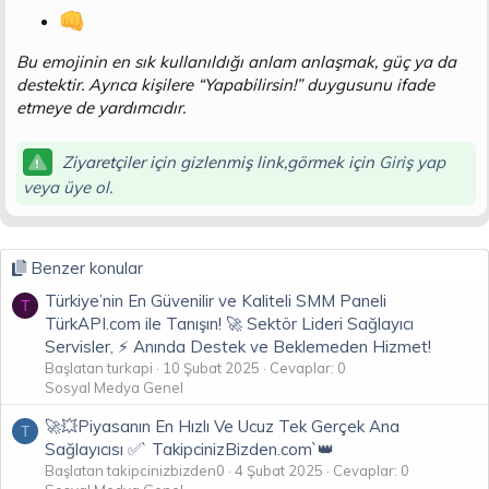
Bu emojinin en sık kullanıldığı anlam anlaşmak, güç ya da
destektir. Ayrıca kişilere “Yapabilirsin!” duygusunu ifade
etmeye de yardımcıdır.
Ziyaretçiler için gizlenmiş link,görmek için
Giriş yap
veya üye ol.
Benzer konular
Türkiye’nin En Güvenilir ve Kaliteli SMM Paneli
T
TürkAPI.com ile Tanışın! 🚀 Sektör Lideri Sağlayıcı
Servisler, ⚡️ Anında Destek ve Beklemeden Hizmet!
Başlatan turkapi
10 Şubat 2025
Cevaplar: 0
Sosyal Medya Genel
🚀💥Piyasanın En Hızlı Ve Ucuz Tek Gerçek Ana
T
Sağlayıcısı ✅` TakipcinizBizden.com`👑
Başlatan takipcinizbizden0
4 Şubat 2025
Cevaplar: 0