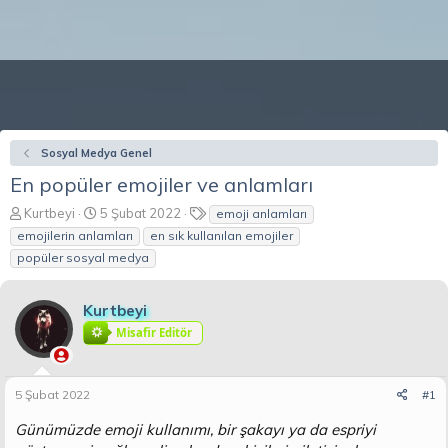
Sosyal Medya Genel
En popüler emojiler ve anlamları
K
B
E
Kurtbeyi
5 Şubat 2022
emoji anlamları
o
a
t
emojilerin anlamları
en sık kullanılan emojiler
n
ş
i
popüler sosyal medya
b
l
k
u
a
e
y
n
t
Kurtbeyi
u
g
l
Misafir Editör
b
ı
e
a
ç
r
ş
t
l
a
5 Şubat 2022
#1
a
r
Günümüzde emoji kullanımı, bir şakayı ya da espriyi
t
i
a
h