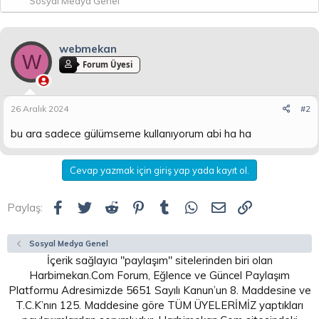
Sosyal Medya Genel
webmekan
W
Forum Üyesi
26 Aralık 2024
#2
bu ara sadece gülümseme kullanıyorum abi ha ha
Cevap yazmak için giriş yap yada kayıt ol.
Facebook
Twitter
Reddit
Pinterest
Tumblr
WhatsApp
E-posta
Link
Paylaş:
Sosyal Medya Genel
İçerik sağlayıcı "paylaşım" sitelerinden biri olan
Harbimekan.Com Forum, Eğlence ve Güncel Paylaşım
Platformu Adresimizde 5651 Sayılı Kanun’un 8. Maddesine ve
T.C.K’nın 125. Maddesine göre TÜM ÜYELERİMİZ yaptıkları