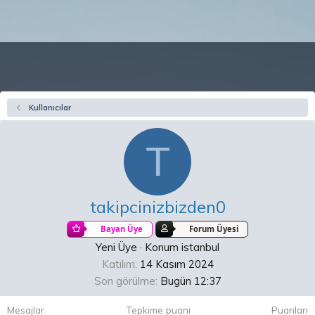
Kullanıcılar
T
takipcinizbizden0
Bayan Üye
Forum Üyesi
Yeni Üye
·
Konum
istanbul
Katılım
14 Kasım 2024
Son görülme
Bugün 12:37
Mesajlar
Tepkime puanı
Puanları