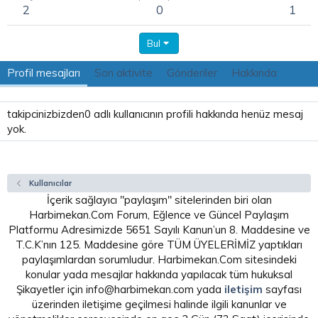
2
0
1
Bul
Profil mesajları
Son aktivite
Gönderiler
Hakkında
takipcinizbizden0 adlı kullanıcının profili hakkında henüz mesaj
yok.
Kullanıcılar
İçerik sağlayıcı "paylaşım" sitelerinden biri olan
Harbimekan.Com Forum, Eğlence ve Güncel Paylaşım
Platformu Adresimizde 5651 Sayılı Kanun’un 8. Maddesine ve
T.C.K’nın 125. Maddesine göre TÜM ÜYELERİMİZ yaptıkları
paylaşımlardan sorumludur. Harbimekan.Com sitesindeki
konular yada mesajlar hakkında yapılacak tüm hukuksal
Şikayetler için info@harbimekan.com yada
iletişim
sayfası
üzerinden iletişime geçilmesi halinde ilgili kanunlar ve