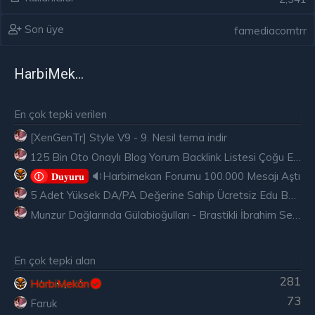
Son üye
famediacomtrr
HarbiMekân
En çok tepki verilen
[XenGenTr] Style V9 - 9. Nesil tema indir
125 Bin Oto Onaylı Blog Yorum Backlink Listesi Çoğu Edu ve Gov Ücretsiz
🔉Harbimekan Forumu 100.000 Mesajı Aştı
𝐃𝐮𝐲𝐮𝐫𝐮
5 Adet Yüksek DA/PA Değerine Sahip Ücretsiz Edu Backlink
Munzur Dağlarında Gülabioğulları - Brastikli İbrahim Sevindik
En çok tepki alan
281
HarbiMekân
73
Faruk