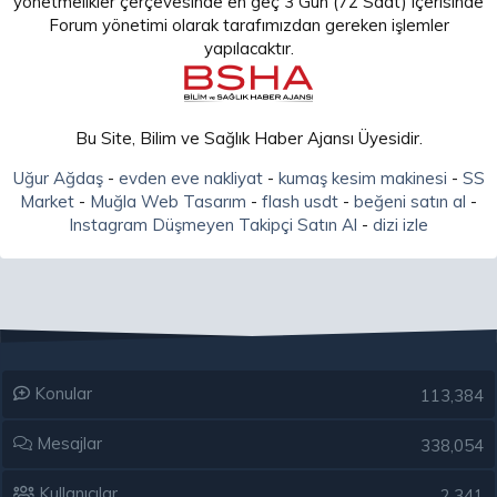
yönetmelikler çerçevesinde en geç 3 Gün (72 Saat) içerisinde
Forum yönetimi olarak tarafımızdan gereken işlemler
yapılacaktır.
Bu Site, Bilim ve Sağlık Haber Ajansı Üyesidir.
Uğur Ağdaş
-
evden eve nakliyat
-
kumaş kesim makinesi
-
SS
Market
-
Muğla Web Tasarım
-
flash usdt
-
beğeni satın al
-
Instagram Düşmeyen Takipçi Satın Al
-
dizi izle
Konular
113,384
Mesajlar
338,054
Kullanıcılar
2,341