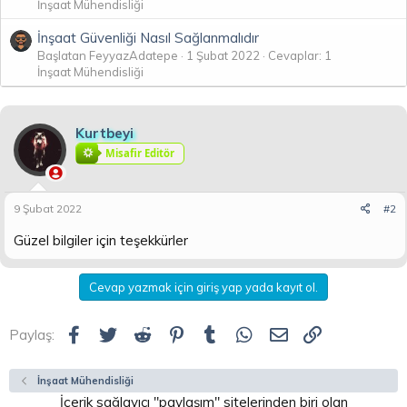
İnşaat Mühendisliği
İnşaat Güvenliği Nasıl Sağlanmalıdır
Başlatan FeyyazAdatepe
1 Şubat 2022
Cevaplar: 1
İnşaat Mühendisliği
Kurtbeyi
Misafir Editör
9 Şubat 2022
#2
Güzel bilgiler için teşekkürler
Cevap yazmak için giriş yap yada kayıt ol.
Facebook
Twitter
Reddit
Pinterest
Tumblr
WhatsApp
E-posta
Link
Paylaş:
İnşaat Mühendisliği
İçerik sağlayıcı "paylaşım" sitelerinden biri olan