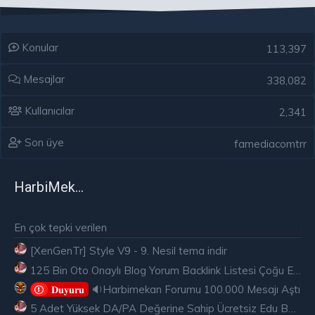
Konular
113,397
Mesajlar
338,082
Kullanıcılar
2,341
Son üye
famediacomtrr
HarbiMekân
En çok tepki verilen
[XenGenTr] Style V9 - 9. Nesil tema indir
125 Bin Oto Onaylı Blog Yorum Backlink Listesi Çoğu Edu ve Gov Ücretsiz
🔉Harbimekan Forumu 100.000 Mesajı Aştı
𝐃𝐮𝐲𝐮𝐫𝐮
5 Adet Yüksek DA/PA Değerine Sahip Ücretsiz Edu Backlink