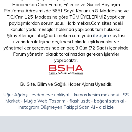
Harbimekan.Com Forum, Eğlence ve Güncel Paylaşım
Platformu Adresimizde 5651 Sayılı Kanun’un 8. Maddesine ve
T.C.K’nın 125. Maddesine göre TÜM ÜYELERİMİZ yaptıkları
paylaşımlardan sorumludur. Harbimekan.Com sitesindeki
konular yada mesajlar hakkında yapılacak tüm hukuksal
Şikayetler için info@harbimekan.com yada
iletişim
sayfası
üzerinden iletişime geçilmesi halinde ilgili kanunlar ve
yönetmelikler çerçevesinde en geç 3 Gün (72 Saat) içerisinde
Forum yönetimi olarak tarafımızdan gereken işlemler
yapılacaktır.
Bu Site, Bilim ve Sağlık Haber Ajansı Üyesidir.
Uğur Ağdaş
-
evden eve nakliyat
-
kumaş kesim makinesi
-
SS
Market
-
Muğla Web Tasarım
-
flash usdt
-
beğeni satın al
-
Instagram Düşmeyen Takipçi Satın Al
-
dizi izle