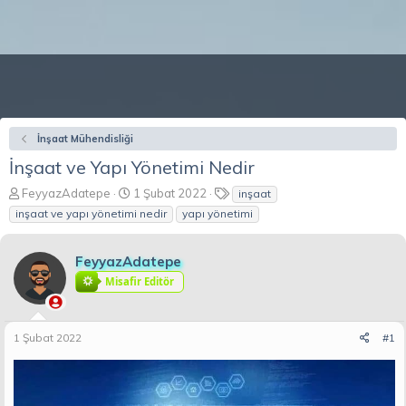
İnşaat Mühendisliği
İnşaat ve Yapı Yönetimi Nedir
K
B
E
FeyyazAdatepe
1 Şubat 2022
inşaat
o
a
t
inşaat ve yapı yönetimi nedir
yapı yönetimi
n
ş
i
b
l
k
u
a
e
FeyyazAdatepe
y
n
t
Misafir Editör
u
g
l
b
ı
e
a
ç
r
1 Şubat 2022
#1
ş
t
l
a
a
r
t
i
a
h