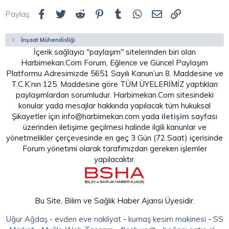
Facebook
Twitter
Reddit
Pinterest
Tumblr
WhatsApp
E-posta
Link
Paylaş:
İnşaat Mühendisliği
İçerik sağlayıcı "paylaşım" sitelerinden biri olan
Harbimekan.Com Forum, Eğlence ve Güncel Paylaşım
Platformu Adresimizde 5651 Sayılı Kanun’un 8. Maddesine ve
T.C.K’nın 125. Maddesine göre TÜM ÜYELERİMİZ yaptıkları
paylaşımlardan sorumludur. Harbimekan.Com sitesindeki
konular yada mesajlar hakkında yapılacak tüm hukuksal
Şikayetler için info@harbimekan.com yada
iletişim
sayfası
üzerinden iletişime geçilmesi halinde ilgili kanunlar ve
yönetmelikler çerçevesinde en geç 3 Gün (72 Saat) içerisinde
Forum yönetimi olarak tarafımızdan gereken işlemler
yapılacaktır.
Bu Site, Bilim ve Sağlık Haber Ajansı Üyesidir.
Uğur Ağdaş
-
evden eve nakliyat
-
kumaş kesim makinesi
-
SS