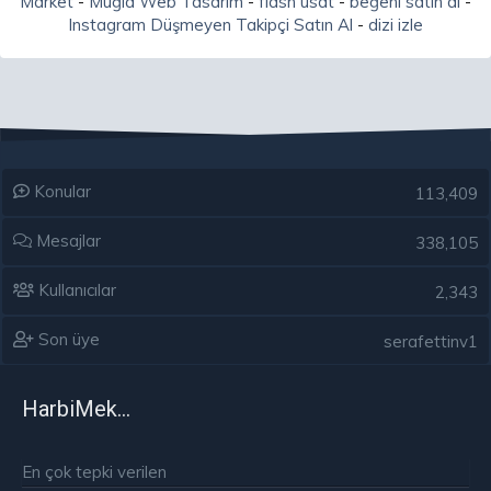
Market
-
Muğla Web Tasarım
-
flash usdt
-
beğeni satın al
-
Instagram Düşmeyen Takipçi Satın Al
-
dizi izle
Konular
113,409
Mesajlar
338,105
Kullanıcılar
2,343
Son üye
serafettinv1
HarbiMekân
En çok tepki verilen