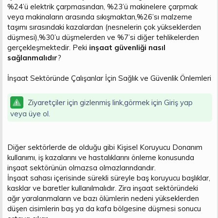
%24’ü elektrik çarpmasından, %23’ü makinelere çarpmak
veya makinaların arasında sıkışmaktan,%26’sı malzeme
taşımı sırasındaki kazalardan (nesnelerin çok yükseklerden
düşmesi),%30’u düşmelerden ve %7’si diğer tehlikelerden
gerçekleşmektedir. Peki
inşaat güvenliği nasıl
sağlanmalıdır
?
İnşaat Sektöründe Çalışanlar İçin Sağlık ve Güvenlik Önlemleri
Ziyaretçiler için gizlenmiş link,görmek için
Giriş yap
veya üye ol.
Diğer sektörlerde de olduğu gibi Kişisel Koruyucu Donanım
kullanımı, iş kazalarını ve hastalıklarını önleme konusunda
inşaat sektörünün olmazsa olmazlarındandır.
İnşaat sahası içerisinde sürekli süreyle baş koruyucu başlıklar,
kasklar ve baretler kullanılmalıdır. Zira inşaat sektöründeki
ağır yaralanmaların ve bazı ölümlerin nedeni yükseklerden
düşen cisimlerin baş ya da kafa bölgesine düşmesi sonucu