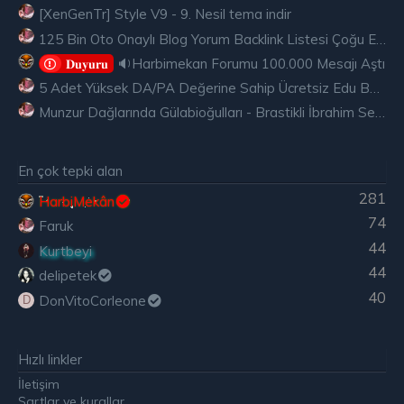
[XenGenTr] Style V9 - 9. Nesil tema indir
125 Bin Oto Onaylı Blog Yorum Backlink Listesi Çoğu Edu ve Gov Ücretsiz
🔉Harbimekan Forumu 100.000 Mesajı Aştı
𝐃𝐮𝐲𝐮𝐫𝐮
5 Adet Yüksek DA/PA Değerine Sahip Ücretsiz Edu Backlink
Munzur Dağlarında Gülabioğulları - Brastikli İbrahim Sevindik
En çok tepki alan
281
HarbiMekân
74
Faruk
44
Kurtbeyi
44
delipetek
40
DonVitoCorleone
D
Hızlı linkler
İletişim
Şartlar ve kurallar