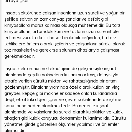
ortaya çıkar.
İnşaat sektöründe çalışan insanların uzun süreli ve yoğun bir
şekilde solvanlar, zamklar yapıştırıcılar ve asfalt gibi
kimyasallara maruz kalması oldukça muhtemeldir. Bu tarz
kimyasalların, ortamdaki kum ve tozların uzun süre inhale
edilmesi vücutta kalıcı hasar bırakabileceğinden, bu tarz
tehlikelere önlem olarak işçilerin ve çalışanların sürekli olarak
toz maskeleri ve gerekirse solunum cihazlarıyla çalışması
gerekmektedir.
İnşaat sektörünün ve teknolojinin de gelişmesiyle inşaat
alanlarında çeşitli makinelerin kullanımı artmış, dolayısıyla
etrafa verilen gürültü miktarı ve rahatsızlığında bir artım
gözlenmiştir. Binaların yıkımında özel olarak kullanılan vinç,
greyder, kepçe gibi makineler sadece onları kullananlara
değil, etraftaki diğer işçiler ve çevre sakinlerinde de işitme
sorunlarına neden olabilmektedir. Bu nedenle inşaat
alanlarında ve yakınlarında sürekli olarak kulaklıklar ve kulak
tıkaçları gibi kulak koruyucu donanımlar kullanılmalıdır. Gürültü
yönetmeliğinde gösterilen ölçümler yapılmalı ve önlemler
alınmalıdır.