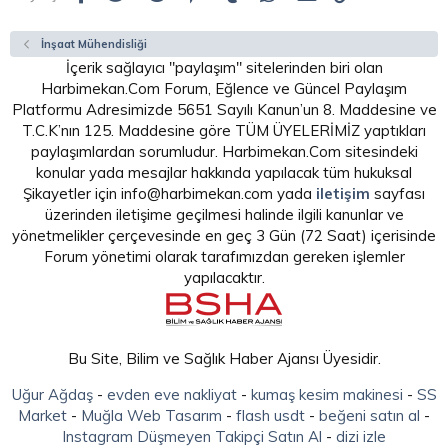
İnşaat Mühendisliği
İçerik sağlayıcı "paylaşım" sitelerinden biri olan
Harbimekan.Com Forum, Eğlence ve Güncel Paylaşım
Platformu Adresimizde 5651 Sayılı Kanun’un 8. Maddesine ve
T.C.K’nın 125. Maddesine göre TÜM ÜYELERİMİZ yaptıkları
paylaşımlardan sorumludur. Harbimekan.Com sitesindeki
konular yada mesajlar hakkında yapılacak tüm hukuksal
Şikayetler için info@harbimekan.com yada
iletişim
sayfası
üzerinden iletişime geçilmesi halinde ilgili kanunlar ve
yönetmelikler çerçevesinde en geç 3 Gün (72 Saat) içerisinde
Forum yönetimi olarak tarafımızdan gereken işlemler
yapılacaktır.
Bu Site, Bilim ve Sağlık Haber Ajansı Üyesidir.
Uğur Ağdaş
-
evden eve nakliyat
-
kumaş kesim makinesi
-
SS
Market
-
Muğla Web Tasarım
-
flash usdt
-
beğeni satın al
-
Instagram Düşmeyen Takipçi Satın Al
-
dizi izle