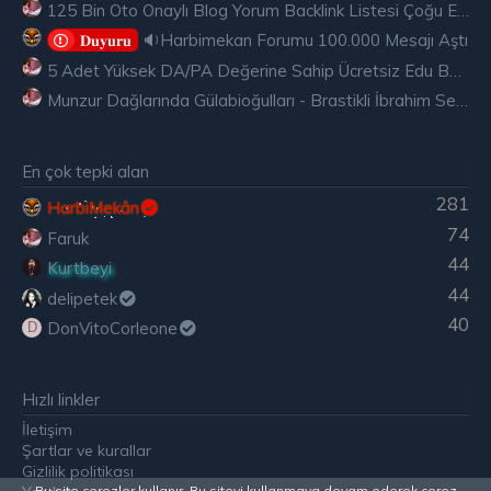
125 Bin Oto Onaylı Blog Yorum Backlink Listesi Çoğu Edu ve Gov Ücretsiz
🔉Harbimekan Forumu 100.000 Mesajı Aştı
𝐃𝐮𝐲𝐮𝐫𝐮
5 Adet Yüksek DA/PA Değerine Sahip Ücretsiz Edu Backlink
Munzur Dağlarında Gülabioğulları - Brastikli İbrahim Sevindik
En çok tepki alan
281
HarbiMekân
74
Faruk
44
Kurtbeyi
44
delipetek
40
DonVitoCorleone
D
Hızlı linkler
İletişim
Şartlar ve kurallar
Gizlilik politikası
Bu site çerezler kullanır. Bu siteyi kullanmaya devam ederek çerez