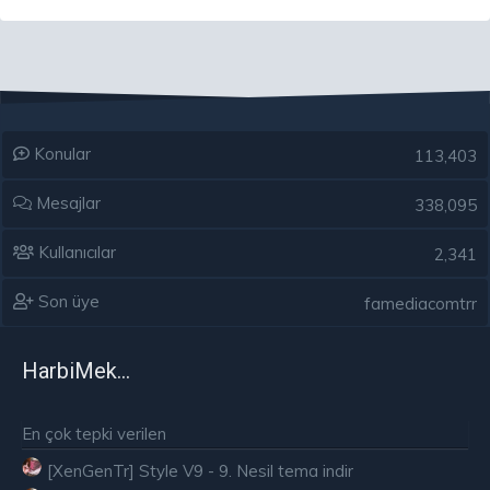
Konular
113,403
Mesajlar
338,095
Kullanıcılar
2,341
Son üye
famediacomtrr
HarbiMekân
En çok tepki verilen
[XenGenTr] Style V9 - 9. Nesil tema indir