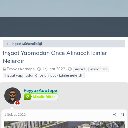
İnşaat Mühendisliği
İnşaat Yapmadan Önce Alınacak İzinler
Nelerdir
K
B
E
FeyyazAdatepe
1 Şubat 2022
inşaat
inşaat izni
o
a
t
inşaat yapmadan önce alınacak izinler nelerdir
n
ş
i
b
l
k
u
a
e
FeyyazAdatepe
y
n
t
Misafir Editör
u
g
l
b
ı
e
a
ç
r
1 Şubat 2022
#1
ş
t
l
a
a
r