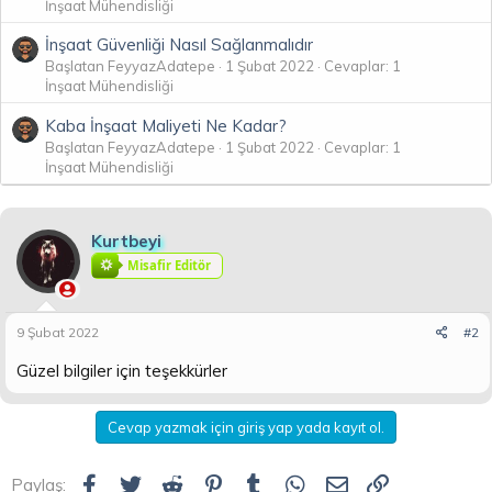
İnşaat Mühendisliği
İnşaat Güvenliği Nasıl Sağlanmalıdır
Başlatan FeyyazAdatepe
1 Şubat 2022
Cevaplar: 1
İnşaat Mühendisliği
Kaba İnşaat Maliyeti Ne Kadar?
Başlatan FeyyazAdatepe
1 Şubat 2022
Cevaplar: 1
İnşaat Mühendisliği
Kurtbeyi
Misafir Editör
9 Şubat 2022
#2
Güzel bilgiler için teşekkürler
Cevap yazmak için giriş yap yada kayıt ol.
Facebook
Twitter
Reddit
Pinterest
Tumblr
WhatsApp
E-posta
Link
Paylaş: