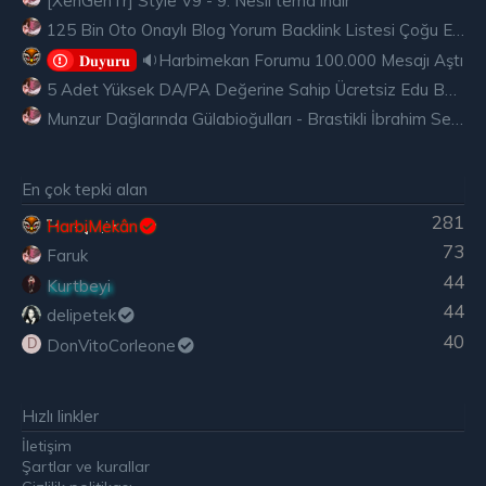
[XenGenTr] Style V9 - 9. Nesil tema indir
125 Bin Oto Onaylı Blog Yorum Backlink Listesi Çoğu Edu ve Gov Ücretsiz
🔉Harbimekan Forumu 100.000 Mesajı Aştı
𝐃𝐮𝐲𝐮𝐫𝐮
5 Adet Yüksek DA/PA Değerine Sahip Ücretsiz Edu Backlink
Munzur Dağlarında Gülabioğulları - Brastikli İbrahim Sevindik
En çok tepki alan
281
HarbiMekân
73
Faruk
44
Kurtbeyi
44
delipetek
40
DonVitoCorleone
D
Hızlı linkler
İletişim
Şartlar ve kurallar