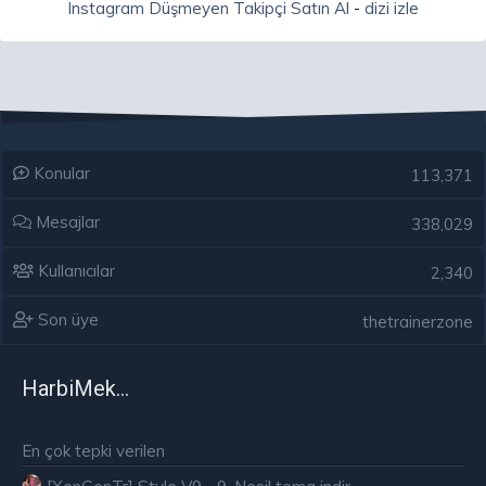
Instagram Düşmeyen Takipçi Satın Al
-
dizi izle
Konular
113,371
Mesajlar
338,029
Kullanıcılar
2,340
Son üye
thetrainerzone
HarbiMekân
En çok tepki verilen