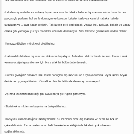
n
i
-Lekelenmiş metaller ve solmuş taşlarınıza ince bir tabaka halinde diş macunu sürün. İnce bir bez
parçasıyla parlatın, bol su ile durulayın ve kurutun. Lekeler fazlaysa kalın bir tabaka halinde
uygulayın ve 1 saat kadar bekletin. Takılarınız pırıl pırıl olacak. Ancak inci, turkuaz, bakalit ve yapay
elmas gibi yumuşak yüzeyli maddeler üzerinde denemeyin. Aksi takdirde çizilmesine neden olabilir.
-Kumaşa dökülen mürekkebi silebilirsiniz.
-Halınızdaki lekelere diş macunu dökün ve fırçalayın. Ardından ıslak bir havlu ile silin. Halının renk
vermeyeceğini garantilemek için önce ufak bir bölümünde deneyin.
-Sürekli giydiğiniz sneaker tarzı lastik pabuçları diş macunu ile fırçalayabilirsiniz. Aynı işlemi beyaz
deride de uygulayabilirsiniz. Öncelikle ufak bir bölümde denemeyi unutmayın!
-Aşınma lekelerini kaldırdığı gibi ayakkabıyı gıcır gıcır gösteriyor.
-Sivrisinek ısırıklarının kaşıntısını önleyebilirsiniz.
-Koruyucu kullanmadığınız mobilyalardaki su lekelerini biraz diş macunu ve nemli bir bez ile
çıkarabilirsiniz. Fazla bastırmadan hafif hareketlerle sildiğinizde lekelerin yok olmasını
sağlayabilirsiniz.