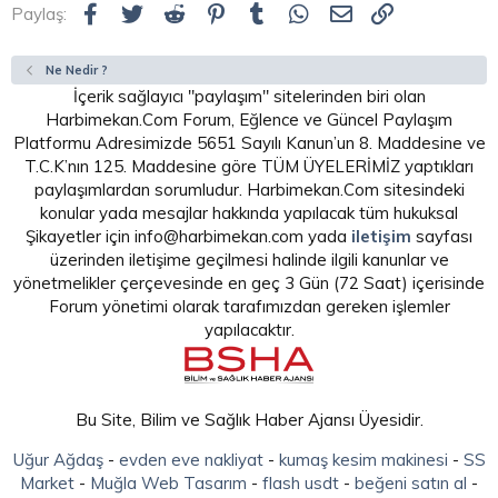
Facebook
Twitter
Reddit
Pinterest
Tumblr
WhatsApp
E-posta
Link
Paylaş:
Ne Nedir ?
İçerik sağlayıcı "paylaşım" sitelerinden biri olan
Harbimekan.Com Forum, Eğlence ve Güncel Paylaşım
Platformu Adresimizde 5651 Sayılı Kanun’un 8. Maddesine ve
T.C.K’nın 125. Maddesine göre TÜM ÜYELERİMİZ yaptıkları
paylaşımlardan sorumludur. Harbimekan.Com sitesindeki
konular yada mesajlar hakkında yapılacak tüm hukuksal
Şikayetler için info@harbimekan.com yada
iletişim
sayfası
üzerinden iletişime geçilmesi halinde ilgili kanunlar ve
yönetmelikler çerçevesinde en geç 3 Gün (72 Saat) içerisinde
Forum yönetimi olarak tarafımızdan gereken işlemler
yapılacaktır.
Bu Site, Bilim ve Sağlık Haber Ajansı Üyesidir.
Uğur Ağdaş
-
evden eve nakliyat
-
kumaş kesim makinesi
-
SS
Market
-
Muğla Web Tasarım
-
flash usdt
-
beğeni satın al
-