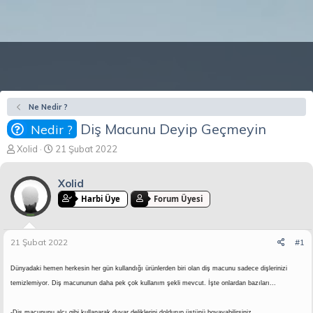
Ne Nedir ?
Diş Macunu Deyip Geçmeyin
Nedir ?
K
B
Xolid
21 Şubat 2022
o
a
n
ş
Xolid
b
l
u
a
Harbi Üye
Forum Üyesi
y
n
u
g
b
ı
21 Şubat 2022
#1
a
ç
ş
t
Dünyadaki hemen herkesin her gün kullandığı ürünlerden biri olan diş macunu sadece dişlerinizi
l
a
temizlemiyor. Diş macununun daha pek çok kullanım şekli mevcut. İşte onlardan bazıları...
a
r
t
i
a
h
-Diş macununu alçı gibi kullanarak duvar deliklerini doldurup üstünü boyayabilirsiniz.