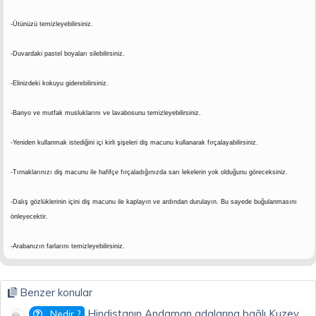
-Ütünüzü temizleyebilirsiniz.
-Duvardaki pastel boyaları silebilirsiniz.
-Elinizdeki kokuyu giderebilirsiniz.
-Banyo ve mutfak musluklarını ve lavabosunu temizleyebilirsiniz.
-Yeniden kullanmak istediğini içi kirli şişeleri diş macunu kullanarak fırçalayabilirsiniz.
-Tırnaklarınızı diş macunu ile hafifçe fırçaladığınızda sarı lekelerin yok olduğunu göreceksiniz.
-Dalış gözlüklerinin içini diş macunu ile kaplayın ve ardından durulayın. Bu sayede buğulanmasını
önleyecektir.
-Arabanızın farlarını temizleyebilirsiniz.
Benzer konular
Hindistanın Andaman adalarına bağlı Kuzey
Nedir ?