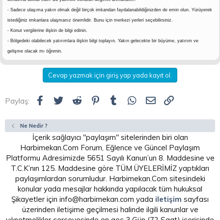
- Sadece ulaşıma yakın olmak değil birçok imkandan faydalanabildiğinizden de emin olun. Yürüyerek
istediğiniz imkanlara ulaşmanız önemlidir. Bunu için merkezi yerleri seçebilirsiniz.
- Konut vergilerine ilişkin de bilgi edinin.
- Bölgedeki olabilecek yatırımlara ilişkin bilgi toplayın. Yakın gelecekte bir büyüme, yatırım ve
gelişme olacak mı öğrenin.
Cevap yazmak için giriş yap yada kayıt ol.
Facebook
Twitter
Reddit
Pinterest
Tumblr
WhatsApp
E-posta
Link
Paylaş:
Ne Nedir ?
İçerik sağlayıcı "paylaşım" sitelerinden biri olan
Harbimekan.Com Forum, Eğlence ve Güncel Paylaşım
Platformu Adresimizde 5651 Sayılı Kanun’un 8. Maddesine ve
T.C.K’nın 125. Maddesine göre TÜM ÜYELERİMİZ yaptıkları
paylaşımlardan sorumludur. Harbimekan.Com sitesindeki
konular yada mesajlar hakkında yapılacak tüm hukuksal
Şikayetler için info@harbimekan.com yada
iletişim
sayfası
üzerinden iletişime geçilmesi halinde ilgili kanunlar ve
yönetmelikler çerçevesinde en geç 3 Gün (72 Saat) içerisinde