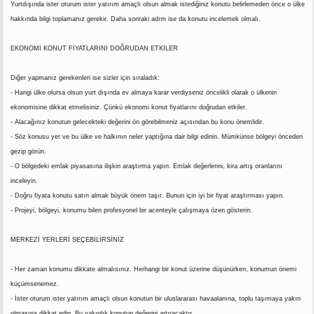
t
i
Yurtdışında ister oturum ister yatırım amaçlı olsun almak istediğiniz konutu belirlemeden önce o ülke
a
h
hakkında bilgi toplamanız gerekir. Daha sonraki adım ise da konutu incelemek olmalı.
n
i
EKONOMİ KONUT FİYATLARINI DOĞRUDAN ETKİLER
Diğer yapmanız gerekenleri ise sizler için sıraladık:
- Hangi ülke olursa olsun yurt dışında ev almaya karar verdiyseniz öncelikli olarak o ülkenin
ekonomisine dikkat etmelisiniz. Çünkü ekonomi konut fiyatlarını doğrudan etkiler.
- Alacağınız konutun gelecekteki değerini ön görebilmeniz açısından bu konu önemlidir.
- Söz konusu yer ve bu ülke ve halkının neler yaptığına dair bilgi edinin. Mümkünse bölgeyi önceden
gezip görün.
- O bölgedeki emlak piyasasına ilişkin araştırma yapın. Emlak değerlerini, kira artış oranlarını
inceleyin.
- Doğru fiyata konutu satın almak büyük önem taşır. Bunun için iyi bir fiyat araştırması yapın.
- Projeyi, bölgeyi, konumu bilen profesyonel bir acenteyle çalışmaya özen gösterin.
MERKEZİ YERLERİ SEÇEBİLİRSİNİZ
- Her zaman konumu dikkate almalısınız. Herhangi bir konut üzerine düşünürken, konumun önemi
küçümsenemez.
- İster oturum ister yatırım amaçlı olsun konutun bir uluslararası havaalanına, toplu taşımaya yakın
olmasına dikkat edin. Bu yakınlık konutun değerini artıracaktır.