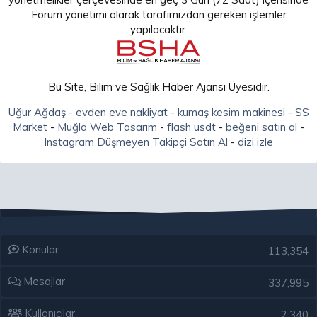
Forum yönetimi olarak tarafımızdan gereken işlemler
yapılacaktır.
Bu Site, Bilim ve Sağlık Haber Ajansı Üyesidir.
Uğur Ağdaş
-
evden eve nakliyat
-
kumaş kesim makinesi
-
SS
Market
-
Muğla Web Tasarım
-
flash usdt
-
beğeni satın al
-
Instagram Düşmeyen Takipçi Satın Al
-
dizi izle
Konular
113,354
Mesajlar
337,995
Kullanıcılar
2,340