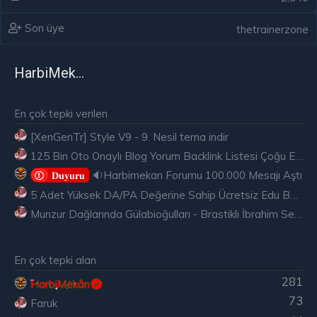
Son üye
thetrainerzone
HarbiMekân
En çok tepki verilen
[XenGenTr] Style V9 - 9. Nesil tema indir
125 Bin Oto Onaylı Blog Yorum Backlink Listesi Çoğu Edu ve Gov Ücretsiz
🔉Harbimekan Forumu 100.000 Mesajı Aştı
𝐃𝐮𝐲𝐮𝐫𝐮
5 Adet Yüksek DA/PA Değerine Sahip Ücretsiz Edu Backlink
Munzur Dağlarında Gülabioğulları - Brastikli İbrahim Sevindik
En çok tepki alan
281
HarbiMekân
73
Faruk