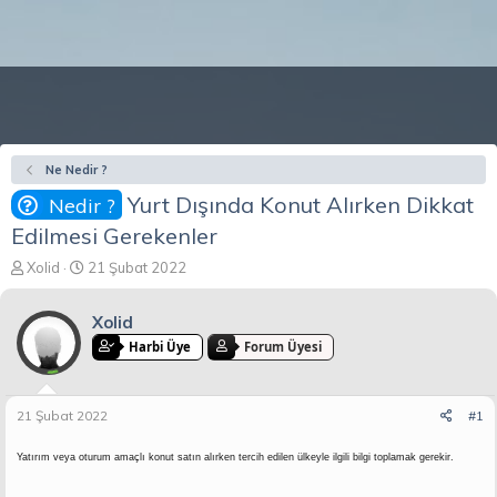
Ne Nedir ?
Yurt Dışında Konut Alırken Dikkat
Nedir ?
Edilmesi Gerekenler
K
B
Xolid
21 Şubat 2022
o
a
n
ş
Xolid
b
l
u
a
Harbi Üye
Forum Üyesi
y
n
u
g
b
ı
21 Şubat 2022
#1
a
ç
ş
t
Yatırım veya oturum amaçlı konut satın alırken tercih edilen ülkeyle ilgili bilgi toplamak gerekir.
l
a
a
r