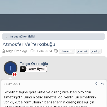
İnşaat Mühendisliği
Atmosfer Ve Yerkabuğu
K
B
E
Tolga Örseloğlu
5 Ekim 2024
atmosfer
jeofizik
jeoloji
o
a
t
n
ş
i
Tolga Örseloğlu
b
l
k
T
u
a
e
Forum Üyesi
y
n
t
u
g
l
b
ı
e
5 Ekim 2024
#1
a
ç
r
ş
t
Simetri fiziğine göre kütle ve direnç nicelikleri birbirinin
l
a
simetriğidir. Buna nicelik simetrisi adı verilir. Bu simetrinin
a
r
varlığı, kütle formüllerinin benzerlerinin direnç niceliği için
t
i
a
h