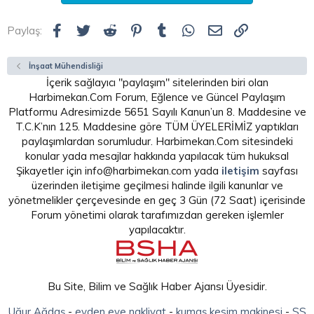
Facebook
Twitter
Reddit
Pinterest
Tumblr
WhatsApp
E-posta
Link
Paylaş:
İnşaat Mühendisliği
İçerik sağlayıcı "paylaşım" sitelerinden biri olan
Harbimekan.Com Forum, Eğlence ve Güncel Paylaşım
Platformu Adresimizde 5651 Sayılı Kanun’un 8. Maddesine ve
T.C.K’nın 125. Maddesine göre TÜM ÜYELERİMİZ yaptıkları
paylaşımlardan sorumludur. Harbimekan.Com sitesindeki
konular yada mesajlar hakkında yapılacak tüm hukuksal
Şikayetler için info@harbimekan.com yada
iletişim
sayfası
üzerinden iletişime geçilmesi halinde ilgili kanunlar ve
yönetmelikler çerçevesinde en geç 3 Gün (72 Saat) içerisinde
Forum yönetimi olarak tarafımızdan gereken işlemler
yapılacaktır.
Bu Site, Bilim ve Sağlık Haber Ajansı Üyesidir.
Uğur Ağdaş
-
evden eve nakliyat
-
kumaş kesim makinesi
-
SS