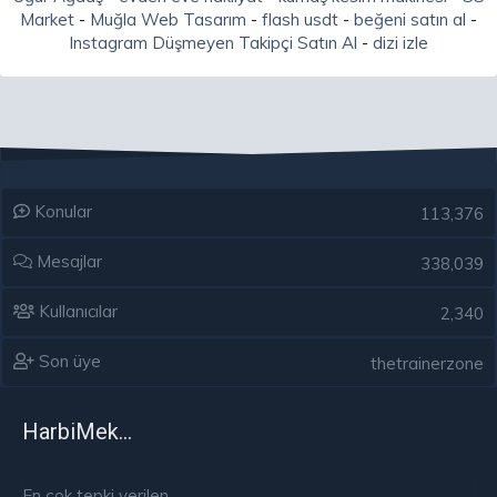
Market
-
Muğla Web Tasarım
-
flash usdt
-
beğeni satın al
-
Instagram Düşmeyen Takipçi Satın Al
-
dizi izle
Konular
113,376
Mesajlar
338,039
Kullanıcılar
2,340
Son üye
thetrainerzone
HarbiMekân
En çok tepki verilen