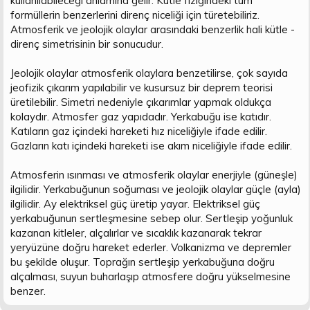
kullanılabileceği anlamına gelir. Kütle fiziğindeki tüm
n
i
formüllerin benzerlerini direnç niceliği için türetebiliriz.
Atmosferik ve jeolojik olaylar arasındaki benzerlik hali kütle -
direnç simetrisinin bir sonucudur.
Jeolojik olaylar atmosferik olaylara benzetilirse, çok sayıda
jeofizik çıkarım yapılabilir ve kusursuz bir deprem teorisi
üretilebilir. Simetri nedeniyle çıkarımlar yapmak oldukça
kolaydır. Atmosfer gaz yapıdadır. Yerkabuğu ise katıdır.
Katıların gaz içindeki hareketi hız niceliğiyle ifade edilir.
Gazların katı içindeki hareketi ise akım niceliğiyle ifade edilir.
Atmosferin ısınması ve atmosferik olaylar enerjiyle (güneşle)
ilgilidir. Yerkabuğunun soğuması ve jeolojik olaylar güçle (ayla)
ilgilidir. Ay elektriksel güç üretip yayar. Elektriksel güç
yerkabuğunun sertleşmesine sebep olur. Sertleşip yoğunluk
kazanan kitleler, alçalırlar ve sıcaklık kazanarak tekrar
yeryüzüne doğru hareket ederler. Volkanizma ve depremler
bu şekilde oluşur. Toprağın sertleşip yerkabuğuna doğru
alçalması, suyun buharlaşıp atmosfere doğru yükselmesine
benzer.