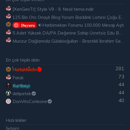
[XenGenTr] Style V9 - 9. Nesil tema indir
125 Bin Oto Onaylı Blog Yorum Backlink Listesi Çoğu Edu ve Gov Ücretsiz
🔉Harbimekan Forumu 100.000 Mesajı Aştı
𝐃𝐮𝐲𝐮𝐫𝐮
5 Adet Yüksek DA/PA Değerine Sahip Ücretsiz Edu Backlink
Munzur Dağlarında Gülabioğulları - Brastikli İbrahim Sevindik
En çok tepki alan
281
HarbiMekân
73
Faruk
44
Kurtbeyi
44
delipetek
40
DonVitoCorleone
D
Hızlı linkler
İletişim