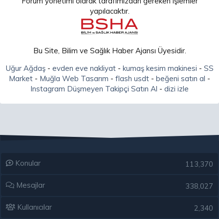
Forum yönetimi olarak tarafımızdan gereken işlemler
yapılacaktır.
Bu Site, Bilim ve Sağlık Haber Ajansı Üyesidir.
Uğur Ağdaş
-
evden eve nakliyat
-
kumaş kesim makinesi
-
SS
Market
-
Muğla Web Tasarım
-
flash usdt
-
beğeni satın al
-
Instagram Düşmeyen Takipçi Satın Al
-
dizi izle
Konular
113,370
Mesajlar
338,027
Kullanıcılar
2,340