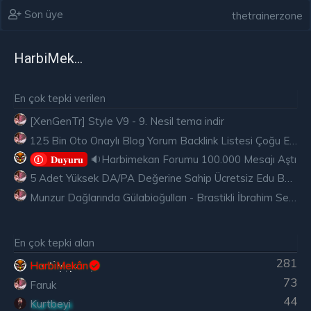
Son üye
thetrainerzone
HarbiMekân
En çok tepki verilen
[XenGenTr] Style V9 - 9. Nesil tema indir
125 Bin Oto Onaylı Blog Yorum Backlink Listesi Çoğu Edu ve Gov Ücretsiz
🔉Harbimekan Forumu 100.000 Mesajı Aştı
𝐃𝐮𝐲𝐮𝐫𝐮
5 Adet Yüksek DA/PA Değerine Sahip Ücretsiz Edu Backlink
Munzur Dağlarında Gülabioğulları - Brastikli İbrahim Sevindik
En çok tepki alan
281
HarbiMekân
73
Faruk
44
Kurtbeyi