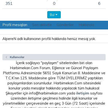
351
0
6
Bul
Profil mesajları
Son aktivite
Gönderiler
Hakkında
AlpereN adlı kullanıcının profili hakkında henüz mesaj yok.
Kullanıcılar
İçerik sağlayıcı "paylaşım" sitelerinden biri olan
Harbimekan.Com Forum, Eğlence ve Güncel Paylaşım
Platformu Adresimizde 5651 Sayılı Kanun’un 8. Maddesine ve
T.C.K’nın 125. Maddesine göre TÜM ÜYELERİMİZ yaptıkları
paylaşımlardan sorumludur. Harbimekan.Com sitesindeki
konular yada mesajlar hakkında yapılacak tüm hukuksal
Şikayetler için info@harbimekan.com yada
iletişim
sayfası
üzerinden iletişime geçilmesi halinde ilgili kanunlar ve
yönetmelikler çerçevesinde en geç 3 Gün (72 Saat) içerisinde