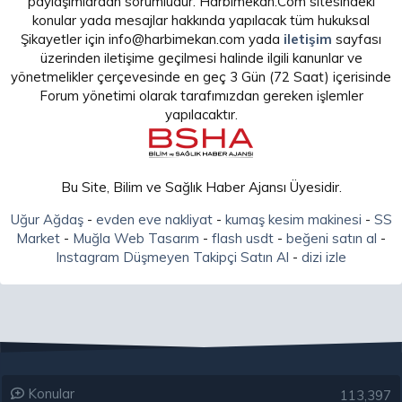
paylaşımlardan sorumludur. Harbimekan.Com sitesindeki
konular yada mesajlar hakkında yapılacak tüm hukuksal
Şikayetler için info@harbimekan.com yada
iletişim
sayfası
üzerinden iletişime geçilmesi halinde ilgili kanunlar ve
yönetmelikler çerçevesinde en geç 3 Gün (72 Saat) içerisinde
Forum yönetimi olarak tarafımızdan gereken işlemler
yapılacaktır.
Bu Site, Bilim ve Sağlık Haber Ajansı Üyesidir.
Uğur Ağdaş
-
evden eve nakliyat
-
kumaş kesim makinesi
-
SS
Market
-
Muğla Web Tasarım
-
flash usdt
-
beğeni satın al
-
Instagram Düşmeyen Takipçi Satın Al
-
dizi izle
Konular
113,397