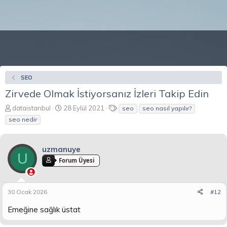
SEO
Zirvede Olmak İstiyorsanız İzleri Takip Edin
K
B
E
dataistanbul
28 Eylül 2021
seo
seo nasıl yapılır?
o
a
t
seo nedir
n
ş
i
b
l
k
u
a
e
uzmanuye
y
n
t
U
Forum Üyesi
u
g
l
b
ı
e
a
ç
r
ş
t
30 Ocak 2026
#12
l
a
a
r
Emeğine sağlık üstat
t
i
a
h