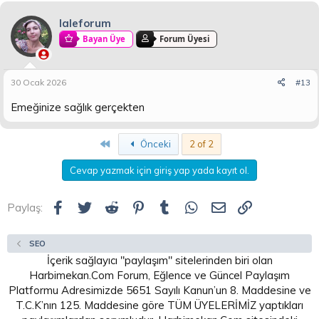
n
i
laleforum
Bayan Üye
Forum Üyesi
30 Ocak 2026
#13
Emeğinize sağlık gerçekten
First
Önceki
2 of 2
Cevap yazmak için giriş yap yada kayıt ol.
Facebook
Twitter
Reddit
Pinterest
Tumblr
WhatsApp
E-posta
Link
Paylaş:
SEO
İçerik sağlayıcı "paylaşım" sitelerinden biri olan
Harbimekan.Com Forum, Eğlence ve Güncel Paylaşım
Platformu Adresimizde 5651 Sayılı Kanun’un 8. Maddesine ve
T.C.K’nın 125. Maddesine göre TÜM ÜYELERİMİZ yaptıkları