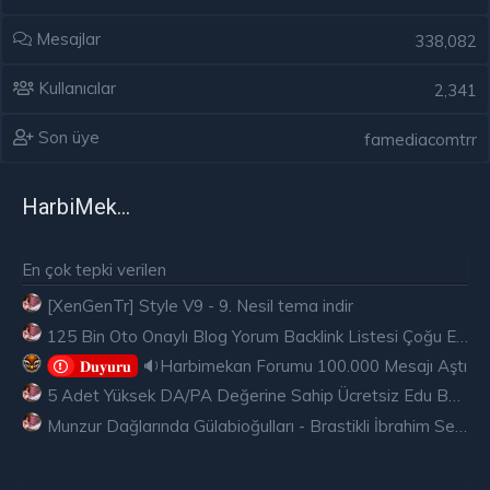
Mesajlar
338,082
Kullanıcılar
2,341
Son üye
famediacomtrr
HarbiMekân
En çok tepki verilen
[XenGenTr] Style V9 - 9. Nesil tema indir
125 Bin Oto Onaylı Blog Yorum Backlink Listesi Çoğu Edu ve Gov Ücretsiz
🔉Harbimekan Forumu 100.000 Mesajı Aştı
𝐃𝐮𝐲𝐮𝐫𝐮
5 Adet Yüksek DA/PA Değerine Sahip Ücretsiz Edu Backlink
Munzur Dağlarında Gülabioğulları - Brastikli İbrahim Sevindik