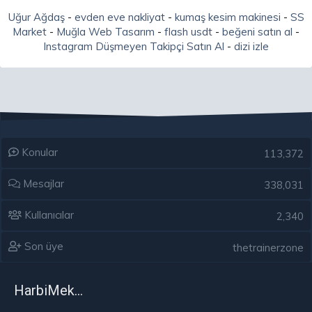
Uğur Ağdaş
-
evden eve nakliyat
-
kumaş kesim makinesi
-
SS
Market
-
Muğla Web Tasarım
-
flash usdt
-
beğeni satın al
-
Instagram Düşmeyen Takipçi Satın Al
-
dizi izle
Konular
113,372
Mesajlar
338,031
Kullanıcılar
2,340
Son üye
thetrainerzone
HarbiMekân