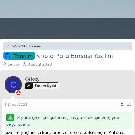
Web Site Tanıtımı
Kripto Para Borsası Yazılımı
Tanıtım
K
B
Celoxy
3 Şubat 2023
o
a
n
ş
Celoxy
b
l
C
u
a
Forum Üyesi
y
n
u
g
b
ı
3 Şubat 2023
#1
a
ç
ş
t
Ziyaretçiler için gizlenmiş link,görmek için
Giriş yap
l
a
a
r
veya üye ol.
t
i
sizin ihtiyaçlarınızı karşılamak üzere tasarlanmıştır. Kullanıcı
a
h