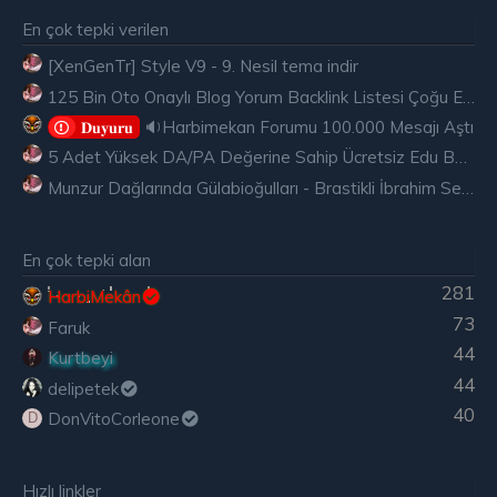
En çok tepki verilen
[XenGenTr] Style V9 - 9. Nesil tema indir
125 Bin Oto Onaylı Blog Yorum Backlink Listesi Çoğu Edu ve Gov Ücretsiz
🔉Harbimekan Forumu 100.000 Mesajı Aştı
𝐃𝐮𝐲𝐮𝐫𝐮
5 Adet Yüksek DA/PA Değerine Sahip Ücretsiz Edu Backlink
Munzur Dağlarında Gülabioğulları - Brastikli İbrahim Sevindik
En çok tepki alan
281
HarbiMekân
73
Faruk
44
Kurtbeyi
44
delipetek
40
DonVitoCorleone
D
Hızlı linkler