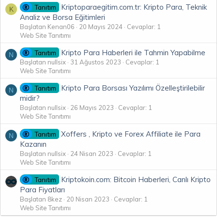
Kriptoparaegitim.com.tr: Kripto Para, Teknik
Tanıtım
K
Analiz ve Borsa Eğitimleri
Başlatan Kenan06
20 Mayıs 2024
Cevaplar: 1
Web Site Tanıtımı
Kripto Para Haberleri ile Tahmin Yapabilme
Tanıtım
N
Başlatan nullsix
31 Ağustos 2023
Cevaplar: 1
Web Site Tanıtımı
Kripto Para Borsası Yazılımı Özelleştirilebilir
Tanıtım
N
midir?
Başlatan nullsix
26 Mayıs 2023
Cevaplar: 1
Web Site Tanıtımı
Xoffers , Kripto ve Forex Affiliate ile Para
Tanıtım
N
Kazanın
Başlatan nullsix
24 Nisan 2023
Cevaplar: 1
Web Site Tanıtımı
Kriptokoin.com: Bitcoin Haberleri, Canlı Kripto
Tanıtım
Para Fiyatları
Başlatan 8kez
20 Nisan 2023
Cevaplar: 1
Web Site Tanıtımı