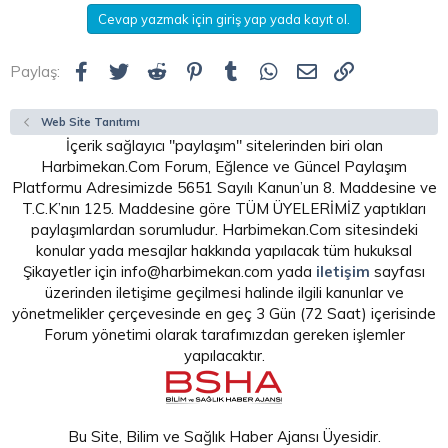
Cevap yazmak için giriş yap yada kayıt ol.
Facebook
Twitter
Reddit
Pinterest
Tumblr
WhatsApp
E-posta
Link
Paylaş:
Web Site Tanıtımı
İçerik sağlayıcı "paylaşım" sitelerinden biri olan
Harbimekan.Com Forum, Eğlence ve Güncel Paylaşım
Platformu Adresimizde 5651 Sayılı Kanun’un 8. Maddesine ve
T.C.K’nın 125. Maddesine göre TÜM ÜYELERİMİZ yaptıkları
paylaşımlardan sorumludur. Harbimekan.Com sitesindeki
konular yada mesajlar hakkında yapılacak tüm hukuksal
Şikayetler için info@harbimekan.com yada
iletişim
sayfası
üzerinden iletişime geçilmesi halinde ilgili kanunlar ve
yönetmelikler çerçevesinde en geç 3 Gün (72 Saat) içerisinde
Forum yönetimi olarak tarafımızdan gereken işlemler
yapılacaktır.
Bu Site, Bilim ve Sağlık Haber Ajansı Üyesidir.