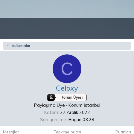
Kullanıcılar
C
Celoxy
Forum Üyesi
Paylaşımcı Üye
·
Konum
İstanbul
Katılım
27 Aralık 2022
Son görülme
Bugün 03:28
Mesajlar
Tepkime puanı
Puanları