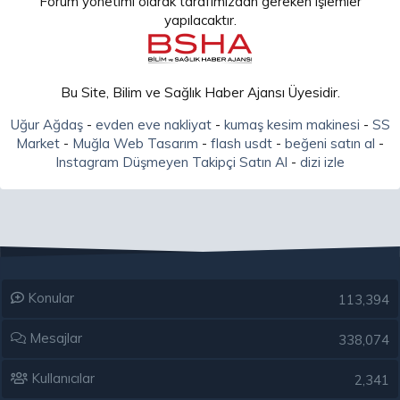
Forum yönetimi olarak tarafımızdan gereken işlemler
yapılacaktır.
Bu Site, Bilim ve Sağlık Haber Ajansı Üyesidir.
Uğur Ağdaş
-
evden eve nakliyat
-
kumaş kesim makinesi
-
SS
Market
-
Muğla Web Tasarım
-
flash usdt
-
beğeni satın al
-
Instagram Düşmeyen Takipçi Satın Al
-
dizi izle
Konular
113,394
Mesajlar
338,074
Kullanıcılar
2,341