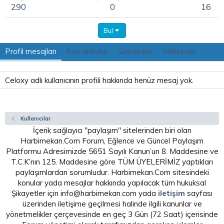
290
0
16
Bul
Profil mesajları
Son aktivite
Gönderiler
Hakkında
Celoxy adlı kullanıcının profili hakkında henüz mesaj yok.
Kullanıcılar
İçerik sağlayıcı "paylaşım" sitelerinden biri olan
Harbimekan.Com Forum, Eğlence ve Güncel Paylaşım
Platformu Adresimizde 5651 Sayılı Kanun’un 8. Maddesine ve
T.C.K’nın 125. Maddesine göre TÜM ÜYELERİMİZ yaptıkları
paylaşımlardan sorumludur. Harbimekan.Com sitesindeki
konular yada mesajlar hakkında yapılacak tüm hukuksal
Şikayetler için info@harbimekan.com yada
iletişim
sayfası
üzerinden iletişime geçilmesi halinde ilgili kanunlar ve
yönetmelikler çerçevesinde en geç 3 Gün (72 Saat) içerisinde