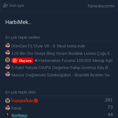
Son üye
famediacomtrr
HarbiMekân
En çok tepki verilen
[XenGenTr] Style V9 - 9. Nesil tema indir
125 Bin Oto Onaylı Blog Yorum Backlink Listesi Çoğu Edu ve Gov Ücretsiz
🔉Harbimekan Forumu 100.000 Mesajı Aştı
𝐃𝐮𝐲𝐮𝐫𝐮
5 Adet Yüksek DA/PA Değerine Sahip Ücretsiz Edu Backlink
Munzur Dağlarında Gülabioğulları - Brastikli İbrahim Sevindik
En çok tepki alan
281
HarbiMekân
73
Faruk
44
Kurtbeyi