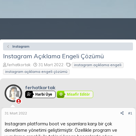
Instagram
Instagram Açıklama Engeli Çözümü
K
B
E
ferhatkortak
31 Mart 2022
instagram açıklama engeli
o
a
t
instagram açıklama engeli çözümü
n
ş
i
b
l
k
u
a
e
ferhatkortak
y
n
t
Harbi Üye
Misafir Editör
u
g
l
b
ı
e
a
ç
r
31 Mart 2022
#1
ş
t
l
a
Instagram platformu boot ve spamlara karşı bir çok
a
r
denetleme yönetimi geliştirmiştir. Özellikle program ve
t
i
a
h