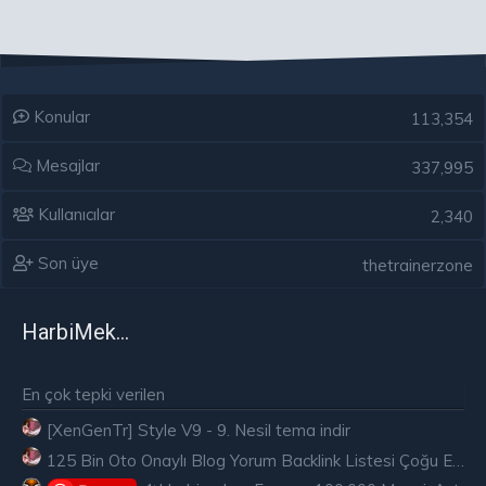
Konular
113,354
Mesajlar
337,995
Kullanıcılar
2,340
Son üye
thetrainerzone
HarbiMekân
En çok tepki verilen
[XenGenTr] Style V9 - 9. Nesil tema indir
125 Bin Oto Onaylı Blog Yorum Backlink Listesi Çoğu Edu ve Gov Ücretsiz