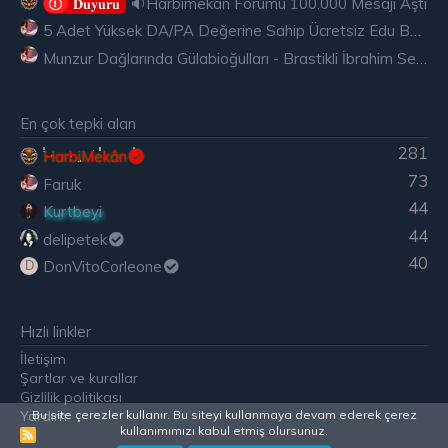
🔉Harbimekan Forumu 100.000 Mesajı Aştı
𝐃𝐮𝐲𝐮𝐫𝐮
5 Adet Yüksek DA/PA Değerine Sahip Ücretsiz Edu Backlink
Munzur Dağlarında Gülabioğulları - Brastikli İbrahim Sevindik
En çok tepki alan
281
HarbiMekân
73
Faruk
44
Kurtbeyi
44
delipetek
40
DonVitoCorleone
D
Hızlı linkler
İletişim
Şartlar ve kurallar
Gizlilik politikası
Bu site çerezler kullanır. Bu siteyi kullanmaya devam ederek çerez
Yardım
kullanımımızı kabul etmiş olursunuz.
R