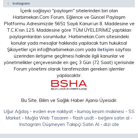
Instagram
İçerik sağlayıcı "paylaşım" sitelerinden biri olan
Harbimekan.Com Forum, Eğlence ve Güncel Paylaşım
Platformu Adresimizde 5651 Sayılı Kanun’un 8. Maddesine ve
T.C.K’nın 125. Maddesine göre TÜM ÜYELERİMİZ yaptıkları
paylaşımlardan sorumludur. Harbimekan.Com sitesindeki
konular yada mesajlar hakkında yapılacak tüm hukuksal
Şikayetler için info@harbimekan.com yada
iletişim
sayfası
üzerinden iletişime geçilmesi halinde ilgili kanunlar ve
yönetmelikler çerçevesinde en geç 3 Gün (72 Saat) içerisinde
Forum yönetimi olarak tarafımızdan gereken işlemler
yapılacaktır.
Bu Site, Bilim ve Sağlık Haber Ajansı Üyesidir.
Uğur Ağdaş
-
evden eve nakliyat
-
kumaş kesim makinesi
-
SS
Market
-
Muğla Web Tasarım
-
flash usdt
-
beğeni satın al
-
Instagram Düşmeyen Takipçi Satın Al
-
dizi izle