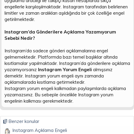
uygulama aracılığı ile takipçi kasan hesaplarda sıkça
n
i
engellerle karşılaşılmaktadır. Instagram tarafından belirlenen
limitler ve zaman aralıkları aşıldığında bir çok özelliğe engel
getirilmektedir.
Instagram’da Gönderilere Açıklama Yazamıyorum
Sebebi Nedir?
Instagram’da sadece gönderi açıklamalarına engel
gelmemektedir. Platformda bazı temel başlıklar altında
kısıtlamalar yapılmaktadır. Instagram’da gönderilere açıklama
yazamıyorsanız
Instagram Yorum Engeli
almışsınız
demektir. Instagram yorum engeli aynı zamanda
açıklamalarada kısıtlama getirmektedir.
Instagram yorum engeli kalkmadan paylaşımlarda açıklama
yazamazsınız. Bu sebeple öncelikle Instagram yorum
engelinin kalkması gerekmektedir.
Benzer konular
Instagram Açıklama Engeli