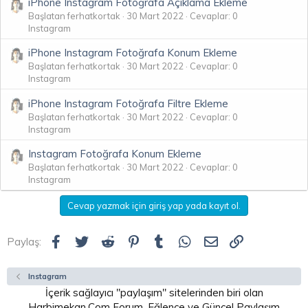
iPhone Instagram Fotoğrafa Açıklama Ekleme
Başlatan ferhatkortak
30 Mart 2022
Cevaplar: 0
Instagram
iPhone Instagram Fotoğrafa Konum Ekleme
Başlatan ferhatkortak
30 Mart 2022
Cevaplar: 0
Instagram
iPhone Instagram Fotoğrafa Filtre Ekleme
Başlatan ferhatkortak
30 Mart 2022
Cevaplar: 0
Instagram
Instagram Fotoğrafa Konum Ekleme
Başlatan ferhatkortak
30 Mart 2022
Cevaplar: 0
Instagram
Cevap yazmak için giriş yap yada kayıt ol.
Facebook
Twitter
Reddit
Pinterest
Tumblr
WhatsApp
E-posta
Link
Paylaş:
Instagram
İçerik sağlayıcı "paylaşım" sitelerinden biri olan
Harbimekan.Com Forum, Eğlence ve Güncel Paylaşım