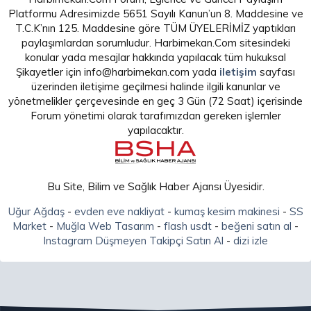
Platformu Adresimizde 5651 Sayılı Kanun’un 8. Maddesine ve
T.C.K’nın 125. Maddesine göre TÜM ÜYELERİMİZ yaptıkları
paylaşımlardan sorumludur. Harbimekan.Com sitesindeki
konular yada mesajlar hakkında yapılacak tüm hukuksal
Şikayetler için info@harbimekan.com yada
iletişim
sayfası
üzerinden iletişime geçilmesi halinde ilgili kanunlar ve
yönetmelikler çerçevesinde en geç 3 Gün (72 Saat) içerisinde
Forum yönetimi olarak tarafımızdan gereken işlemler
yapılacaktır.
Bu Site, Bilim ve Sağlık Haber Ajansı Üyesidir.
Uğur Ağdaş
-
evden eve nakliyat
-
kumaş kesim makinesi
-
SS
Market
-
Muğla Web Tasarım
-
flash usdt
-
beğeni satın al
-
Instagram Düşmeyen Takipçi Satın Al
-
dizi izle