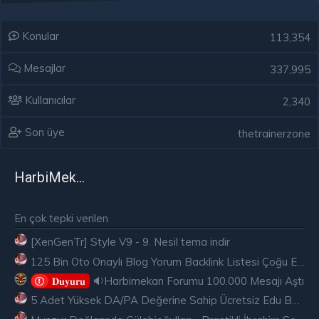
Konular
113,354
Mesajlar
337,995
Kullanıcılar
2,340
Son üye
thetrainerzone
HarbiMekân
En çok tepki verilen
[XenGenTr] Style V9 - 9. Nesil tema indir
125 Bin Oto Onaylı Blog Yorum Backlink Listesi Çoğu Edu ve Gov Ücretsiz
🔉Harbimekan Forumu 100.000 Mesajı Aştı
𝐃𝐮𝐲𝐮𝐫𝐮
5 Adet Yüksek DA/PA Değerine Sahip Ücretsiz Edu Backlink