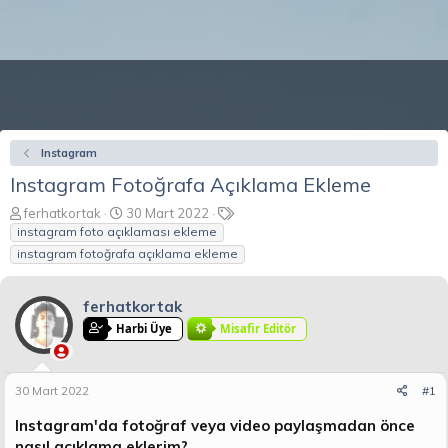
Instagram
Instagram Fotoğrafa Açıklama Ekleme
K
B
E
ferhatkortak
30 Mart 2022
o
a
t
instagram foto açıklaması ekleme
n
ş
i
instagram fotoğrafa açıklama ekleme
b
l
k
u
a
e
y
n
t
ferhatkortak
u
g
l
Harbi Üye
Misafir Editör
b
ı
e
a
ç
r
ş
t
30 Mart 2022
#1
l
a
a
r
Instagram'da fotoğraf veya video paylaşmadan önce
t
i
nasıl açıklama eklerim?
a
h