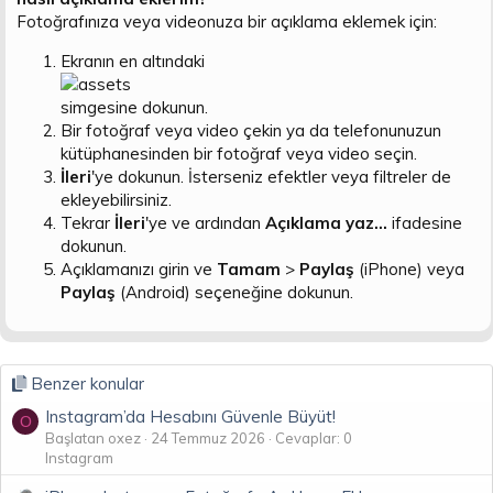
n
i
Fotoğrafınıza veya videonuza bir açıklama eklemek için:
Ekranın en altındaki
simgesine dokunun.
Bir fotoğraf veya video çekin ya da telefonunuzun
kütüphanesinden bir fotoğraf veya video seçin.
İleri
'ye dokunun. İsterseniz efektler veya filtreler de
ekleyebilirsiniz.
Tekrar
İleri
'ye ve ardından
Açıklama yaz...
ifadesine
dokunun.
Açıklamanızı girin ve
Tamam
>
Paylaş
(iPhone) veya
Paylaş
(Android) seçeneğine dokunun.
Benzer konular
Instagram’da Hesabını Güvenle Büyüt!
O
Başlatan oxez
24 Temmuz 2026
Cevaplar: 0
Instagram