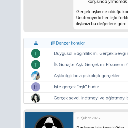
karşısında yılmamak v
Gerçek aşkın ne olduğu konu
Unutmayın ki her ilişki fark
ilişkinizi bu değerlere gör
Benzer konular
T
Duygusal Bağımlılık mı, Gerçek Sevgi 
T
İlk Görüşte Aşk: Gerçek mi Efsane mi?
Aşkla ilgili bazı psikolojik gerçekler
H
Işte gerçek "aşk" budur
Gerçek sevgi, incitmeyi ve ağlatmayı 
19 Şubat 2025
Paylaşım için teşekkürler.