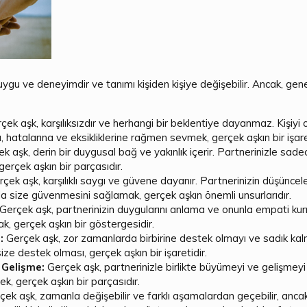
ygu ve deneyimdir ve tanımı kişiden kişiye değişebilir. Ancak, genel
çek aşk, karşılıksızdır ve herhangi bir beklentiye dayanmaz. Kişiy
a, hatalarına ve eksikliklerine rağmen sevmek, gerçek aşkın bir işare
k aşk, derin bir duygusal bağ ve yakınlık içerir. Partnerinizle sadec
erçek aşkın bir parçasıdır.
çek aşk, karşılıklı saygı ve güvene dayanır. Partnerinizin düşüncel
 size güvenmesini sağlamak, gerçek aşkın önemli unsurlarıdır.
Gerçek aşk, partnerinizin duygularını anlama ve onunla empati kurma 
k, gerçek aşkın bir göstergesidir.
:
Gerçek aşk, zor zamanlarda birbirine destek olmayı ve sadık kalm
e destek olması, gerçek aşkın bir işaretidir.
 Gelişme:
Gerçek aşk, partnerinizle birlikte büyümeyi ve gelişmeyi
ek, gerçek aşkın bir parçasıdır.
ek aşk, zamanla değişebilir ve farklı aşamalardan geçebilir, ancak 