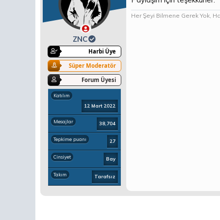
Her Şeyi Bilmene Gerek Yok, Hadd
ZNC
Harbi Üye
Süper Moderatör
Forum Üyesi
Katılım
12 Mart 2022
Mesajlar
38,704
Tepkime puanı
27
Cinsiyet
Bay
Takım
Tarafsız