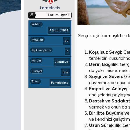
a
ç
ş
t
temelreis
l
a
Forum Üyesi
a
r
t
i
Katılım
a
h
6 Şubat 2025
n
i
Gerçek aşk, karmaşık bir du
Mesajlar
30
Tepkime puanı
Koşulsuz Sevgi:
Ger
0
temelidir. Kusurların
Konum
Almanya
Derin Bağlılık:
Gerçe
da yakın hissetmek, g
Cinsiyet
Bay
Saygı ve Güven:
Ger
Takım
güvenmek ve onun da
Fenerbahçe
Empati ve Anlayış:
endişelerini paylaşma
Destek ve Sadakat
vermek ve onun da siz
Birlikte Büyüme ve
ve kendinizi geliştirm
Uzun Süreklilik:
Gerç