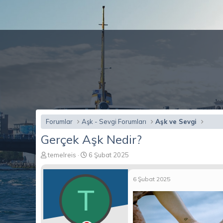
Forumlar
Aşk - Sevgi Forumları
Aşk ve Sevgi
Gerçek Aşk Nedir?
K
B
temelreis
6 Şubat 2025
o
a
n
ş
6 Şubat 2025
b
l
T
u
a
y
n
u
g
b
ı