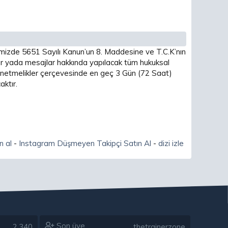
imizde 5651 Sayılı Kanun’un 8. Maddesine ve T.C.K’nın
 yada mesajlar hakkında yapılacak tüm hukuksal
 yönetmelikler çerçevesinde en geç 3 Gün (72 Saat)
ktır.
n al
-
Instagram Düşmeyen Takipçi Satın Al
-
dizi izle
Son üye
2,340
thetrainerzone