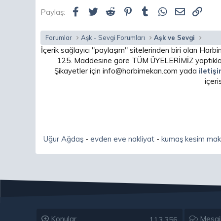
Facebook
Twitter
Reddit
Pinterest
Tumblr
WhatsApp
E-posta
Link
Paylaş:
Forumlar
Aşk - Sevgi Forumları
Aşk ve Sevgi
İçerik sağlayıcı "paylaşım" sitelerinden biri olan H
125. Maddesine göre TÜM ÜYELERİMİZ yaptıkları
Şikayetler için info@harbimekan.com yada
iletiş
içer
Uğur Ağdaş
-
evden eve nakliyat
-
kumaş kesim mak
Konular
Mesaj
113,356