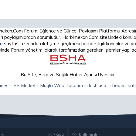
arbimekan.Com Forum, Eğlence ve Güncel Paylaşım Platformu Adres
 paylaşımlardan sorumludur. Harbimekan.Com sitesindeki konular
im
sayfası üzerinden iletişime geçilmesi halinde ilgili kanunlar ve
isinde Forum yönetimi olarak tarafımızdan gereken işlemler yapılaca
Bu Site, Bilim ve Sağlık Haber Ajansı Üyesidir.
inesi
-
SS Market
-
Muğla Web Tasarım
-
flash usdt
-
beğeni satı
lar
Kullanıcılar
337,999