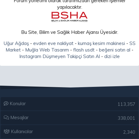
Forum yönetimi olarak tarafımızdan gereken işlemler
yapılacaktır.
Bu Site, Bilim ve Sağlık Haber Ajansı Üyesidir.
Uğur Ağdaş
-
evden eve nakliyat
-
kumaş kesim makinesi
-
SS
Market
-
Muğla Web Tasarım
-
flash usdt
-
beğeni satın al
-
Instagram Düşmeyen Takipçi Satın Al
-
dizi izle
Konular
113,357
Mesajlar
338,001
Kullanıcılar
2,340