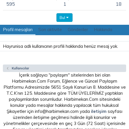
595
1
18
Bul
Profil mesajları
Son aktivite
Gönderiler
Hakkında
Hayrunisa adlı kullanıcının profili hakkında henüz mesaj yok.
Kullanıcılar
İçerik sağlayıcı "paylaşım" sitelerinden biri olan
Harbimekan.Com Forum, Eğlence ve Güncel Paylaşım
Platformu Adresimizde 5651 Sayılı Kanun’un 8. Maddesine ve
T.C.K’nın 125. Maddesine göre TÜM ÜYELERİMİZ yaptıkları
paylaşımlardan sorumludur. Harbimekan.Com sitesindeki
konular yada mesajlar hakkında yapılacak tüm hukuksal
Şikayetler için info@harbimekan.com yada
iletişim
sayfası
üzerinden iletişime geçilmesi halinde ilgili kanunlar ve
yönetmelikler çerçevesinde en geç 3 Gün (72 Saat) içerisinde