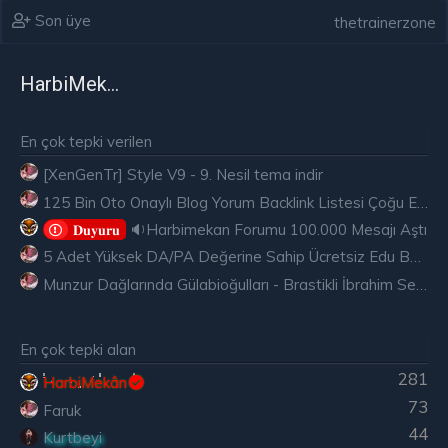
Son üye
thetrainerzone
HarbiMekân
En çok tepki verilen
[XenGenTr] Style V9 - 9. Nesil tema indir
125 Bin Oto Onaylı Blog Yorum Backlink Listesi Çoğu Edu ve Gov Ücretsiz
🔉Harbimekan Forumu 100.000 Mesajı Aştı
𝐃𝐮𝐲𝐮𝐫𝐮
5 Adet Yüksek DA/PA Değerine Sahip Ücretsiz Edu Backlink
Munzur Dağlarında Gülabioğulları - Brastikli İbrahim Sevindik
En çok tepki alan
281
HarbiMekân
73
Faruk
44
Kurtbeyi