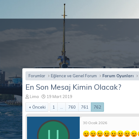
Forumlar
Eğlence ve Genel Forum
Forum Oyunları
En Son Mesaj Kimin Olacak?
K
B
Lima
19 Mart 2019
o
a
Önceki
1
...
760
761
762
n
ş
b
l
u
a
30 Ocak 2026
y
n
U
u
g
b
ı