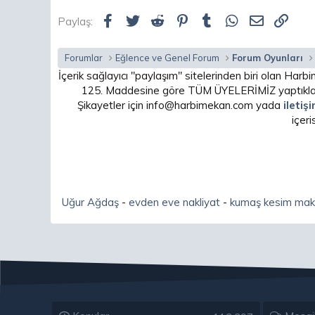
Facebook
Twitter
Reddit
Pinterest
Tumblr
WhatsApp
E-posta
Link
Paylaş:
Forumlar
Eğlence ve Genel Forum
Forum Oyunları
İçerik sağlayıcı "paylaşım" sitelerinden biri olan H
125. Maddesine göre TÜM ÜYELERİMİZ yaptıkları
Şikayetler için info@harbimekan.com yada
iletiş
içer
Uğur Ağdaş
-
evden eve nakliyat
-
kumaş kesim mak