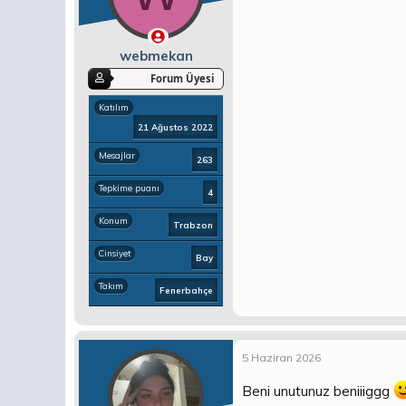
webmekan
Forum Üyesi
Katılım
21 Ağustos 2022
Mesajlar
263
Tepkime puanı
4
Konum
Trabzon
Cinsiyet
Bay
Takım
Fenerbahçe
5 Haziran 2026
Beni unutunuz beniiiggg