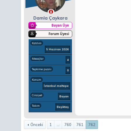
Damla Çaykara
Bayan Üye
Forum Üyesi
Katılım
5 Haziran 2026
Mesajlar
4
Tepkime puanı
0
Konum
İstanbul maltepe
Cinsiyet
Bayan
Takım
Beşiktaş
Önceki
1
...
760
761
762