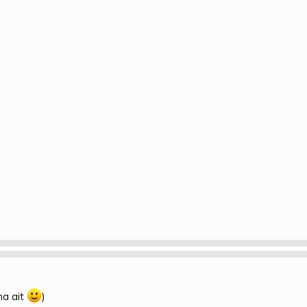
na ait
)