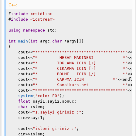
t
i
C++:
a
h
n
i
#
include
<cstdlib>
#
include
<iostream>
using
namespace
 std
;
int
main
(
int
 argc
,
char
*
argv
[
]
)
{
    cout
<<
"*************************************"
<<
e
    cout
<<
"*         HESAP MAKINESI            *"
<<
e
    cout
<<
"*        TOPLAMA ICIN [+]           *"
<<
e
    cout
<<
"*        CIKARMA ICIN [-]           *"
<<
e
    cout
<<
"*        BOLME   ICIN [/]           *"
<<
e
    cout
<<
"*        CARPMA ICIN            *"
<<
endl
;
    cout
<<
"*        Sanalkurs.net              *"
<<
e
    cout
<<
"*************************************"
<<
e
system
(
"color F0"
)
;
float
 sayi1
,
sayi2
,
sonuc
;
char
 islem
;
    cout
<<
"1.sayiyi giriniz :"
;
    cin
>>
sayi1
;
    cout
<<
"islemi giriniz :"
;
    cin
>>
islem
;