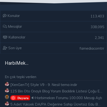
Konular
113,403
Mesajlar
338,095
Kullanıcılar
2,341
Son üye
famediacomtrr
HarbiMekân
En çok tepki verilen
[XenGenTr] Style V9 - 9. Nesil tema indir
125 Bin Oto Onaylı Blog Yorum Backlink Listesi Çoğu Edu ve Gov Ücretsiz
🔉Harbimekan Forumu 100.000 Mesajı Aştı
𝐃𝐮𝐲𝐮𝐫𝐮
5 Adet Yüksek DA/PA Değerine Sahip Ücretsiz Edu Backlink