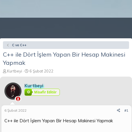
C ve C++
C++ ile Dört İşlem Yapan Bir Hesap Makinesi
Yapmak
K
B
Kurtbeyi
6 Şubat 2022
o
a
n
ş
Kurtbeyi
b
l
u
a
Misafir Editör
y
n
u
g
b
ı
6 Şubat 2022
#1
a
ç
ş
t
C++ ile Dört İşlem Yapan Bir Hesap Makinesi Yapmak
l
a
a
r