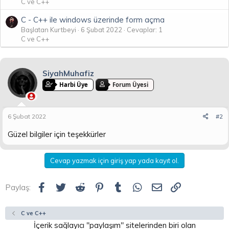
C ve C++
C - C++ ile windows üzerinde form açma
Başlatan Kurtbeyi
6 Şubat 2022
Cevaplar: 1
C ve C++
SiyahMuhafiz
Harbi Üye
Forum Üyesi
6 Şubat 2022
#2
Güzel bilgiler için teşekkürler
Cevap yazmak için giriş yap yada kayıt ol.
Facebook
Twitter
Reddit
Pinterest
Tumblr
WhatsApp
E-posta
Link
Paylaş:
C ve C++
İçerik sağlayıcı "paylaşım" sitelerinden biri olan