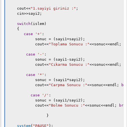
    cout
<<
"1.sayiyi giriniz :"
;
    cin
>>
sayi2
;
switch
(
islem
)
{
case
'+'
:
            sonuc 
=
(
sayi1
+
sayi2
)
;
            cout
<<
"Toplama Sonucu :"
<<
sonuc
<<
endl
;
b
case
'-'
:
            sonuc 
=
(
sayi1
-
sayi2
)
;
            cout
<<
"Cıkarma Sonucu :"
<<
sonuc
<<
endl
;
b
case
'*'
:
            sonuc 
=
(
sayi1
*
sayi2
)
;
            cout
<<
"Carpma Sonucu :"
<<
sonuc
<<
endl
;
br
case
'/'
:
            sonuc 
=
(
sayi1
/
sayi2
)
;
            cout
<<
"Bolme Sonucu :"
<<
sonuc
<<
endl
;
bre
}
system
(
"PAUSE"
)
;