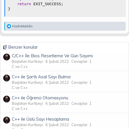
return
 EXIT_SUCCESS
;
}
T
HarbiMekân
e
p
k
i
Benzer konular
l
e
C/C++ İle Bios Resetleme Ve Gün Sayımı
r
Başlatan Kurtbeyi
6 Şubat 2022
Cevaplar: 1
:
C ve C++
C++ ile Şartlı Asal Sayı Bulma
Başlatan Kurtbeyi
6 Şubat 2022
Cevaplar: 1
C ve C++
C++ ile Öğrenci Otomasyonu
Başlatan Kurtbeyi
6 Şubat 2022
Cevaplar: 1
C ve C++
C++ ile Üslü Sayı Hesaplama
Başlatan Kurtbeyi
6 Şubat 2022
Cevaplar: 1