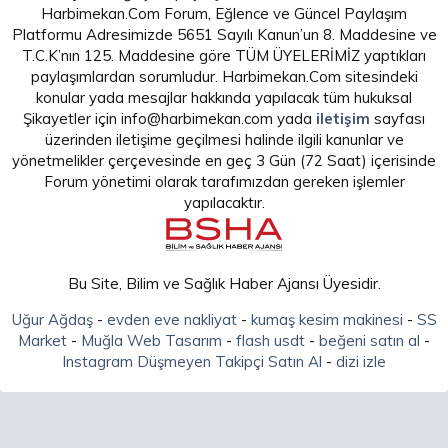
Harbimekan.Com Forum, Eğlence ve Güncel Paylaşım
Platformu Adresimizde 5651 Sayılı Kanun’un 8. Maddesine ve
T.C.K’nın 125. Maddesine göre TÜM ÜYELERİMİZ yaptıkları
paylaşımlardan sorumludur. Harbimekan.Com sitesindeki
konular yada mesajlar hakkında yapılacak tüm hukuksal
Şikayetler için info@harbimekan.com yada
iletişim
sayfası
üzerinden iletişime geçilmesi halinde ilgili kanunlar ve
yönetmelikler çerçevesinde en geç 3 Gün (72 Saat) içerisinde
Forum yönetimi olarak tarafımızdan gereken işlemler
yapılacaktır.
Bu Site, Bilim ve Sağlık Haber Ajansı Üyesidir.
Uğur Ağdaş
-
evden eve nakliyat
-
kumaş kesim makinesi
-
SS
Market
-
Muğla Web Tasarım
-
flash usdt
-
beğeni satın al
-
Instagram Düşmeyen Takipçi Satın Al
-
dizi izle