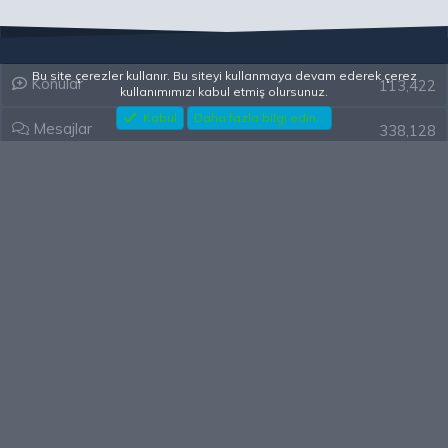
Bu site çerezler kullanır. Bu siteyi kullanmaya devam ederek çerez
Konular
113,422
kullanımımızı kabul etmiş olursunuz.
Kabul
Daha fazla bilgi edin...
Mesajlar
338,128
Kullanıcılar
2,346
Son üye
am4511330
HarbiMekân
En çok tepki verilen
[XenGenTr] Style V9 - 9. Nesil tema indir
125 Bin Oto Onaylı Blog Yorum Backlink Listesi Çoğu Edu ve Gov Ücretsiz
🔉Harbimekan Forumu 100.000 Mesajı Aştı
𝐃𝐮𝐲𝐮𝐫𝐮