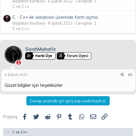
Başlatan Kurtbeyi
6 Şubat 2022
Cevaplar: 1
C ve C++
C - C++ ile windows üzerinde form açma
Başlatan Kurtbeyi
6 Şubat 2022
Cevaplar: 1
C ve C++
SiyahMuhafiz
Harbi Üye
Forum Üyesi
6 Şubat 2022
#2
Güzel bilgiler için teşekkürler
Cevap yazmak için giriş yap yada kayıt ol.
Facebook
Twitter
Reddit
Pinterest
Tumblr
WhatsApp
E-posta
Link
Paylaş:
C ve C++