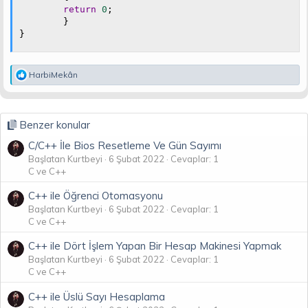
return
0
;
}
}
T
HarbiMekân
e
p
k
i
Benzer konular
l
e
C/C++ İle Bios Resetleme Ve Gün Sayımı
r
Başlatan Kurtbeyi
6 Şubat 2022
Cevaplar: 1
:
C ve C++
C++ ile Öğrenci Otomasyonu
Başlatan Kurtbeyi
6 Şubat 2022
Cevaplar: 1
C ve C++
C++ ile Dört İşlem Yapan Bir Hesap Makinesi Yapmak
Başlatan Kurtbeyi
6 Şubat 2022
Cevaplar: 1
C ve C++
C++ ile Üslü Sayı Hesaplama