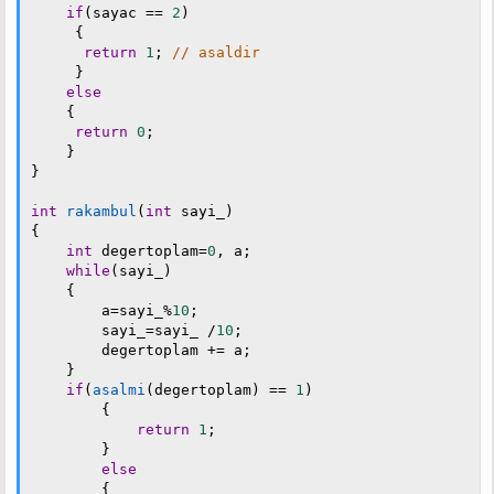
if
(
sayac 
==
2
)
{
return
1
;
// asaldir
}
else
{
return
0
;
}
}
int
rakambul
(
int
 sayi_
)
{
int
 degertoplam
=
0
,
 a
;
while
(
sayi_
)
{
        a
=
sayi_
%
10
;
        sayi_
=
sayi_ 
/
10
;
        degertoplam 
+=
 a
;
}
if
(
asalmi
(
degertoplam
)
==
1
)
{
return
1
;
}
else
{