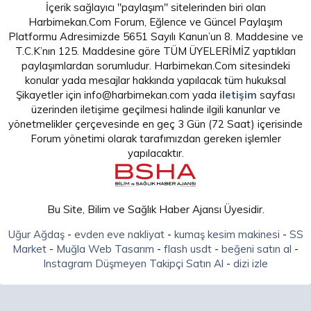
İçerik sağlayıcı "paylaşım" sitelerinden biri olan
Harbimekan.Com Forum, Eğlence ve Güncel Paylaşım
Platformu Adresimizde 5651 Sayılı Kanun’un 8. Maddesine ve
T.C.K’nın 125. Maddesine göre TÜM ÜYELERİMİZ yaptıkları
paylaşımlardan sorumludur. Harbimekan.Com sitesindeki
konular yada mesajlar hakkında yapılacak tüm hukuksal
Şikayetler için info@harbimekan.com yada
iletişim
sayfası
üzerinden iletişime geçilmesi halinde ilgili kanunlar ve
yönetmelikler çerçevesinde en geç 3 Gün (72 Saat) içerisinde
Forum yönetimi olarak tarafımızdan gereken işlemler
yapılacaktır.
Bu Site, Bilim ve Sağlık Haber Ajansı Üyesidir.
Uğur Ağdaş
-
evden eve nakliyat
-
kumaş kesim makinesi
-
SS
Market
-
Muğla Web Tasarım
-
flash usdt
-
beğeni satın al
-
Instagram Düşmeyen Takipçi Satın Al
-
dizi izle