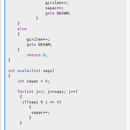
                girilen
++
;
                sayac
++
;
goto
 DEVAM
;
}
}
else
{
        girilen
++
;
goto
 DEVAM
;
}
return
0
;
}
int
asalmi
(
int
 sayi
)
{
int
 sayac 
=
0
;
for
(
int
 j
=
1
;
 j
<=
sayi
;
 j
++
)
{
if
(
sayi 
%
 j 
==
0
)
{
          sayac
++
;
}
}