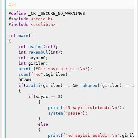
C++:
n
i
#
define
 _CRT_SECURE_NO_WARNINGS
#
include
<stdio.h>
#
include
<stdlib.h>
int
main
(
)
{
int
asalmi
(
int
)
;
int
rakambul
(
int
)
;
int
 sayac
=
0
;
int
 girilen
;
printf
(
"Bir sayi giriniz:\n"
)
;
scanf
(
"%d"
,
&
girilen
)
;
    DEVAM
:
if
(
asalmi
(
girilen
)
==
1
&&
rakambul
(
girilen
)
==
1
{
if
(
sayac 
==
3
)
{
printf
(
"3 sayi listelendi.\n"
)
;
system
(
"pause"
)
;
}
else
{
printf
(
"%d sayisi asaldir.\n"
,
girile