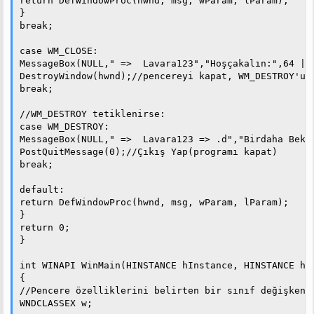
return DefWindowProc(hwnd, msg, wParam, lParam);

}

break;

case WM_CLOSE:

MessageBox(NULL," =>  Lavara123","Hoşçakalın:",64 | 0
DestroyWindow(hwnd);//pencereyi kapat, WM_DESTROY'u t
break;

//WM_DESTROY tetiklenirse:

case WM_DESTROY:

MessageBox(NULL," =>  Lavara123 => .d","Birdaha Bekle
PostQuitMessage(0);//Çıkış Yap(programı kapat)

break;

default:

return DefWindowProc(hwnd, msg, wParam, lParam);

}

return 0;

}

int WINAPI WinMain(HINSTANCE hInstance, HINSTANCE hPr
{

//Pencere özelliklerini belirten bir sınıf değişkeni 
WNDCLASSEX w;
