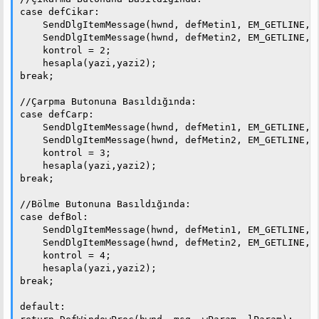
case defCikar:

    SendDlgItemMessage(hwnd, defMetin1, EM_GETLINE, (
    SendDlgItemMessage(hwnd, defMetin2, EM_GETLINE, (
    kontrol = 2;

    hesapla(yazi,yazi2);

break;

//Çarpma Butonuna Basıldığında:

case defCarp:

    SendDlgItemMessage(hwnd, defMetin1, EM_GETLINE, (
    SendDlgItemMessage(hwnd, defMetin2, EM_GETLINE, (
    kontrol = 3;

    hesapla(yazi,yazi2);

break;

//Bölme Butonuna Basıldığında:

case defBol:

    SendDlgItemMessage(hwnd, defMetin1, EM_GETLINE, (
    SendDlgItemMessage(hwnd, defMetin2, EM_GETLINE, (
    kontrol = 4;

    hesapla(yazi,yazi2);

break;

default:
