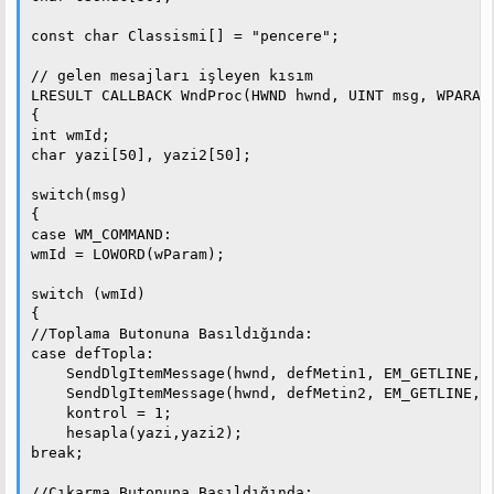
const char Classismi[] = "pencere";

// gelen mesajları işleyen kısım

LRESULT CALLBACK WndProc(HWND hwnd, UINT msg, WPARAM 
{

int wmId;

char yazi[50], yazi2[50];

switch(msg)

{

case WM_COMMAND:

wmId = LOWORD(wParam);

switch (wmId)

{

//Toplama Butonuna Basıldığında:

case defTopla:

    SendDlgItemMessage(hwnd, defMetin1, EM_GETLINE, (
    SendDlgItemMessage(hwnd, defMetin2, EM_GETLINE, (
    kontrol = 1;

    hesapla(yazi,yazi2);

break;

//Çıkarma Butonuna Basıldığında:
