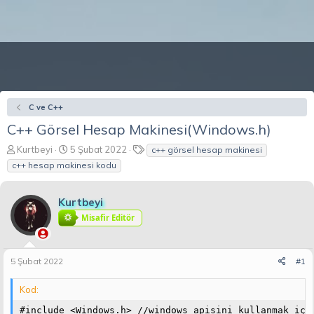
C ve C++
C++ Görsel Hesap Makinesi(Windows.h)
K
B
E
Kurtbeyi
5 Şubat 2022
c++ görsel hesap makinesi
o
a
t
c++ hesap makinesi kodu
n
ş
i
b
l
k
u
a
e
Kurtbeyi
y
n
t
Misafir Editör
u
g
l
b
ı
e
a
ç
r
5 Şubat 2022
#1
ş
t
l
a
a
r
Kod:
t
i
#include <Windows.h> //windows apisini kullanmak için
a
h