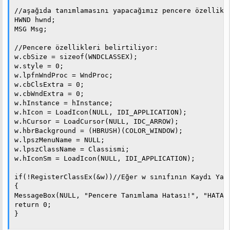
//aşağıda tanımlamasını yapacağımız pencere özellikle
HWND hwnd;

MSG Msg;

//Pencere özellikleri belirtiliyor:

w.cbSize = sizeof(WNDCLASSEX);

w.style = 0;

w.lpfnWndProc = WndProc;

w.cbClsExtra = 0;

w.cbWndExtra = 0;

w.hInstance = hInstance;

w.hIcon = LoadIcon(NULL, IDI_APPLICATION);

w.hCursor = LoadCursor(NULL, IDC_ARROW);

w.hbrBackground = (HBRUSH)(COLOR_WINDOW);

w.lpszMenuName = NULL;

w.lpszClassName = Classismi;

w.hIconSm = LoadIcon(NULL, IDI_APPLICATION);

if(!RegisterClassEx(&w))//Eğer w sınıfının Kaydı Yapı
{

MessageBox(NULL, "Pencere Tanımlama Hatası!", "HATA!"
return 0;

}
