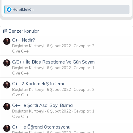
//Pencere Oluşturma:

hwnd = CreateWindow(Classismi,"Hesapm Makinesi",//cla
T
HarbiMekân
    WS_SYSMENU,//pencere sitili WS_SYSMENU(sadece çık
e
    200, 200,//kordinatları x,y

p
    175, 115,//pencere genişlik,yüksekliği

k
    NULL, NULL,

i
Benzer konular
l
    hInstance,

e
    NULL);

C++ Nedir?
r
Başlatan Kurtbeyi
6 Şubat 2022
Cevaplar: 2
:
// +(topla) butonunu oluşturma:

C ve C++
hTopla = CreateWindow("BUTTON", "+",

    WS_VISIBLE | WS_CHILD | BS_DEFPUSHBUTTON,

C/C++ İle Bios Resetleme Ve Gün Sayımı
    90, 10,

Başlatan Kurtbeyi
6 Şubat 2022
Cevaplar: 1
    30, 30,

C ve C++
    hwnd, (HMENU)defTopla,

    hInstance,

C++ 2 Kademeli Şifreleme
    NULL);

Başlatan Kurtbeyi
6 Şubat 2022
Cevaplar: 2
C ve C++
// -(çıkarma) butonunu oluşturma:

hCikar = CreateWindow("BUTTON", "-",

C++ ile Şartlı Asal Sayı Bulma
    WS_VISIBLE | WS_CHILD | BS_DEFPUSHBUTTON,

Başlatan Kurtbeyi
6 Şubat 2022
Cevaplar: 1
    130, 10,

C ve C++
    30, 30,

    hwnd, (HMENU)defCikar,

C++ ile Öğrenci Otomasyonu
    hInstance,

Başlatan Kurtbeyi
6 Şubat 2022
Cevaplar: 1