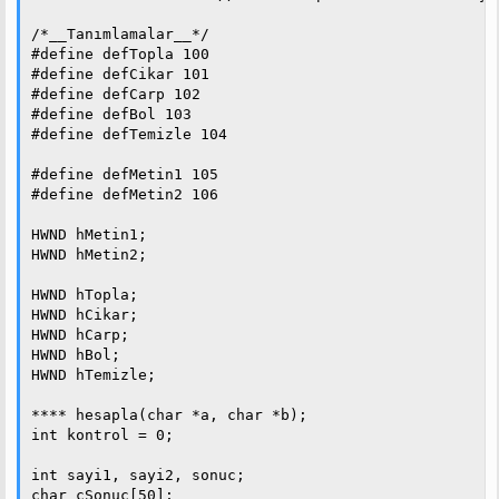
n
i
/*__Tanımlamalar__*/

#define defTopla 100

#define defCikar 101

#define defCarp 102

#define defBol 103

#define defTemizle 104

#define defMetin1 105

#define defMetin2 106

HWND hMetin1;

HWND hMetin2;

HWND hTopla;

HWND hCikar;

HWND hCarp;

HWND hBol;

HWND hTemizle;

**** hesapla(char *a, char *b);

int kontrol = 0;

int sayi1, sayi2, sonuc;

char cSonuc[50];
