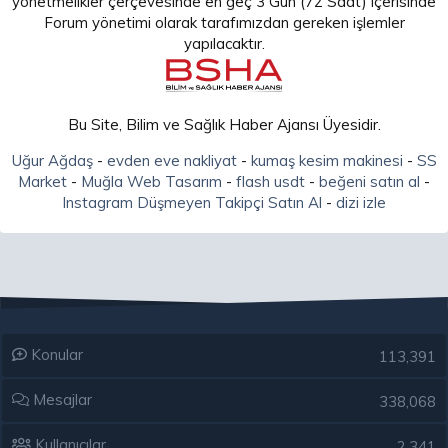
yönetmelikler çerçevesinde en geç 3 Gün (72 Saat) içerisinde
Forum yönetimi olarak tarafımızdan gereken işlemler
yapılacaktır.
Bu Site, Bilim ve Sağlık Haber Ajansı Üyesidir.
Uğur Ağdaş
-
evden eve nakliyat
-
kumaş kesim makinesi
-
SS
Market
-
Muğla Web Tasarım
-
flash usdt
-
beğeni satın al
-
Instagram Düşmeyen Takipçi Satın Al
-
dizi izle
Konular
113,391
Mesajlar
338,068
Kullanıcılar
2,341