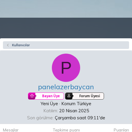
Kullanıcılar
P
panelazerbaycan
Bayan Üye
Forum Üyesi
Yeni Üye
·
Konum
Türkiye
Katılım
20 Nisan 2025
Son görülme
Çarşamba saat 09:11'de
Mesajlar
Tepkime puanı
Puanları