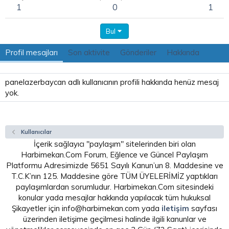
1
0
1
Bul
Profil mesajları
Son aktivite
Gönderiler
Hakkında
panelazerbaycan adlı kullanıcının profili hakkında henüz mesaj
yok.
Kullanıcılar
İçerik sağlayıcı "paylaşım" sitelerinden biri olan
Harbimekan.Com Forum, Eğlence ve Güncel Paylaşım
Platformu Adresimizde 5651 Sayılı Kanun’un 8. Maddesine ve
T.C.K’nın 125. Maddesine göre TÜM ÜYELERİMİZ yaptıkları
paylaşımlardan sorumludur. Harbimekan.Com sitesindeki
konular yada mesajlar hakkında yapılacak tüm hukuksal
Şikayetler için info@harbimekan.com yada
iletişim
sayfası
üzerinden iletişime geçilmesi halinde ilgili kanunlar ve