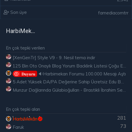
Son üye
famediacomtrr
HarbiMekân
En çok tepki verilen
[XenGenTr] Style V9 - 9. Nesil tema indir
125 Bin Oto Onaylı Blog Yorum Backlink Listesi Çoğu Edu ve Gov Ücretsiz
🔉Harbimekan Forumu 100.000 Mesajı Aştı
𝐃𝐮𝐲𝐮𝐫𝐮
5 Adet Yüksek DA/PA Değerine Sahip Ücretsiz Edu Backlink
Munzur Dağlarında Gülabioğulları - Brastikli İbrahim Sevindik
En çok tepki alan
281
HarbiMekân
73
Faruk