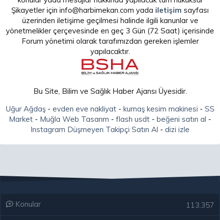
Şikayetler için info@harbimekan.com yada
iletişim
sayfası
üzerinden iletişime geçilmesi halinde ilgili kanunlar ve
yönetmelikler çerçevesinde en geç 3 Gün (72 Saat) içerisinde
Forum yönetimi olarak tarafımızdan gereken işlemler
yapılacaktır.
Bu Site, Bilim ve Sağlık Haber Ajansı Üyesidir.
Uğur Ağdaş
-
evden eve nakliyat
-
kumaş kesim makinesi
-
SS
Market
-
Muğla Web Tasarım
-
flash usdt
-
beğeni satın al
-
Instagram Düşmeyen Takipçi Satın Al
-
dizi izle
Konular
113,357