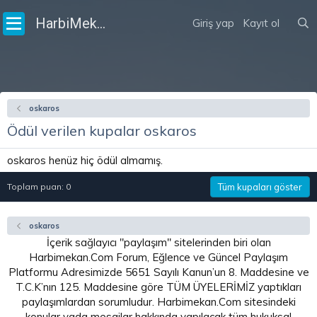
HarbiMekân
Giriş yap
Kayıt ol
oskaros
Ödül verilen kupalar oskaros
oskaros henüz hiç ödül almamış.
Toplam puan: 0
Tüm kupaları göster
oskaros
İçerik sağlayıcı "paylaşım" sitelerinden biri olan
Harbimekan.Com Forum, Eğlence ve Güncel Paylaşım
Platformu Adresimizde 5651 Sayılı Kanun’un 8. Maddesine ve
T.C.K’nın 125. Maddesine göre TÜM ÜYELERİMİZ yaptıkları
paylaşımlardan sorumludur. Harbimekan.Com sitesindeki
konular yada mesajlar hakkında yapılacak tüm hukuksal