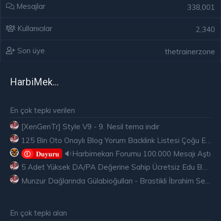
Mesajlar
338,001
Kullanıcılar
2,340
Son üye
thetrainerzone
HarbiMekân
En çok tepki verilen
[XenGenTr] Style V9 - 9. Nesil tema indir
125 Bin Oto Onaylı Blog Yorum Backlink Listesi Çoğu Edu ve Gov Ücretsiz
🔉Harbimekan Forumu 100.000 Mesajı Aştı
𝐃𝐮𝐲𝐮𝐫𝐮
5 Adet Yüksek DA/PA Değerine Sahip Ücretsiz Edu Backlink
Munzur Dağlarında Gülabioğulları - Brastikli İbrahim Sevindik
En çok tepki alan