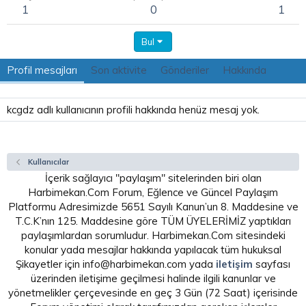
1
0
1
Bul
Profil mesajları
Son aktivite
Gönderiler
Hakkında
kcgdz adlı kullanıcının profili hakkında henüz mesaj yok.
Kullanıcılar
İçerik sağlayıcı "paylaşım" sitelerinden biri olan
Harbimekan.Com Forum, Eğlence ve Güncel Paylaşım
Platformu Adresimizde 5651 Sayılı Kanun’un 8. Maddesine ve
T.C.K’nın 125. Maddesine göre TÜM ÜYELERİMİZ yaptıkları
paylaşımlardan sorumludur. Harbimekan.Com sitesindeki
konular yada mesajlar hakkında yapılacak tüm hukuksal
Şikayetler için info@harbimekan.com yada
iletişim
sayfası
üzerinden iletişime geçilmesi halinde ilgili kanunlar ve
yönetmelikler çerçevesinde en geç 3 Gün (72 Saat) içerisinde