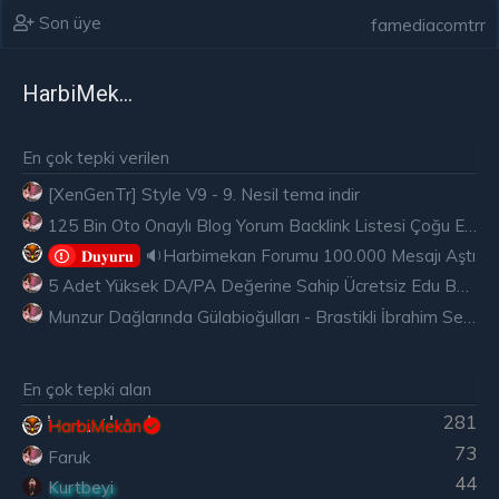
Son üye
famediacomtrr
HarbiMekân
En çok tepki verilen
[XenGenTr] Style V9 - 9. Nesil tema indir
125 Bin Oto Onaylı Blog Yorum Backlink Listesi Çoğu Edu ve Gov Ücretsiz
🔉Harbimekan Forumu 100.000 Mesajı Aştı
𝐃𝐮𝐲𝐮𝐫𝐮
5 Adet Yüksek DA/PA Değerine Sahip Ücretsiz Edu Backlink
Munzur Dağlarında Gülabioğulları - Brastikli İbrahim Sevindik
En çok tepki alan
281
HarbiMekân
73
Faruk
44
Kurtbeyi