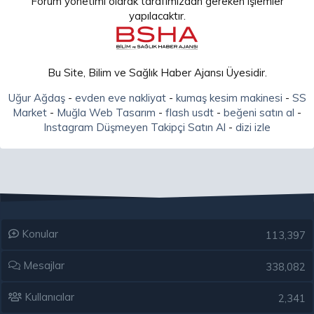
Forum yönetimi olarak tarafımızdan gereken işlemler
yapılacaktır.
Bu Site, Bilim ve Sağlık Haber Ajansı Üyesidir.
Uğur Ağdaş
-
evden eve nakliyat
-
kumaş kesim makinesi
-
SS
Market
-
Muğla Web Tasarım
-
flash usdt
-
beğeni satın al
-
Instagram Düşmeyen Takipçi Satın Al
-
dizi izle
Konular
113,397
Mesajlar
338,082
Kullanıcılar
2,341