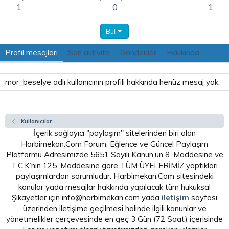
1
0
1
Bul
Profil mesajları
Son aktivite
Gönderiler
Hakkında
mor_beselye adlı kullanıcının profili hakkında henüz mesaj yok.
Kullanıcılar
İçerik sağlayıcı "paylaşım" sitelerinden biri olan
Harbimekan.Com Forum, Eğlence ve Güncel Paylaşım
Platformu Adresimizde 5651 Sayılı Kanun’un 8. Maddesine ve
T.C.K’nın 125. Maddesine göre TÜM ÜYELERİMİZ yaptıkları
paylaşımlardan sorumludur. Harbimekan.Com sitesindeki
konular yada mesajlar hakkında yapılacak tüm hukuksal
Şikayetler için info@harbimekan.com yada
iletişim
sayfası
üzerinden iletişime geçilmesi halinde ilgili kanunlar ve
yönetmelikler çerçevesinde en geç 3 Gün (72 Saat) içerisinde