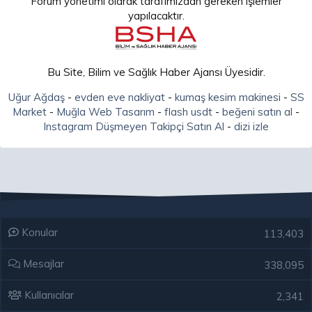
Forum yönetimi olarak tarafımızdan gereken işlemler
yapılacaktır.
Bu Site, Bilim ve Sağlık Haber Ajansı Üyesidir.
Uğur Ağdaş
-
evden eve nakliyat
-
kumaş kesim makinesi
-
SS
Market
-
Muğla Web Tasarım
-
flash usdt
-
beğeni satın al
-
Instagram Düşmeyen Takipçi Satın Al
-
dizi izle
Konular
113,403
Mesajlar
338,095
Kullanıcılar
2,341