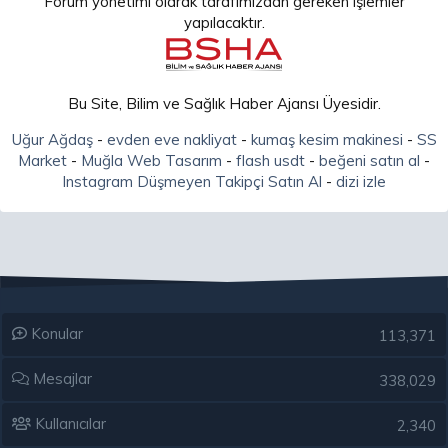
Forum yönetimi olarak tarafımızdan gereken işlemler
yapılacaktır.
Bu Site, Bilim ve Sağlık Haber Ajansı Üyesidir.
Uğur Ağdaş
-
evden eve nakliyat
-
kumaş kesim makinesi
-
SS
Market
-
Muğla Web Tasarım
-
flash usdt
-
beğeni satın al
-
Instagram Düşmeyen Takipçi Satın Al
-
dizi izle
Konular
113,371
Mesajlar
338,029
Kullanıcılar
2,340