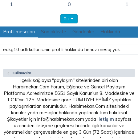
1
0
1
Bul
Profil mesajları
Son aktivite
Gönderiler
Hakkında
eakg10 adlı kullanıcının profili hakkında henüz mesaj yok.
Kullanıcılar
İçerik sağlayıcı "paylaşım" sitelerinden biri olan
Harbimekan.Com Forum, Eğlence ve Güncel Paylaşım
Platformu Adresimizde 5651 Sayılı Kanun’un 8. Maddesine ve
T.C.K’nın 125. Maddesine göre TÜM ÜYELERİMİZ yaptıkları
paylaşımlardan sorumludur. Harbimekan.Com sitesindeki
konular yada mesajlar hakkında yapılacak tüm hukuksal
Şikayetler için info@harbimekan.com yada
iletişim
sayfası
üzerinden iletişime geçilmesi halinde ilgili kanunlar ve
yönetmelikler çerçevesinde en geç 3 Gün (72 Saat) içerisinde