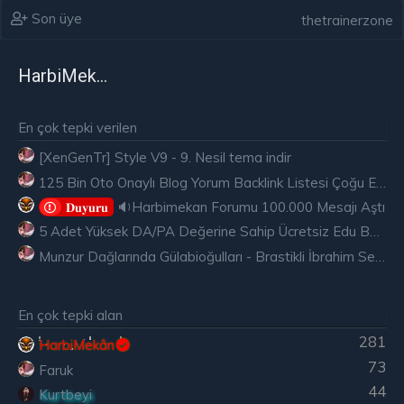
Son üye
thetrainerzone
HarbiMekân
En çok tepki verilen
[XenGenTr] Style V9 - 9. Nesil tema indir
125 Bin Oto Onaylı Blog Yorum Backlink Listesi Çoğu Edu ve Gov Ücretsiz
🔉Harbimekan Forumu 100.000 Mesajı Aştı
𝐃𝐮𝐲𝐮𝐫𝐮
5 Adet Yüksek DA/PA Değerine Sahip Ücretsiz Edu Backlink
Munzur Dağlarında Gülabioğulları - Brastikli İbrahim Sevindik
En çok tepki alan
281
HarbiMekân
73
Faruk
44
Kurtbeyi