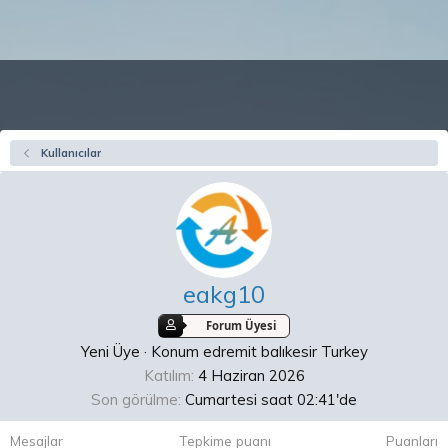
Kullanıcılar
eakg10
Forum Üyesi
Yeni Üye
·
Konum
edremit balıkesir Turkey
Katılım
4 Haziran 2026
Son görülme
Cumartesi saat 02:41'de
Mesajlar
Tepkime puanı
Puanları