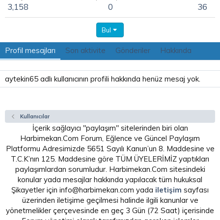
3,158
0
36
Bul
Profil mesajları
Son aktivite
Gönderiler
Hakkında
aytekin65 adlı kullanıcının profili hakkında henüz mesaj yok.
Kullanıcılar
İçerik sağlayıcı "paylaşım" sitelerinden biri olan
Harbimekan.Com Forum, Eğlence ve Güncel Paylaşım
Platformu Adresimizde 5651 Sayılı Kanun’un 8. Maddesine ve
T.C.K’nın 125. Maddesine göre TÜM ÜYELERİMİZ yaptıkları
paylaşımlardan sorumludur. Harbimekan.Com sitesindeki
konular yada mesajlar hakkında yapılacak tüm hukuksal
Şikayetler için info@harbimekan.com yada
iletişim
sayfası
üzerinden iletişime geçilmesi halinde ilgili kanunlar ve
yönetmelikler çerçevesinde en geç 3 Gün (72 Saat) içerisinde