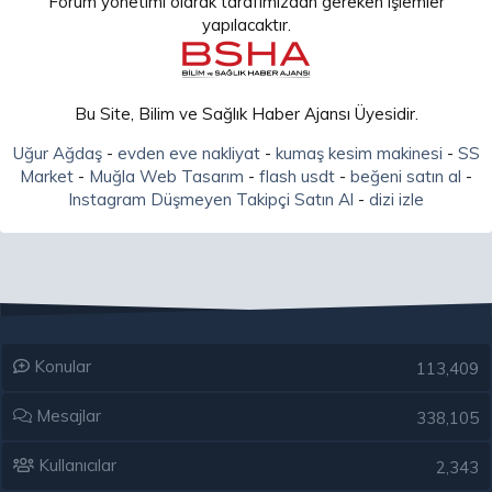
Forum yönetimi olarak tarafımızdan gereken işlemler
yapılacaktır.
Bu Site, Bilim ve Sağlık Haber Ajansı Üyesidir.
Uğur Ağdaş
-
evden eve nakliyat
-
kumaş kesim makinesi
-
SS
Market
-
Muğla Web Tasarım
-
flash usdt
-
beğeni satın al
-
Instagram Düşmeyen Takipçi Satın Al
-
dizi izle
Konular
113,409
Mesajlar
338,105
Kullanıcılar
2,343