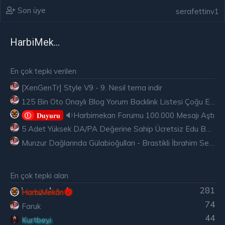
Son üye
serafettinv1
HarbiMekân
En çok tepki verilen
[XenGenTr] Style V9 - 9. Nesil tema indir
125 Bin Oto Onaylı Blog Yorum Backlink Listesi Çoğu Edu ve Gov Ücretsiz
🔉Harbimekan Forumu 100.000 Mesajı Aştı
𝐃𝐮𝐲𝐮𝐫𝐮
5 Adet Yüksek DA/PA Değerine Sahip Ücretsiz Edu Backlink
Munzur Dağlarında Gülabioğulları - Brastikli İbrahim Sevindik
En çok tepki alan
281
HarbiMekân
74
Faruk
44
Kurtbeyi