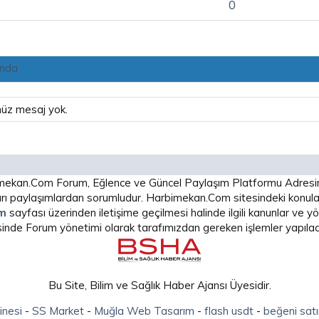
0
ında
nüz mesaj yok.
arbimekan.Com Forum, Eğlence ve Güncel Paylaşım Platformu Adres
 paylaşımlardan sorumludur. Harbimekan.Com sitesindeki konular
im
sayfası üzerinden iletişime geçilmesi halinde ilgili kanunlar ve
isinde Forum yönetimi olarak tarafımızdan gereken işlemler yapılaca
Bu Site, Bilim ve Sağlık Haber Ajansı Üyesidir.
inesi
-
SS Market
-
Muğla Web Tasarım
-
flash usdt
-
beğeni satı