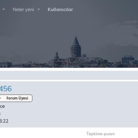
Neler yeni
Kullanıcılar
456
Forum Üyesi
nce
6
6:22
Tepkime puanı