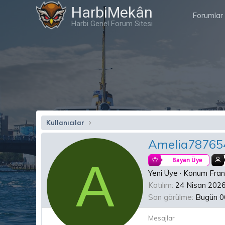
HarbiMekân
Forumlar
Harbi Genel Forum Sitesi
Kullanıcılar
Amelia78765
A
Bayan Üye
Yeni Üye
·
Konum
Fra
Katılım
24 Nisan 202
Son görülme
Bugün 0
Mesajlar