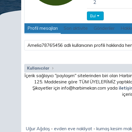
2
Bul
Profil mesajları
Son aktivite
Gönderiler
Hakk
Amelia78765456 adlı kullanıcının profili hakkında he
Kullanıcılar
İçerik sağlayıcı "paylaşım" sitelerinden biri olan H
125. Maddesine göre TÜM ÜYELERİMİZ yaptıkları
Şikayetler için info@harbimekan.com yada
iletiş
içer
Uğur Ağdaş
-
evden eve nakliyat
-
kumaş kesim mak