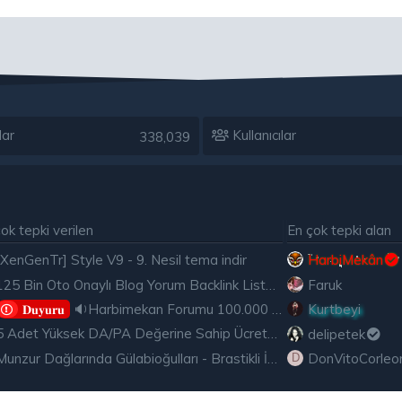
lar
Kullanıcılar
338,039
ok tepki verilen
En çok tepki alan
[XenGenTr] Style V9 - 9. Nesil tema indir
HarbiMekân
125 Bin Oto Onaylı Blog Yorum Backlink Listesi Çoğu Edu ve Gov Ücretsiz
Faruk
🔉Harbimekan Forumu 100.000 Mesajı Aştı
Kurtbeyi
𝐃𝐮𝐲𝐮𝐫𝐮
5 Adet Yüksek DA/PA Değerine Sahip Ücretsiz Edu Backlink
delipetek
Munzur Dağlarında Gülabioğulları - Brastikli İbrahim Sevindik
DonVitoCorleo
D