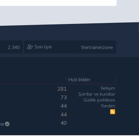
Son üye
2,340
thetrainerzone
Hızlı linkler
İletişim
281
Şartlar ve kurallar
73
Gizlilik politikası
44
Yardım
R
44
S
S
40
ne