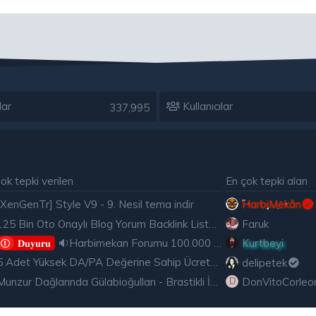
lar
Kullanıcılar
337,995
ok tepki verilen
En çok tepki alan
[XenGenTr] Style V9 - 9. Nesil tema indir
HarbiMekân
125 Bin Oto Onaylı Blog Yorum Backlink Listesi Çoğu Edu ve Gov Ücretsiz
Faruk
🔉Harbimekan Forumu 100.000 Mesajı Aştı
Kurtbeyi
𝐃𝐮𝐲𝐮𝐫𝐮
5 Adet Yüksek DA/PA Değerine Sahip Ücretsiz Edu Backlink
delipetek
Munzur Dağlarında Gülabioğulları - Brastikli İbrahim Sevindik
DonVitoCorleo
D