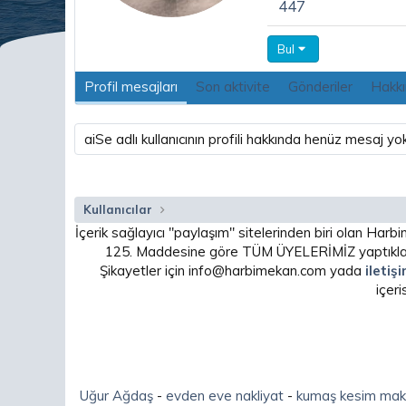
447
Bul
Profil mesajları
Son aktivite
Gönderiler
Hakk
aiSe adlı kullanıcının profili hakkında henüz mesaj yok
Kullanıcılar
İçerik sağlayıcı "paylaşım" sitelerinden biri olan H
125. Maddesine göre TÜM ÜYELERİMİZ yaptıkları
Şikayetler için info@harbimekan.com yada
iletiş
içer
Uğur Ağdaş
-
evden eve nakliyat
-
kumaş kesim mak