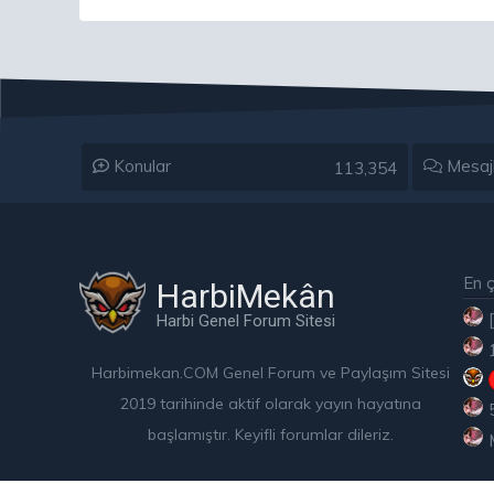
Konular
Mesaj
113,354
En ç
HarbiMekân
Harbi Genel Forum Sitesi
Harbimekan.COM Genel Forum ve Paylaşım Sitesi
2019 tarihinde aktif olarak yayın hayatına
başlamıştır. Keyifli forumlar dileriz.