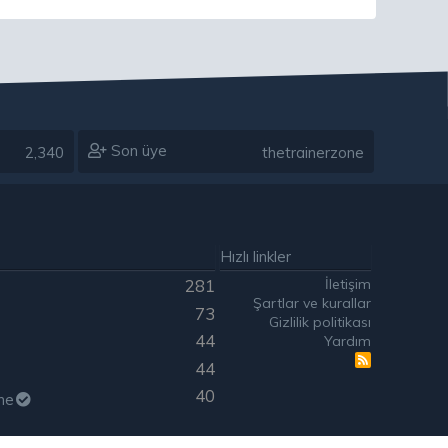
Son üye
2,340
thetrainerzone
Hızlı linkler
İletişim
281
Şartlar ve kurallar
73
Gizlilik politikası
44
Yardım
R
44
S
S
40
ne