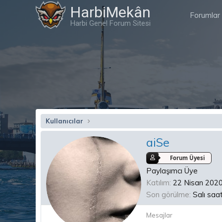
HarbiMekân
Forumlar
Harbi Genel Forum Sitesi
Kullanıcılar
aiSe
Forum Üyesi
Paylaşımcı Üye
Katılım
22 Nisan 202
Son görülme
Salı saa
Mesajlar