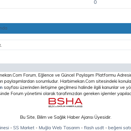
0
ında
.
arbimekan.Com Forum, Eğlence ve Güncel Paylaşım Platformu Adres
 paylaşımlardan sorumludur. Harbimekan.Com sitesindeki konular
im
sayfası üzerinden iletişime geçilmesi halinde ilgili kanunlar ve
isinde Forum yönetimi olarak tarafımızdan gereken işlemler yapılaca
Bu Site, Bilim ve Sağlık Haber Ajansı Üyesidir.
inesi
-
SS Market
-
Muğla Web Tasarım
-
flash usdt
-
beğeni satı