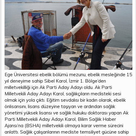
t
i
a
h
n
i
Ege Üniversitesi ebelik bölümü mezunu, ebelik mesleğinde 15
yıl deneyime sahip Sibel Karol, İzmir 1. Bölge’den
milletvekilliği için Ak Parti Aday Adayı oldu. Ak Parti
Milletvekili Aday Adayı Karol, sağlıkçıların meclisteki sesi
olmak için yola çıktı. Eğitim sevdalısı bir kadın olarak, ebelik
önlisansını, lisans düzeyine taşıyan ve ardından sağlık
yönetimi yüksek lisansı ve sağlık hukuku doktorası yapan Ak
Parti Milletvekili Aday Adayı Karol, Bilim Sağlık Haber
Ajansı’na (BSHA) milletvekili olmaya karar verme sürecini
anlattı. Sağlık çalışanlarının mecliste temsiliyet gücüne sahip