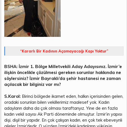
“Kararlı Bir Kadının Açamayacağı Kapı Yoktur”
BSHA: İzmir 1. Bölge Milletvekili Aday Adayısınız. İzmir’e
ilişkin öncelikle çözülmesi gereken sorunlar hakkında ne
söylersiniz? İzmir Bayraklı’da şehir hastanesi ne zaman
açılacak bir bilginiz var mı?
S.Karol:
Birinci bölgede ikamet eden, halkın içerisinden gelen,
oradaki sorunları bilen vekillerimiz maalesef yok. Kadın
adayların daha da çok olması taraftarıyız. Yine de en fazla
kadın vekil sayısı Ak Parti döneminde olmuştur. İzmir’in yapısı
dişi, dişil bir yapıdır. En çok çalışan kadın, en çok tek ebeveynli
aileler İzmir’dedir. O yüzden İzmir’deki kadınların yükünün