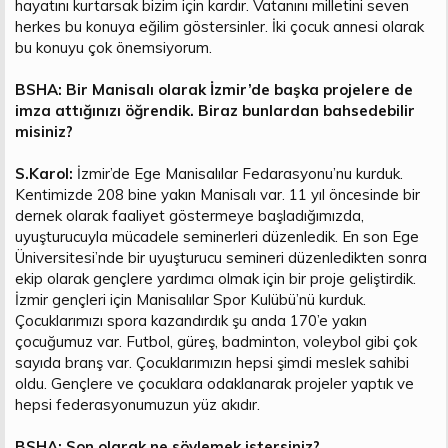
hayatını kurtarsak bizim için kardır. Vatanını milletini seven
herkes bu konuya eğilim göstersinler. İki çocuk annesi olarak
bu konuyu çok önemsiyorum.
BSHA: Bir Manisalı olarak İzmir’de başka projelere de
imza attığınızı öğrendik. Biraz bunlardan bahsedebilir
misiniz?
S.Karol:
İzmir’de Ege Manisalılar Fedarasyonu’nu kurduk.
Kentimizde 208 bine yakın Manisalı var. 11 yıl öncesinde bir
dernek olarak faaliyet göstermeye başladığımızda,
uyuşturucuyla mücadele seminerleri düzenledik. En son Ege
Üniversitesi’nde bir uyuşturucu semineri düzenledikten sonra
ekip olarak gençlere yardımcı olmak için bir proje geliştirdik.
İzmir gençleri için Manisalılar Spor Kulübü’nü kurduk.
Çocuklarımızı spora kazandırdık şu anda 170’e yakın
çocuğumuz var. Futbol, güreş, badminton, voleybol gibi çok
sayıda branş var. Çocuklarımızın hepsi şimdi meslek sahibi
oldu. Gençlere ve çocuklara odaklanarak projeler yaptık ve
hepsi federasyonumuzun yüz akıdır.
BSHA: Son olarak ne söylemek istersiniz?