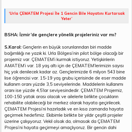
‘Urla ÇEMATEM Projesi İle 1 Gencin Bile Hayatını Kurtarsak
Yeter’
BSHA: İzmir’de gençlere yönelik projeleriniz var mı?
S.Karol:
Gençlerin en büyük sorunlarından biri madde
bağımlılığı ne yazık ki. Urla Bölgesi’nin pilot bölge olacağı bir
projemiz var. ÇEMATEM’i kurmak istiyoruz. Yetişkinlerin
AMATEM’i var. 18 yaş altı için de ÇEMATEM’lerimizin sayısı
hiç yok denilecek kadar az. Gençlerimizde 6 milyon 543 bine
lise öğrencisi var. 15-19 yaş grubu içerisinde de eser madde
kullanım oranı yüzde 3,5 seviyelerinde. Maddelerin kullanımı
oranı ise yüzde 4,5’lar seviyesindedir. ÇEMATEM Projemiz,
100-150 yatak arası olacak ve ailelerle birlikte çocukların
rehabilite olabileceği bir merkez olarak hayata geçirilecek.
ÇEMATEM Projesi’ni hazırladık ve en kısa zamanda hayata
geçirmek hedefimiz. Ekibimle birlikte bir yıldır çeşitli projeler
üzerine çalışıyoruz. Vekil olsak da, olmasak da ÇEMATEM
Projesi’ni hayata geçirmeyi amaçlıyoruz. Bir gencin dahi