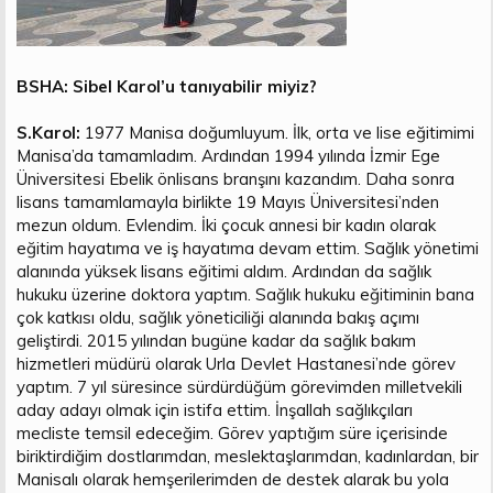
BSHA: Sibel Karol’u tanıyabilir miyiz?
S.Karol:
1977 Manisa doğumluyum. İlk, orta ve lise eğitimimi
Manisa’da tamamladım. Ardından 1994 yılında İzmir Ege
Üniversitesi Ebelik önlisans branşını kazandım. Daha sonra
lisans tamamlamayla birlikte 19 Mayıs Üniversitesi’nden
mezun oldum. Evlendim. İki çocuk annesi bir kadın olarak
eğitim hayatıma ve iş hayatıma devam ettim. Sağlık yönetimi
alanında yüksek lisans eğitimi aldım. Ardından da sağlık
hukuku üzerine doktora yaptım. Sağlık hukuku eğitiminin bana
çok katkısı oldu, sağlık yöneticiliği alanında bakış açımı
geliştirdi. 2015 yılından bugüne kadar da sağlık bakım
hizmetleri müdürü olarak Urla Devlet Hastanesi’nde görev
yaptım. 7 yıl süresince sürdürdüğüm görevimden milletvekili
aday adayı olmak için istifa ettim. İnşallah sağlıkçıları
mecliste temsil edeceğim. Görev yaptığım süre içerisinde
biriktirdiğim dostlarımdan, meslektaşlarımdan, kadınlardan, bir
Manisalı olarak hemşerilerimden de destek alarak bu yola