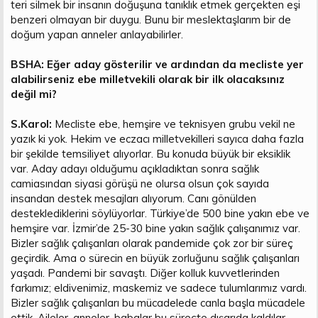
teri silmek bir insanın doğuşuna tanıklık etmek gerçekten eşi
benzeri olmayan bir duygu. Bunu bir meslektaşlarım bir de
doğum yapan anneler anlayabilirler.
BSHA: Eğer aday gösterilir ve ardından da mecliste yer
alabilirseniz ebe milletvekili olarak bir ilk olacaksınız
değil mi?
S.Karol:
Mecliste ebe, hemşire ve teknisyen grubu vekil ne
yazık ki yok. Hekim ve eczacı milletvekilleri sayıca daha fazla
bir şekilde temsiliyet alıyorlar. Bu konuda büyük bir eksiklik
var. Aday adayı olduğumu açıkladıktan sonra sağlık
camiasından siyasi görüşü ne olursa olsun çok sayıda
insandan destek mesajları alıyorum. Canı gönülden
desteklediklerini söylüyorlar. Türkiye’de 500 bine yakın ebe ve
hemşire var. İzmir’de 25-30 bine yakın sağlık çalışanımız var.
Bizler sağlık çalışanları olarak pandemide çok zor bir süreç
geçirdik. Ama o sürecin en büyük zorluğunu sağlık çalışanları
yaşadı. Pandemi bir savaştı. Diğer kolluk kuvvetlerinden
farkımız; eldivenimiz, maskemiz ve sadece tulumlarımız vardı.
Bizler sağlık çalışanları bu mücadelede canla başla mücadele
ettik. Aileler, anneler, babalar bu süreçte dışarıda kaldılar.