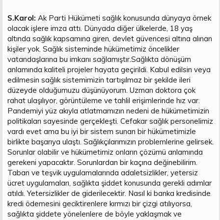
S.Karol:
Ak Parti Hükümeti sağlık konusunda dünyaya örnek
olacak işlere imza attı. Dünyada diğer ülkelerde, 18 yaş
altında sağlık kapsamına giren, devlet güvencesi altına alınan
kişiler yok. Sağlık sisteminde hükümetimiz öncelikler
vatandaşlarına bu imkanı sağlamıştır.Sağlıkta dönüşüm
anlamında kaliteli projeler hayata geçirildi. Kabul edilsin veya
edilmesin sağlık sistemimizin tartışılmaz bir şekilde ileri
düzeyde olduğumuzu düşünüyorum. Uzman doktora çok
rahat ulaşılıyor, görüntüleme ve tahlil erişimlerinde hız var.
Pandemiyi yüz akıyla atlatmamızın nedeni de hükümetimizin
politikaları sayesinde gerçekleşti. Cefakar sağlık personelimiz
vardı evet ama bu iyi bir sistem sunan bir hükümetimizle
birlikte başarıya ulaştı. Sağlıkçılarımızın problemlerine gelirsek.
Sorunlar olabilir ve hükümetimiz onların çözümü anlamında
gerekeni yapacaktır. Sorunlardan bir kaçına değinebilirim.
Taban ve teşvik uygulamalarında adaletsizlikler, yetersiz
ücret uygulamaları, sağlıkta şiddet konusunda gerekli adımlar
atıldı. Yetersizlikler de giderilecektir. Nasıl ki banka kredisinde
kredi ödemesini geciktirenlere kırmızı bir çizgi atılıyorsa,
sağlıkta şiddete yönelenlere de böyle yaklaşmak ve