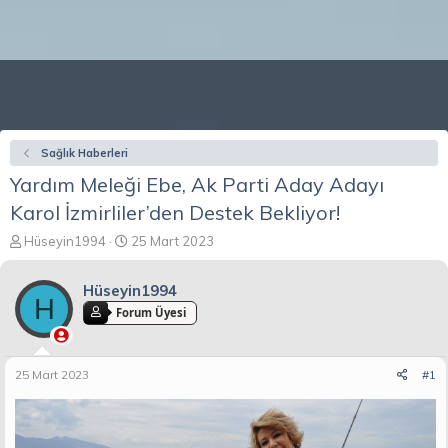
Sağlık Haberleri
Yardım Meleği Ebe, Ak Parti Aday Adayı
Karol İzmirliler’den Destek Bekliyor!
K
B
Hüseyin1994
25 Mart 2023
o
a
n
ş
Hüseyin1994
b
l
H
u
a
Forum Üyesi
y
n
u
g
b
ı
25 Mart 2023
#1
a
ç
ş
t
l
a
a
r