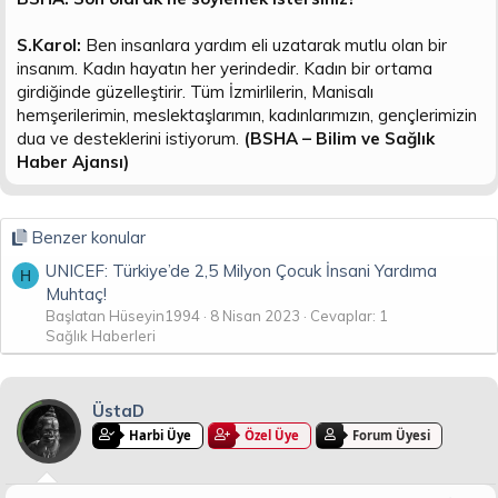
S.Karol:
Ben insanlara yardım eli uzatarak mutlu olan bir
insanım. Kadın hayatın her yerindedir. Kadın bir ortama
girdiğinde güzelleştirir. Tüm İzmirlilerin, Manisalı
hemşerilerimin, meslektaşlarımın, kadınlarımızın, gençlerimizin
dua ve desteklerini istiyorum.
(BSHA – Bilim ve Sağlık
Haber Ajansı)
Benzer konular
UNICEF: Türkiye’de 2,5 Milyon Çocuk İnsani Yardıma
H
Muhtaç!
Başlatan Hüseyin1994
8 Nisan 2023
Cevaplar: 1
Sağlık Haberleri
ÜstaD
Harbi Üye
Özel Üye
Forum Üyesi