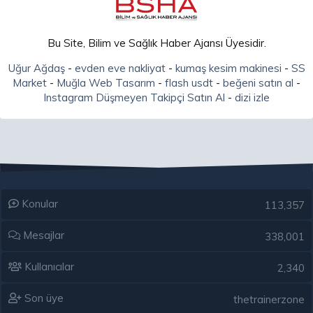
Bu Site, Bilim ve Sağlık Haber Ajansı Üyesidir.
Uğur Ağdaş
-
evden eve nakliyat
-
kumaş kesim makinesi
-
SS
Market
-
Muğla Web Tasarım
-
flash usdt
-
beğeni satın al
-
Instagram Düşmeyen Takipçi Satın Al
-
dizi izle
Konular
113,357
Mesajlar
338,001
Kullanıcılar
2,340
Son üye
thetrainerzone