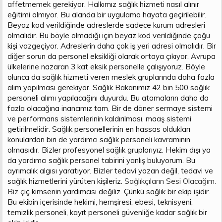
affetmemek gerekiyor. Halkımız sağlık hizmeti nasıl alınır
eğitimi almıyor. Bu alanda bir uygulama hayata geçirilebilir.
Beyaz kod verildiğinde adreslerde sadece kurum adresleri
olmalıdır. Bu böyle olmadığı için beyaz kod verildiğinde çoğu
kişi vazgeçiyor. Adreslerin daha çok iş yeri adresi olmalıdır. Bir
diğer sorun da personel eksikliği olarak ortaya çıkıyor. Avrupa
ülkelerine nazaran 3 kat eksik personelle çalışıyoruz. Böyle
olunca da sağlık hizmeti veren meslek gruplarında daha fazla
alım yapılması gerekiyor. Sağlık Bakanımız 42 bin 500 sağlık
personeli alımı yapılacağını duyurdu. Bu atamaların daha da
fazla olacağına inancımız tam. Bir de döner sermaye sistemi
ve performans sistemlerinin kaldırılması, maaş sistemi
getirilmelidir. Sağlık personellerinin en hassas oldukları
konulardan biri de yardımcı sağlık personeli kavramının
olmasıdır. Bizler profesyonel sağlık gruplarıyız. Hekim dışı ya
da yardımcı sağlık personel tabirini yanlış buluyorum. Bu
ayrımcılık algısı yaratıyor. Bizler tedavi yazan değil, tedavi ve
sağlık hizmetlerini yürüten kişileriz.
Sağlıkçıların Sesi Olacağım.
Biz ç
iç kimsenin yardımcısı değiliz. Çünkü sağlık bir ekip işidir.
Bu ekibin içerisinde hekimi, hemşiresi, ebesi, teknisyeni,
temizlik personeli, kayıt personeli güvenliğe kadar sağlık bir