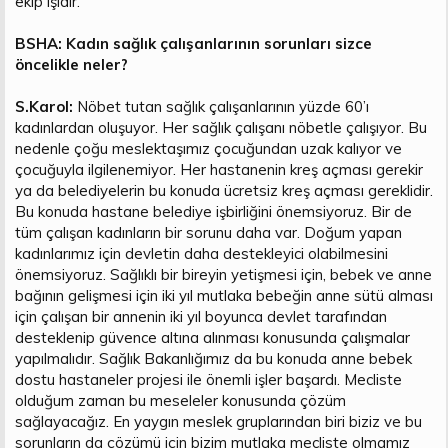
ekip işidir.
BSHA: Kadın sağlık çalışanlarının sorunları sizce
öncelikle neler?
S.Karol:
Nöbet tutan sağlık çalışanlarının yüzde 60’ı
kadınlardan oluşuyor. Her sağlık çalışanı nöbetle çalışıyor. Bu
nedenle çoğu meslektaşımız çocuğundan uzak kalıyor ve
çocuğuyla ilgilenemiyor. Her hastanenin kreş açması gerekir
ya da belediyelerin bu konuda ücretsiz kreş açması gereklidir.
Bu konuda hastane belediye işbirliğini önemsiyoruz. Bir de
tüm çalışan kadınların bir sorunu daha var. Doğum yapan
kadınlarımız için devletin daha destekleyici olabilmesini
önemsiyoruz. Sağlıklı bir bireyin yetişmesi için, bebek ve anne
bağının gelişmesi için iki yıl mutlaka bebeğin anne sütü alması
için çalışan bir annenin iki yıl boyunca devlet tarafından
desteklenip güvence altına alınması konusunda çalışmalar
yapılmalıdır. Sağlık Bakanlığımız da bu konuda anne bebek
dostu hastaneler projesi ile önemli işler başardı. Mecliste
olduğum zaman bu meseleler konusunda çözüm
sağlayacağız. En yaygın meslek gruplarından biri biziz ve bu
sorunların da çözümü için bizim mutlaka mecliste olmamız