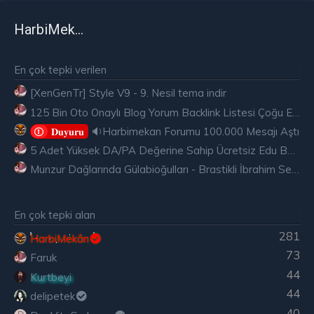
HarbiMekân
En çok tepki verilen
[XenGenTr] Style V9 - 9. Nesil tema indir
125 Bin Oto Onaylı Blog Yorum Backlink Listesi Çoğu Edu ve Gov Ücretsiz
🔉Harbimekan Forumu 100.000 Mesajı Aştı
𝐃𝐮𝐲𝐮𝐫𝐮
5 Adet Yüksek DA/PA Değerine Sahip Ücretsiz Edu Backlink
Munzur Dağlarında Gülabioğulları - Brastikli İbrahim Sevindik
En çok tepki alan
281
HarbiMekân
73
Faruk
44
Kurtbeyi
44
delipetek
40