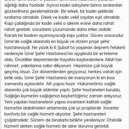
ağırlığı daha fazladır. Ayrıca kadın adayların birinci sıralardan
gösterilmesi gerekmektedir. Bir erkek, bir kadın şeklinde
sıralama olmalıdır. Erkek ve kadın vekil sayıları eşit olmalıdır.
Kapı çaldığında bir kadın vekil o ailenin evine daha rahat
rahat girebilir, sorunların çözümünde daha etkin olabilir.
Kararlı bir kadının açamayacağı kapı yoktur. Güven unsurudur.
İzmir’de sağlık alanında en büyük ve elzem proje şehir
hastanesiydi. Ne yazık ki 6 Şubat’ta yaşanan deprem felaketi
nedeniyle İzmir Şehir Hastanesi’nin açışılında bir erteleme
oldu. Öncelikle depremlerde hayatını kaybedenlere Allah’tan
rahmet, yakınlarına sabır diliyorum. Hepimize çok büyük
geçmiş olsun. Zor dönemlerden geçiyoruz, herkes vatan için
birlik oldu. İzmir Şehir Hastanesi de inanıyorum ki en kısa
zamanda açılacaktır. Alt yapısı hazır. Hükümetimiz sağlık
alanında çok büyük atılımlar yaptı. Şehir hastaneleri kuruldu.
Sağlığın kıymetini sağlığımızı kaybettiğimiz zaman anlıyoruz.
Yeni yapılan hastanelerin yapısı insanların kaliteli sağlık
hizmetini alabilmeleri anlamında çok iyi projelerdir. İnsanlar
konforlu bir sağlık hizmeti alıyorlar. Şehir hastaneleri
çoğalmalıdır. Sistem de binalarla birlikte yenileniyor. Otelcilik
hizmeti alırken sağlık hizmeti de alınır duruma getirildi.