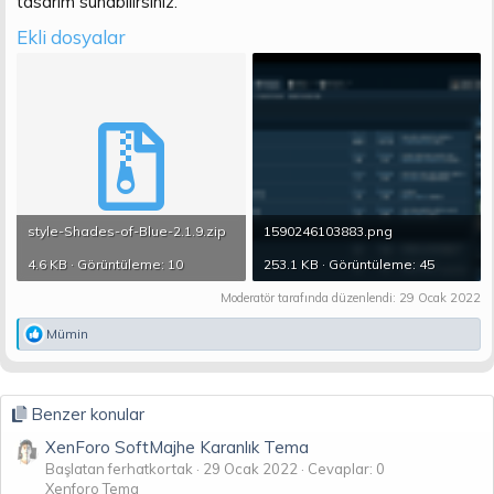
tasarım sunabilirsiniz.
n
i
Ekli dosyalar
style-Shades-of-Blue-2.1.9.zip
1590246103883.png
4.6 KB · Görüntüleme: 10
253.1 KB · Görüntüleme: 45
Moderatör tarafında düzenlendi:
29 Ocak 2022
T
Mümin
e
p
k
i
Benzer konular
l
e
XenForo SoftMajhe Karanlık Tema
r
Başlatan ferhatkortak
29 Ocak 2022
Cevaplar: 0
:
Xenforo Tema