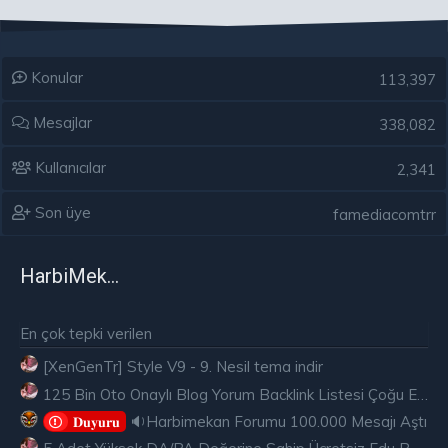
Konular
113,397
Mesajlar
338,082
Kullanıcılar
2,341
Son üye
famediacomtrr
HarbiMekân
En çok tepki verilen
[XenGenTr] Style V9 - 9. Nesil tema indir
125 Bin Oto Onaylı Blog Yorum Backlink Listesi Çoğu Edu ve Gov Ücretsiz
🔉Harbimekan Forumu 100.000 Mesajı Aştı
𝐃𝐮𝐲𝐮𝐫𝐮