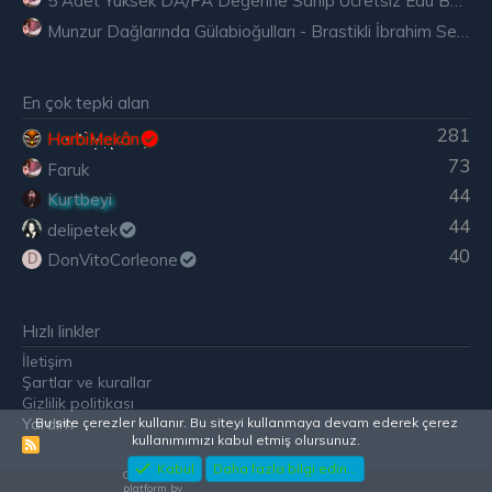
5 Adet Yüksek DA/PA Değerine Sahip Ücretsiz Edu Backlink
Munzur Dağlarında Gülabioğulları - Brastikli İbrahim Sevindik
En çok tepki alan
281
HarbiMekân
73
Faruk
44
Kurtbeyi
44
delipetek
40
DonVitoCorleone
D
Hızlı linkler
İletişim
Şartlar ve kurallar
Gizlilik politikası
Bu site çerezler kullanır. Bu siteyi kullanmaya devam ederek çerez
Yardım
kullanımımızı kabul etmiş olursunuz.
R
S
Kabul
Daha fazla bilgi edin...
Community
S
platform by