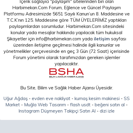
İçerik sağlayıcı "paylaşım" sitelerinden biri olan
Harbimekan.Com Forum, Eğlence ve Güncel Paylaşım
Platformu Adresimizde 5651 Sayılı Kanun’un 8. Maddesine ve
T.C.K’nın 125. Maddesine göre TÜM ÜYELERİMİZ yaptıkları
paylaşımlardan sorumludur. Harbimekan.Com sitesindeki
konular yada mesajlar hakkında yapılacak tüm hukuksal
Şikayetler için info@harbimekan.com yada
iletişim
sayfası
üzerinden iletişime geçilmesi halinde ilgili kanunlar ve
yönetmelikler çerçevesinde en geç 3 Gün (72 Saat) içerisinde
Forum yönetimi olarak tarafımızdan gereken işlemler
yapılacaktır.
Bu Site, Bilim ve Sağlık Haber Ajansı Üyesidir.
Uğur Ağdaş
-
evden eve nakliyat
-
kumaş kesim makinesi
-
SS
Market
-
Muğla Web Tasarım
-
flash usdt
-
beğeni satın al
-
Instagram Düşmeyen Takipçi Satın Al
-
dizi izle