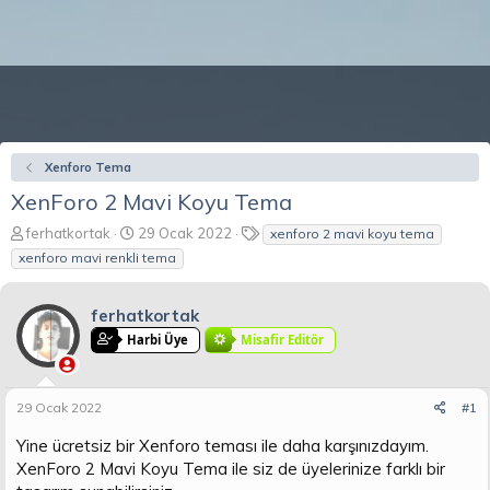
Xenforo Tema
XenForo 2 Mavi Koyu Tema
K
B
E
ferhatkortak
29 Ocak 2022
xenforo 2 mavi koyu tema
o
a
t
xenforo mavi renkli tema
n
ş
i
b
l
k
u
a
e
ferhatkortak
y
n
t
Harbi Üye
Misafir Editör
u
g
l
b
ı
e
a
ç
r
29 Ocak 2022
#1
ş
t
l
a
Yine ücretsiz bir Xenforo teması ile daha karşınızdayım.
a
r
XenForo 2 Mavi Koyu Tema ile siz de üyelerinize farklı bir
t
i
a
h