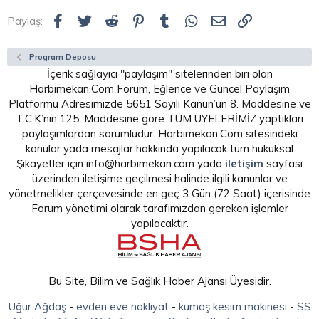
Wondershare Video Converter Ultimate programı ile video
dönüştürme işlemi yapılabilecek video formatları: TIVO, AVI,
Facebook
Twitter
Reddit
Pinterest
Tumblr
WhatsApp
E-posta
Link
Paylaş:
MP4, DAT, MPG, MPEG, NUT, H.264, NSV, VOB, MOV, FLV, MKV,
MTS/M2TS/TS/TP/TRP(AVCHD, H.264, VC-1, MPEG-2 HD), MOD,
TOD, DV, WMV, ASF, 3GP, 3G2, DRM MP4...
Program Deposu
İçerik sağlayıcı "paylaşım" sitelerinden biri olan
Wondershare Video Converter Ultimate programı ile video
Harbimekan.Com Forum, Eğlence ve Güncel Paylaşım
dönüştürme işlemi sonucunda elde edilebilecek video
Platformu Adresimizde 5651 Sayılı Kanun’un 8. Maddesine ve
formatları:
T.C.K’nın 125. Maddesine göre TÜM ÜYELERİMİZ yaptıkları
3 boyutlu: 3D MP4, 3D WMV, 3D AVI, 3D MKV, 3D YouTube
paylaşımlardan sorumludur. Harbimekan.Com sitesindeki
video
konular yada mesajlar hakkında yapılacak tüm hukuksal
HD: HD MKV, HD TS, HD TRP, HD AVI, HD MP4, HD MPG, HD
Şikayetler için info@harbimekan.com yada
iletişim
sayfası
WMV, HD MOV
üzerinden iletişime geçilmesi halinde ilgili kanunlar ve
Diğer: ASF, MOV, M4V, MP4-AVC, MP4-XviD, MP4-MC, WMV,
yönetmelikler çerçevesinde en geç 3 Gün (72 Saat) içerisinde
MKV, AVI, XviD, DV, MPEG-1 NTSC, MPEG-1 PAL, MPEG-1 SECAM,
MPEG-2 NTSC, MPEG-2 PAL, MPEG-2 SECAM, DVD-Video NTSC,
Forum yönetimi olarak tarafımızdan gereken işlemler
DVD-Video PAL, DVD-Video SECAM, FLV, F4V, SWF, 3GP, 3G2
yapılacaktır.
Wondershare Video Converter Ultimate programı ile 2D
özelliğine sahip videoları 3D özelliğine kavuşturmak
mümkün.
Bu Site, Bilim ve Sağlık Haber Ajansı Üyesidir.
Ziyaretçiler için gizlenmiş link,görmek için
Giriş
Uğur Ağdaş
-
evden eve nakliyat
-
kumaş kesim makinesi
-
SS
yap veya üye ol.