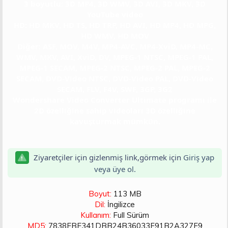
3 boyutlu: 3D MP4, 3D WMV, 3D AVI, 3D MKV, 3D
YouTube video
HD: HD MKV, HD TS, HD TRP, HD AVI, HD MP4, HD MPG,
HD WMV, HD MOV
Diğer: ASF, MOV, M4V, MP4-AVC, MP4-XviD, MP4-MC,
WMV, MKV, AVI, XviD, DV, MPEG-1 NTSC, MPEG-1 PAL,
MPEG-1 SECAM, MPEG-2 NTSC, MPEG-2 PAL, MPEG-2
SECAM, DVD-Video NTSC, DVD-Video PAL, DVD-Video
SECAM, FLV, F4V, SWF, 3GP, 3G2
Wondershare Video Converter Ultimate programı ile
2D özelliğine sahip videoları 3D özelliğine
kavuşturmak mümkün.
Ziyaretçiler için gizlenmiş link,görmek için
Giriş yap
veya üye ol.
Boyut:
113 MB
Dil:
İngilizce
Kullanım:
Full Sürüm
MD5:
7838EBE341DBB24B36033F91B2A327F9