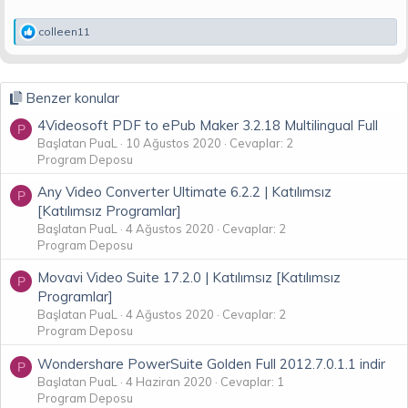
T
colleen11
e
p
k
i
Benzer konular
l
e
4Videosoft PDF to ePub Maker 3.2.18 Multilingual Full
P
r
Başlatan PuaL
10 Ağustos 2020
Cevaplar: 2
:
Program Deposu
Any Video Converter Ultimate 6.2.2 | Katılımsız
P
[Katılımsız Programlar]
Başlatan PuaL
4 Ağustos 2020
Cevaplar: 2
Program Deposu
Movavi Video Suite 17.2.0 | Katılımsız [Katılımsız
P
Programlar]
Başlatan PuaL
4 Ağustos 2020
Cevaplar: 2
Program Deposu
Wondershare PowerSuite Golden Full 2012.7.0.1.1 indir
P
Başlatan PuaL
4 Haziran 2020
Cevaplar: 1
Program Deposu