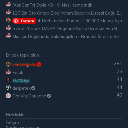
Ziyaretçiler için gizlenmiş link,görmek için
Giriş yap
[XenGenTr] Style V9 - 9. Nesil tema indir
veya üye ol.
125 Bin Oto Onaylı Blog Yorum Backlink Listesi Çoğu Edu ve Gov Ücretsiz
🔉Harbimekan Forumu 100.000 Mesajı Aştı
𝐃𝐮𝐲𝐮𝐫𝐮
5 Adet Yüksek DA/PA Değerine Sahip Ücretsiz Edu Backlink
Munzur Dağlarında Gülabioğulları - Brastikli İbrahim Sevindik
En çok tepki alan
281
HarbiMekân
73
Faruk
44
Kurtbeyi
44
delipetek
40
DonVitoCorleone
D
Hızlı linkler
İletişim
Şartlar ve kurallar