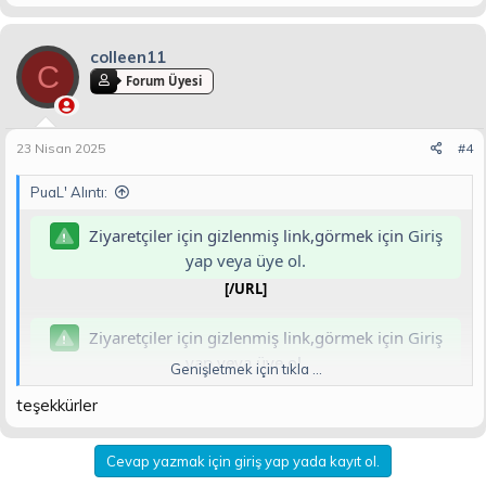
colleen11
C
Forum Üyesi
23 Nisan 2025
#4
PuaL' Alıntı:
Ziyaretçiler için gizlenmiş link,görmek için
Giriş
yap veya üye ol.
[/URL]
Ziyaretçiler için gizlenmiş link,görmek için
Giriş
yap veya üye ol.
Genişletmek için tıkla ...
Wondershare Video Converter Ultimate, video dönüştürme,
teşekkürler
çevrimiçi video indirme, cihazlar arası video transferi ve
cd/dvd yazma işlemlerini bir arada toplayan popüler bir video
programıdır.
Cevap yazmak için giriş yap yada kayıt ol.