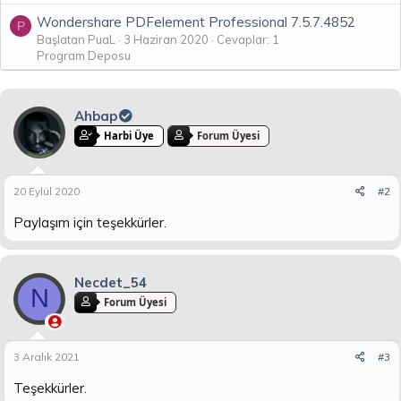
Wondershare PDFelement Professional 7.5.7.4852
P
Başlatan PuaL
3 Haziran 2020
Cevaplar: 1
Program Deposu
Ahbap
Harbi Üye
Forum Üyesi
20 Eylül 2020
#2
Paylaşım için teşekkürler.
Necdet_54
N
Forum Üyesi
3 Aralık 2021
#3
Teşekkürler.