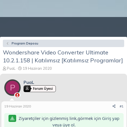
Program Deposu
Wondershare Video Converter Ultimate
10.2.1.158 | Katılımsız [Katılımsız Programlar]
K
B
PuaL
19 Haziran 2020
o
a
n
ş
PuaL
b
l
P
u
a
Forum Üyesi
y
n
u
g
b
ı
19 Haziran 2020
#1
a
ç
ş
t
Ziyaretçiler için gizlenmiş link,görmek için
Giriş yap
l
a
veya üye ol.
a
r