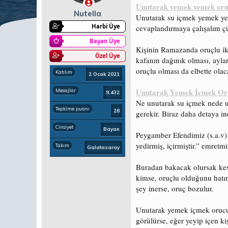
a
ç
Unutarak yemek yemek oru
ş
t
Nutella
Unutarak su içmek yemek yem
l
a
Harbi Üye
cevaplandırmaya çalışalım ç
a
r
t
i
Bayan Üye
Kişinin Ramazanda oruçlu ik
a
h
Özel Üye
n
i
kafanın dağınık olması, aylar
oruçlu olması da elbette olaca
Katılım
2 Ocak 2021
Unutarak Yemek İçmek Or
Mesajlar
9,432
Ne unutarak su içmek nede u
Tepkime puanı
28
gerekir. Biraz daha detaya in
Cinsiyet
Bayan
Peygamber Efendimiz (s.a.v)
yedirmiş, içirmiştir.” emretm
Takım
Galatasaray
Buradan bakacak olursak kesi
kimse, oruçlu olduğunu hatır
şey inerse, oruç bozulur.
Unutarak yemek içmek orucu b
görülürse, eğer yeyip içen kiş