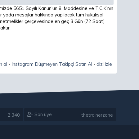
imizde 5651 Sayılı Kanun’un 8. Maddesine ve T.C.K’nın
 yada mesajlar hakkında yapılacak tüm hukuksal
 yönetmelikler çerçevesinde en geç 3 Gün (72 Saat)
ktır.
n al
-
Instagram Düşmeyen Takipçi Satın Al
-
dizi izle
Son üye
2,340
thetrainerzone