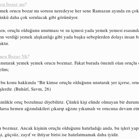
cu bozar mı
?
ek orucu bozar mı sorusu neredeyse her sene Ramazan ayında en çok so
ünkü daha çok sorulacak gibi görünüyor.
en, oruçlu olduğunu unutması ve su içmesi yada yemek yemesi esasında
ın verdiği yemek alışkanlığı gibi yada başka sebeplerden dolayı insan ba
ktır.
ucu Bozar Mı
?
nutarak yemek yemek orucu bozmaz. Fakat burada önemli olan oruçlu o
elim;
 bu konu hakkında “Bir kimse oruçlu olduğunu unutarak yer içerse, o
işlerdir. (Buhârî, Savm, 26)
nlikle oruç bozulmaz diyebiliriz. Çünkü kişi elinde olmayan bir durum
larsa hemen ağzındakileri çıkarıp ağzını yıkamalı ve orucuna devam etm
ozmaz. Ancak kişinin oruçlu olduğunu hatırladığı anda, bu işleri yapma
i, güçsüz, zayıf ve ihtiyar birisi ise hatırlatmamak daha iyidir.