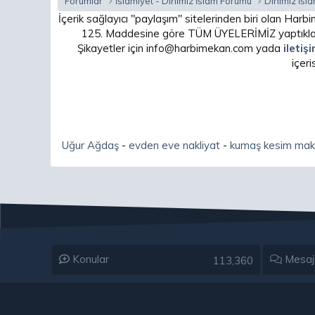
Forumlar
İslamiyet - Dinimiz İslam Forumu
Dinimiz İsl
İçerik sağlayıcı "paylaşım" sitelerinden biri olan H
125. Maddesine göre TÜM ÜYELERİMİZ yaptıkları
Şikayetler için info@harbimekan.com yada
iletiş
içer
Uğur Ağdaş
-
evden eve nakliyat
-
kumaş kesim mak
Konular
Mesaj
113,360