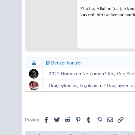
Zira bu, Allah’ın (c.c), o k
kuvvetli biri ise hemen hatırla
Benzer konular
2023 Ramazan Ne Zaman? Kaç Güç Sür
Oruçluyken diş fırçalanır mı? Oruçluyken ağ
Facebook
Twitter
Reddit
Pinterest
Tumblr
WhatsApp
E-posta
Link
Paylaş: