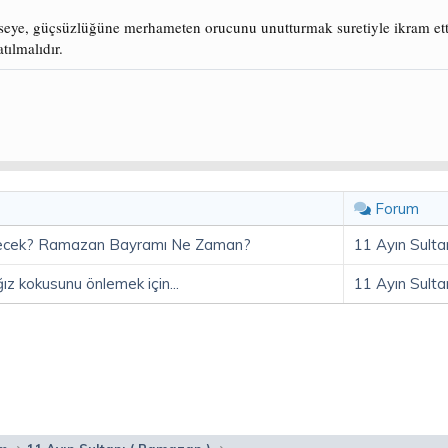
imseye, güçsüzlüğüne merhameten orucunu unutturmak suretiyle ikram ettiğ
tılmalıdır.
Forum
ecek? Ramazan Bayramı Ne Zaman?
11 Ayın Sulta
ız kokusunu önlemek için...
11 Ayın Sulta