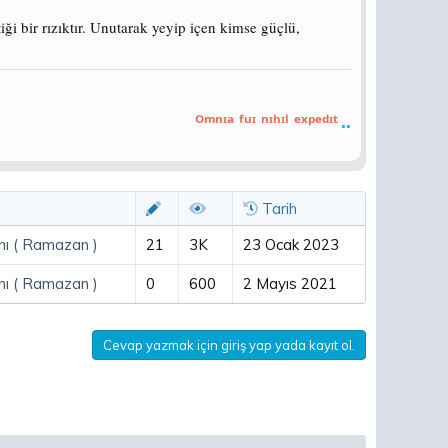
i bir rızıktır. Unutarak yeyip içen kimse güçlü,
..
ᴼᵐⁿᶦᵃ ᶠᵘᶦ ⁿᶦʰᶦˡ ᵉˣᵖᵉᵈᶦᵗ
Tarih
nı ( Ramazan )
21
3K
23 Ocak 2023
nı ( Ramazan )
0
600
2 Mayıs 2021
Cevap yazmak için giriş yap yada kayıt ol.