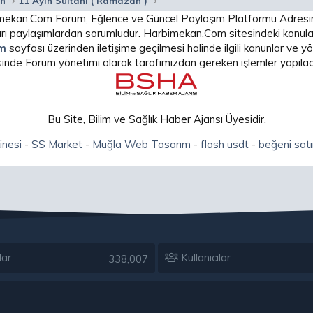
am
11 Ayın Sultanı ( Ramazan )
arbimekan.Com Forum, Eğlence ve Güncel Paylaşım Platformu Adres
 paylaşımlardan sorumludur. Harbimekan.Com sitesindeki konular
im
sayfası üzerinden iletişime geçilmesi halinde ilgili kanunlar ve
isinde Forum yönetimi olarak tarafımızdan gereken işlemler yapılaca
Bu Site, Bilim ve Sağlık Haber Ajansı Üyesidir.
inesi
-
SS Market
-
Muğla Web Tasarım
-
flash usdt
-
beğeni satı
lar
Kullanıcılar
338,007