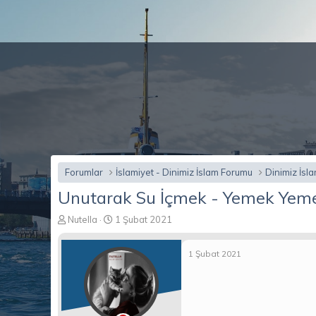
Forumlar
İslamiyet - Dinimiz İslam Forumu
Dinimiz İsl
Unutarak Su İçmek - Yemek Yeme
K
B
Nutella
1 Şubat 2021
o
a
n
ş
1 Şubat 2021
b
l
u
a
y
n
u
g
b
ı