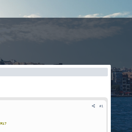
#1
r Mı?