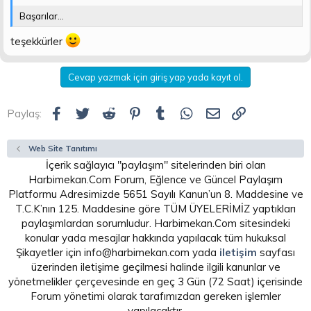
Başarılar...
teşekkürler
Cevap yazmak için giriş yap yada kayıt ol.
Facebook
Twitter
Reddit
Pinterest
Tumblr
WhatsApp
E-posta
Link
Paylaş:
Web Site Tanıtımı
İçerik sağlayıcı "paylaşım" sitelerinden biri olan
Harbimekan.Com Forum, Eğlence ve Güncel Paylaşım
Platformu Adresimizde 5651 Sayılı Kanun’un 8. Maddesine ve
T.C.K’nın 125. Maddesine göre TÜM ÜYELERİMİZ yaptıkları
paylaşımlardan sorumludur. Harbimekan.Com sitesindeki
konular yada mesajlar hakkında yapılacak tüm hukuksal
Şikayetler için info@harbimekan.com yada
iletişim
sayfası
üzerinden iletişime geçilmesi halinde ilgili kanunlar ve
yönetmelikler çerçevesinde en geç 3 Gün (72 Saat) içerisinde
Forum yönetimi olarak tarafımızdan gereken işlemler
yapılacaktır.