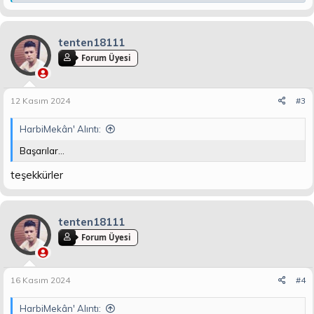
e
p
k
i
tenten18111
l
Forum Üyesi
e
r
:
12 Kasım 2024
#3
HarbiMekân' Alıntı:
Başarılar...
teşekkürler
tenten18111
Forum Üyesi
16 Kasım 2024
#4
HarbiMekân' Alıntı: