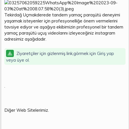
t
i
a
h
n
i
Tekirdağ Uçmakderede tandem yamaç paraşütü deneyimi
yaşamak isteyenler için profesyonelliğe önem vermelerini
tavsiye ediyor ve aşağıya ekibimizin profesyonel bir tandem
yamaç paraşütü uçuş videolarını izleyeceğiniz instagram
adresimiz aşağıdadır.
Ziyaretçiler için gizlenmiş link,görmek için
Giriş yap
veya üye ol.
.
Diğer Web Sitelerimiz.