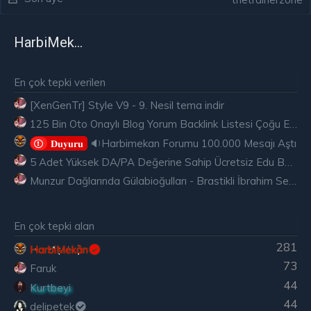
HarbiMekân
En çok tepki verilen
[XenGenTr] Style V9 - 9. Nesil tema indir
125 Bin Oto Onaylı Blog Yorum Backlink Listesi Çoğu Edu ve Gov Ücretsiz
🔉Harbimekan Forumu 100.000 Mesajı Aştı
𝐃𝐮𝐲𝐮𝐫𝐮
5 Adet Yüksek DA/PA Değerine Sahip Ücretsiz Edu Backlink
Munzur Dağlarında Gülabioğulları - Brastikli İbrahim Sevindik
En çok tepki alan
281
HarbiMekân
73
Faruk
44
Kurtbeyi
44
delipetek