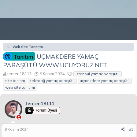
Web Site Tanıtımı
UÇMAKDERE YAMAÇ
Tanıtım
PARAŞÜTÜ WWW.UCUYORUZ.NET
K
B
E
tenten18111
8 Kasım 2024
istanbul yamaç paraşütü
o
a
t
site tanıtım
tekirdağ yamaç paraşütü
uçmakdere yamaç paraşütü
n
ş
i
web site tanıtımı
b
l
k
u
a
e
y
n
t
tenten18111
u
g
l
Forum Üyesi
b
ı
e
a
ç
r
ş
t
l
a
8 Kasım 2024
#1
a
r