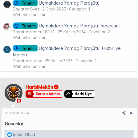
Uçmakdere Yamaç Paraşütü
Tanıtım
Başlatan 8kez
2 Ocak 2025
Cevaplar: 1
Web Site Tanıtımı
Uçmakdere Yamaç Paraşütü heyecanı!
Tanıtım
Başlatan tenten18111
25 Kasım 2024
Cevaplar: 2
Web Site Tanıtımı
Uçmakdere Yamaç Paraşütü: Huzur ve
Tanıtım
N
Macera
Başlatan nullsix
25 Kasım 2023
Cevaplar: 1
Web Site Tanıtımı
HarbiMekân
Kurucu Admin
Harbi Üye
8 Kasım 2024
#2
Başarılar...
T
tenten18111