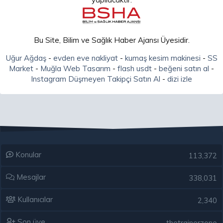
Bu Site, Bilim ve Sağlık Haber Ajansı Üyesidir.
Uğur Ağdaş
-
evden eve nakliyat
-
kumaş kesim makinesi
-
SS
Market
-
Muğla Web Tasarım
-
flash usdt
-
beğeni satın al
-
Instagram Düşmeyen Takipçi Satın Al
-
dizi izle
Konular
113,372
Mesajlar
338,031
Kullanıcılar
2,340
Son üye
thetrainerzone