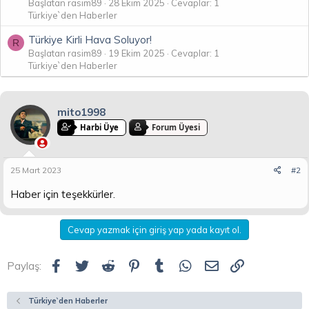
Başlatan rasim89
28 Ekim 2025
Cevaplar: 1
Türkiye`den Haberler
Türkiye Kirli Hava Soluyor!
R
Başlatan rasim89
19 Ekim 2025
Cevaplar: 1
Türkiye`den Haberler
mito1998
Harbi Üye
Forum Üyesi
25 Mart 2023
#2
Haber için teşekkürler.
Cevap yazmak için giriş yap yada kayıt ol.
Facebook
Twitter
Reddit
Pinterest
Tumblr
WhatsApp
E-posta
Link
Paylaş:
Türkiye`den Haberler