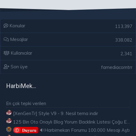
Konular
113,397
Mesajlar
338,082
Kullanıcılar
2,341
Son üye
famediacomtrr
HarbiMekân
En çok tepki verilen
[XenGenTr] Style V9 - 9. Nesil tema indir
125 Bin Oto Onaylı Blog Yorum Backlink Listesi Çoğu Edu ve Gov Ücretsiz
🔉Harbimekan Forumu 100.000 Mesajı Aştı
𝐃𝐮𝐲𝐮𝐫𝐮