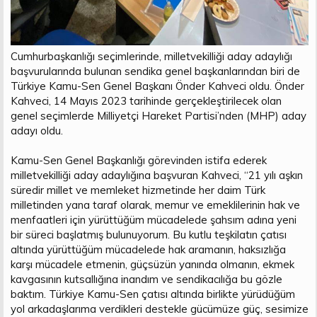
Cumhurbaşkanlığı seçimlerinde, milletvekilliği aday adaylığı
başvurularında bulunan sendika genel başkanlarından biri de
Türkiye Kamu-Sen Genel Başkanı Önder Kahveci oldu. Önder
Kahveci, 14 Mayıs 2023 tarihinde gerçekleştirilecek olan
genel seçimlerde Milliyetçi Hareket Partisi’nden (MHP) aday
adayı oldu.
Kamu-Sen Genel Başkanlığı görevinden istifa ederek
milletvekilliği aday adaylığına başvuran Kahveci, “21 yılı aşkın
süredir millet ve memleket hizmetinde her daim Türk
milletinden yana taraf olarak, memur ve emeklilerinin hak ve
menfaatleri için yürüttüğüm mücadelede şahsım adına yeni
bir süreci başlatmış bulunuyorum. Bu kutlu teşkilatın çatısı
altında yürüttüğüm mücadelede hak aramanın, haksızlığa
karşı mücadele etmenin, güçsüzün yanında olmanın, ekmek
kavgasının kutsallığına inandım ve sendikacılığa bu gözle
baktım. Türkiye Kamu-Sen çatısı altında birlikte yürüdüğüm
yol arkadaşlarıma verdikleri destekle gücümüze güç, sesimize