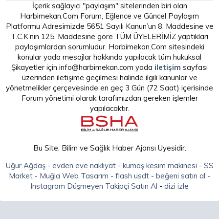
İçerik sağlayıcı "paylaşım" sitelerinden biri olan
Harbimekan.Com Forum, Eğlence ve Güncel Paylaşım
Platformu Adresimizde 5651 Sayılı Kanun’un 8. Maddesine ve
T.C.K’nın 125. Maddesine göre TÜM ÜYELERİMİZ yaptıkları
paylaşımlardan sorumludur. Harbimekan.Com sitesindeki
konular yada mesajlar hakkında yapılacak tüm hukuksal
Şikayetler için info@harbimekan.com yada
iletişim
sayfası
üzerinden iletişime geçilmesi halinde ilgili kanunlar ve
yönetmelikler çerçevesinde en geç 3 Gün (72 Saat) içerisinde
Forum yönetimi olarak tarafımızdan gereken işlemler
yapılacaktır.
Bu Site, Bilim ve Sağlık Haber Ajansı Üyesidir.
Uğur Ağdaş
-
evden eve nakliyat
-
kumaş kesim makinesi
-
SS
Market
-
Muğla Web Tasarım
-
flash usdt
-
beğeni satın al
-
Instagram Düşmeyen Takipçi Satın Al
-
dizi izle