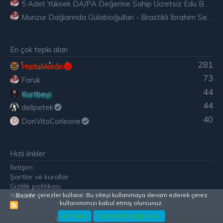
5 Adet Yüksek DA/PA Değerine Sahip Ücretsiz Edu Backlink
Munzur Dağlarında Gülabioğulları - Brastikli İbrahim Sevindik
En çok tepki alan
281
HarbiMekân
73
Faruk
44
Kurtbeyi
44
delipetek
40
DonVitoCorleone
D
Hızlı linkler
İletişim
Şartlar ve kurallar
Gizlilik politikası
Yardım
Bu site çerezler kullanır. Bu siteyi kullanmaya devam ederek çerez
kullanımımızı kabul etmiş olursunuz.
R
S
Kabul
Daha fazla bilgi edin...
Community
S