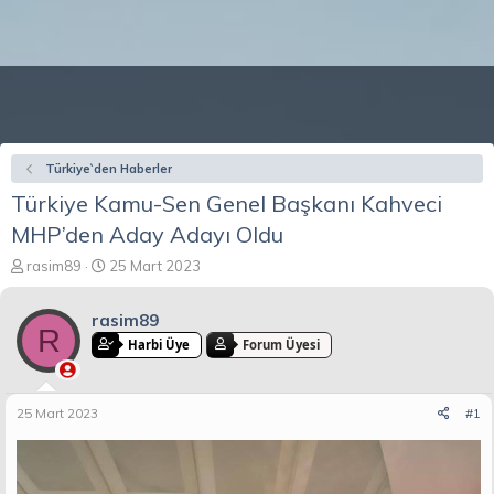
Türkiye`den Haberler
Türkiye Kamu-Sen Genel Başkanı Kahveci
MHP’den Aday Adayı Oldu
K
B
rasim89
25 Mart 2023
o
a
n
ş
rasim89
b
l
R
u
a
Harbi Üye
Forum Üyesi
y
n
u
g
b
ı
25 Mart 2023
#1
a
ç
ş
t
l
a
a
r